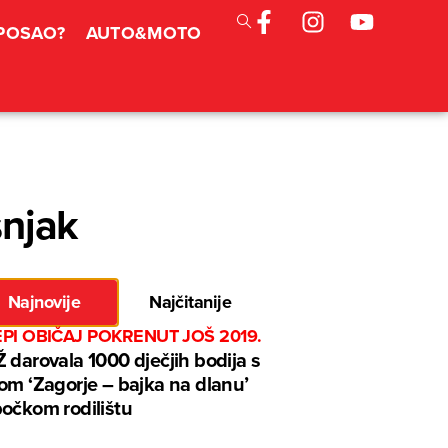
 POSAO?
AUTO&MOTO
šnjak
Najnovije
Najčitanije
EPI OBIČAJ POKRENUT JOŠ 2019.
 darovala 1000 dječjih bodija s
om ‘Zagorje – bajka na dlanu’
očkom rodilištu