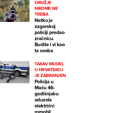
ORUŽJE
NIKOME NE
TREBA
Netko je
zagorskoj
policiji predao
zračnicu.
Budite i vi kao
ta osoba
TAKAV MODEL
U HRVATSKOJ
JE ZABRANJEN
Policija u
Maču 46-
godišnjaku
oduzela
električni
romobil