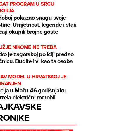
GAT PROGRAM U SRCU
GORJA
oboj pokazao snagu svoje
tine: Umjetnost, legende i stari
čaji okupili brojne goste
UŽJE NIKOME NE TREBA
ko je zagorskoj policiji predao
čnicu. Budite i vi kao ta osoba
KAV MODEL U HRVATSKOJ JE
BRANJEN
icija u Maču 46-godišnjaku
zela električni romobil
AJKAVSKE
RONIKE