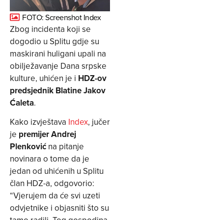
FOTO: Screenshot Index
Zbog incidenta koji se
dogodio u Splitu gdje su
maskirani huligani upali na
obilježavanje Dana srpske
kulture, uhićen je i
HDZ-ov
predsjednik Blatine Jakov
Ćaleta
.
Kako izvještava
Index
, jučer
je
premijer Andrej
Plenković
na pitanje
novinara o tome da je
jedan od uhićenih u Splitu
član HDZ-a, odgovorio:
“Vjerujem da će svi uzeti
odvjetnike i objasniti što su
tamo radili. Tog gospodina