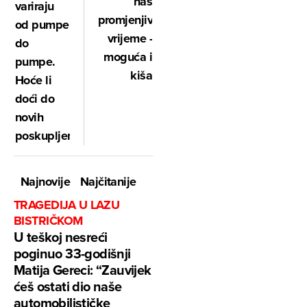
nas
variraju
promjenjivo
od pumpe
vrijeme -
do
moguća i
pumpe.
kiša
Hoće li
doći do
novih
poskupljenja?
Najnovije
Najčitanije
TRAGEDIJA U LAZU
BISTRIČKOM
U teškoj nesreći
poginuo 33-godišnji
Matija Gereci: “Zauvijek
ćeš ostati dio naše
automobilističke