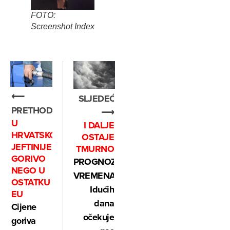
FOTO:
Screenshot Index
⟵
SLJEDEĆE
PRETHODNO
⟶
U
I DALJE
HRVATSKOJ
OSTAJE
JEFTINIJE
TMURNO
GORIVO
PROGNOZA
NEGO U
VREMENA:
OSTATKU
Idućih
EU
dana
Cijene
očekuje
goriva