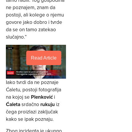
ne poznajem, znam da
postoji, ali kolege o njemu
govore jako dobro i tvrde
da se on tamo zatekao
slučajno.”
Read Article
Iako tvrdi da ne poznaje
Ćaletu, postoji fotografija
na kojoj se
Plenković
i
Ćaleta
srdačno
rukuju
iz
čega proizlazi zaključak
kako se ipak poznaju.
Zbog incidenta je ukupno