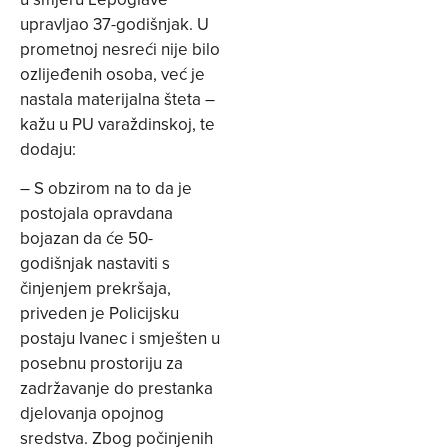
upravljao 37-godišnjak. U
prometnoj nesreći nije bilo
ozlijeđenih osoba, već je
nastala materijalna šteta –
kažu u PU varaždinskoj, te
dodaju:
– S obzirom na to da je
postojala opravdana
bojazan da će 50-
godišnjak nastaviti s
činjenjem prekršaja,
priveden je Policijsku
postaju Ivanec i smješten u
posebnu prostoriju za
zadržavanje do prestanka
djelovanja opojnog
sredstva. Zbog počinjenih