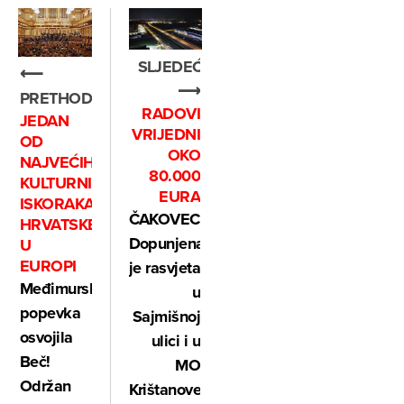
SLJEDEĆE
⟵
⟶
PRETHODNO
RADOVI
JEDAN
VRIJEDNI
OD
OKO
NAJVEĆIH
80.000
KULTURNIH
EURA
ISKORAKA
ČAKOVEC:
HRVATSKE
Dopunjena
U
EUROPI
je rasvjeta
Međimurska
u
popevka
Sajmišnoj
osvojila
ulici i u
Beč!
MO
Održan
Krištanovec