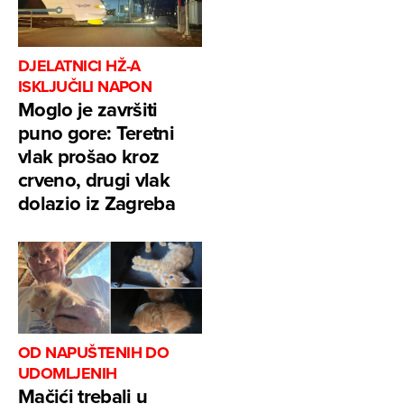
DJELATNICI HŽ-A
ISKLJUČILI NAPON
Moglo je završiti
puno gore: Teretni
vlak prošao kroz
crveno, drugi vlak
dolazio iz Zagreba
OD NAPUŠTENIH DO
UDOMLJENIH
Mačići trebali u