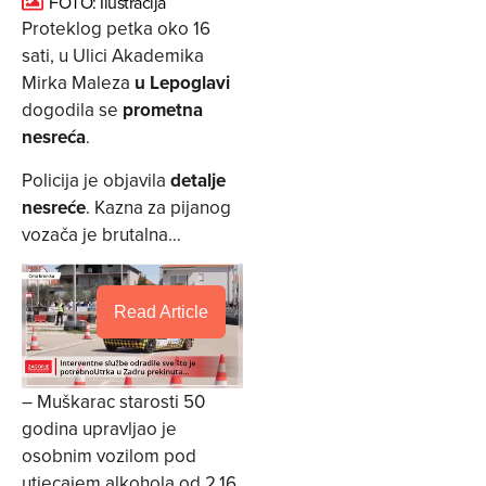
FOTO: Ilustracija
Proteklog petka oko 16
sati, u Ulici Akademika
Mirka Maleza
u Lepoglavi
dogodila se
prometna
nesreća
.
Policija je objavila
detalje
nesreće
. Kazna za pijanog
vozača je brutalna…
Read Article
– Muškarac starosti 50
godina upravljao je
osobnim vozilom pod
utjecajem alkohola od 2,16