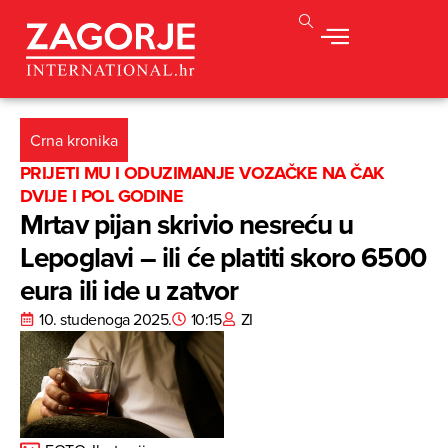
Crna kronika
PRIJETI MU I ODUZIMANJE VOZAČKE NA ČAK
DVIJE I POL GODINE
Mrtav pijan skrivio nesreću u
Lepoglavi – ili će platiti skoro 6500
eura ili ide u zatvor
10. studenoga 2025.
10:15
ZI