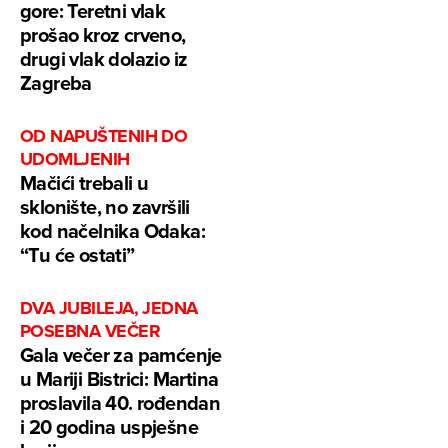
gore: Teretni vlak
prošao kroz crveno,
drugi vlak dolazio iz
Zagreba
OD NAPUŠTENIH DO
UDOMLJENIH
Mačići trebali u
sklonište, no završili
kod načelnika Odaka:
“Tu će ostati”
DVA JUBILEJA, JEDNA
POSEBNA VEČER
Gala večer za pamćenje
u Mariji Bistrici: Martina
proslavila 40. rođendan
i 20 godina uspješne