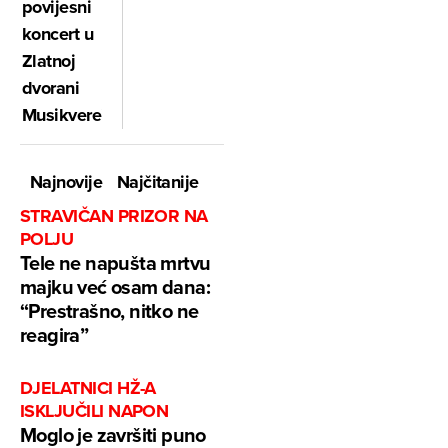
povijesni
koncert u
Zlatnoj
dvorani
Musikvereina
Najnovije
Najčitanije
STRAVIČAN PRIZOR NA
POLJU
Tele ne napušta mrtvu
majku već osam dana:
“Prestrašno, nitko ne
reagira”
DJELATNICI HŽ-A
ISKLJUČILI NAPON
Moglo je završiti puno