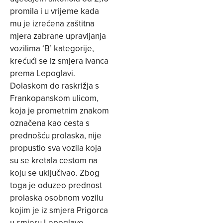
promila i u vrijeme kada
mu je izrečena zaštitna
mjera zabrane upravljanja
vozilima ‘B’ kategorije,
krećući se iz smjera Ivanca
prema Lepoglavi.
Dolaskom do raskrižja s
Frankopanskom ulicom,
koja je prometnim znakom
označena kao cesta s
prednošću prolaska, nije
propustio sva vozila koja
su se kretala cestom na
koju se uključivao. Zbog
toga je oduzeo prednost
prolaska osobnom vozilu
kojim je iz smjera Prigorca
u smjeru Lepoglave