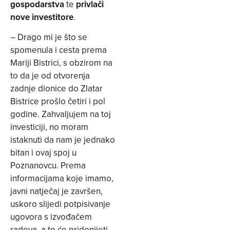
gospodarstva
te
privlači
nove investitore
.
– Drago mi je što se
spomenula i cesta prema
Mariji Bistrici, s obzirom na
to da je od otvorenja
zadnje dionice do Zlatar
Bistrice prošlo četiri i pol
godine. Zahvaljujem na toj
investiciji, no moram
istaknuti da nam je jednako
bitan i ovaj spoj u
Poznanovcu. Prema
informacijama koje imamo,
javni natječaj je završen,
uskoro slijedi potpisivanje
ugovora s izvođačem
radova, a to će pridonijeti