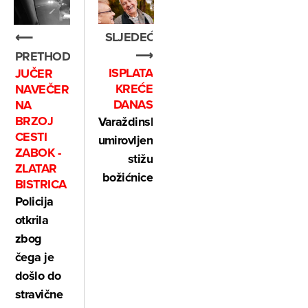
SLJEDEĆE
⟵
⟶
PRETHODNO
ISPLATA
JUČER
KREĆE
NAVEČER
DANAS
NA
BRZOJ
Varaždinskim
CESTI
umirovljenicima
ZABOK -
stižu
ZLATAR
božićnice
BISTRICA
Policija
otkrila
zbog
čega je
došlo do
stravične