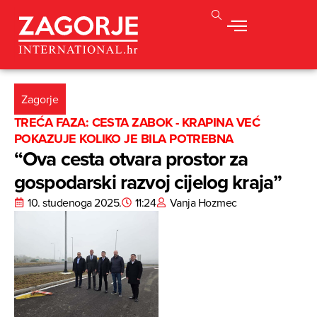
Zagorje
TREĆA FAZA: CESTA ZABOK - KRAPINA VEĆ
POKAZUJE KOLIKO JE BILA POTREBNA
“Ova cesta otvara prostor za
gospodarski razvoj cijelog kraja”
10. studenoga 2025.
11:24
Vanja Hozmec