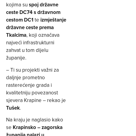
kojima su
spoj državne
ceste DC74 s državnom
cestom DC1
te
izmještanje
državne ceste prema
Tkalcima
, koji označava
najveći infrastrukturni
zahvat u tom dijelu
županije.
– Ti su projekti važni za
daljnje prometno
rasterećenje grada i
kvalitetniju povezanost
sjevera Krapine – rekao je
Tušek
.
Na kraju je naglasio kako
se
Krapinsko – zagorska
županija nalazi u