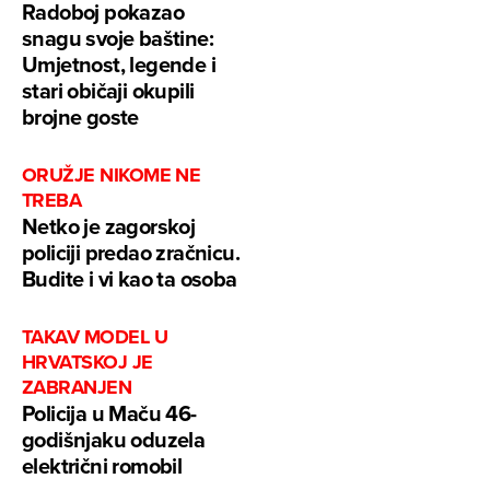
Radoboj pokazao
snagu svoje baštine:
Umjetnost, legende i
stari običaji okupili
brojne goste
ORUŽJE NIKOME NE
TREBA
Netko je zagorskoj
policiji predao zračnicu.
Budite i vi kao ta osoba
TAKAV MODEL U
HRVATSKOJ JE
ZABRANJEN
Policija u Maču 46-
godišnjaku oduzela
električni romobil