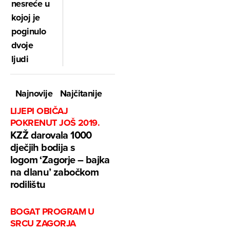
nesreće u
kojoj je
poginulo
dvoje
ljudi
Najnovije
Najčitanije
LIJEPI OBIČAJ
POKRENUT JOŠ 2019.
KZŽ darovala 1000
dječjih bodija s
logom ‘Zagorje – bajka
na dlanu’ zabočkom
rodilištu
BOGAT PROGRAM U
SRCU ZAGORJA