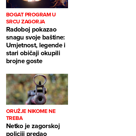
BOGAT PROGRAM U
SRCU ZAGORJA
Radoboj pokazao
snagu svoje baštine:
Umjetnost, legende i
stari običaji okupili
brojne goste
ORUŽJE NIKOME NE
TREBA
Netko je zagorskoj
policiji predao