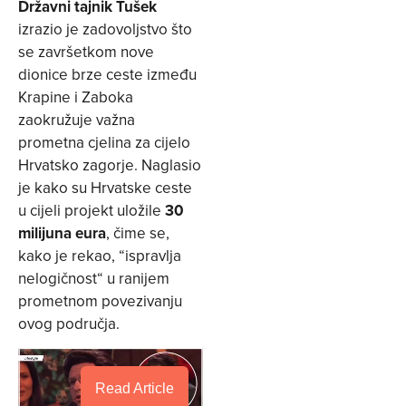
Državni tajnik Tušek
izrazio je zadovoljstvo što
se završetkom nove
dionice brze ceste između
Krapine i Zaboka
zaokružuje važna
prometna cjelina za cijelo
Hrvatsko zagorje. Naglasio
je kako su Hrvatske ceste
u cijeli projekt uložile
30
milijuna eura
, čime se,
kako je rekao, “ispravlja
nelogičnost“ u ranijem
prometnom povezivanju
ovog područja.
Read Article