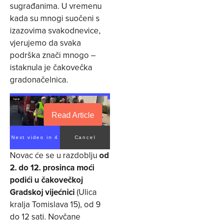
sugrađanima. U vremenu
kada su mnogi suočeni s
izazovima svakodnevice,
vjerujemo da svaka
podrška znači mnogo –
istaknula je čakovečka
gradonačelnica.
Read Article
Next video in 4
Cancel
Novac će se u razdoblju
od
2. do 12. prosinca moći
podići u čakovečkoj
Gradskoj vijećnici
(Ulica
kralja Tomislava 15), od 9
do 12 sati. Novčane