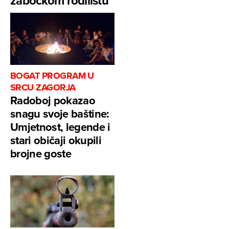
zabočkom rodilištu
BOGAT PROGRAM U
SRCU ZAGORJA
Radoboj pokazao
snagu svoje baštine:
Umjetnost, legende i
stari običaji okupili
brojne goste