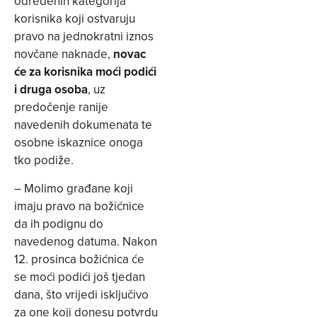
određenih kategorija
korisnika koji ostvaruju
pravo na jednokratni iznos
novčane naknade,
novac
će za korisnika moći podići
i druga osoba
, uz
predočenje ranije
navedenih dokumenata te
osobne iskaznice onoga
tko podiže.
– Molimo građane koji
imaju pravo na božićnice
da ih podignu do
navedenog datuma. Nakon
12. prosinca božićnica će
se moći podići još tjedan
dana, što vrijedi isključivo
za one koji donesu potvrdu