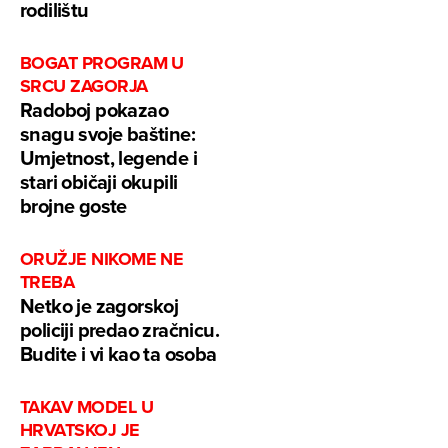
rodilištu
BOGAT PROGRAM U
SRCU ZAGORJA
Radoboj pokazao
snagu svoje baštine:
Umjetnost, legende i
stari običaji okupili
brojne goste
ORUŽJE NIKOME NE
TREBA
Netko je zagorskoj
policiji predao zračnicu.
Budite i vi kao ta osoba
TAKAV MODEL U
HRVATSKOJ JE