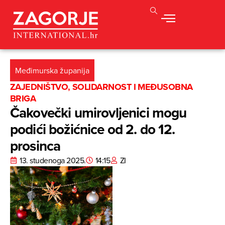
Međimurska županija
ZAJEDNIŠTVO, SOLIDARNOST I MEĐUSOBNA
BRIGA
Čakovečki umirovljenici mogu
podići božićnice od 2. do 12.
prosinca
13. studenoga 2025.
14:15
ZI