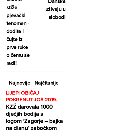
Danske
stiže
uživaju u
pjevački
slobodi
fenomen -
dođite i
čujte iz
prve ruke
o čemu se
radi!
Najnovije
Najčitanije
LIJEPI OBIČAJ
POKRENUT JOŠ 2019.
KZŽ darovala 1000
dječjih bodija s
logom ‘Zagorje – bajka
na dlanu’ zabočkom