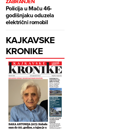
ZABRANJEN
Policija u Maču 46-
godišnjaku oduzela
električni romobil
KAJKAVSKE
KRONIKE