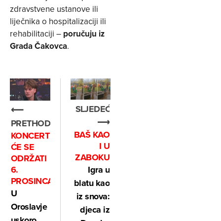
zdravstvene ustanove ili
liječnika o hospitalizaciji ili
rehabilitaciji –
poručuju iz
Grada Čakovca
.
SLJEDEĆE
⟵
⟶
PRETHODNO
BAŠ KAO
KONCERT
I U
ĆE SE
ZABOKU
ODRŽATI
Igra u
6.
PROSINCA
blatu kao
U
iz snova:
Oroslavje
djeca iz
uskoro