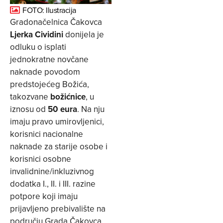
FOTO: Ilustracija
Gradonačelnica Čakovca
Ljerka Cividini
donijela je
odluku o isplati
jednokratne novčane
naknade povodom
predstojećeg Božića,
takozvane
božićnice
, u
iznosu od
50 eura
. Na nju
imaju pravo umirovljenici,
korisnici nacionalne
naknade za starije osobe i
korisnici osobne
invalidnine/inkluzivnog
dodatka I., II. i III. razine
potpore koji imaju
prijavljeno prebivalište na
području Grada Čakovca,