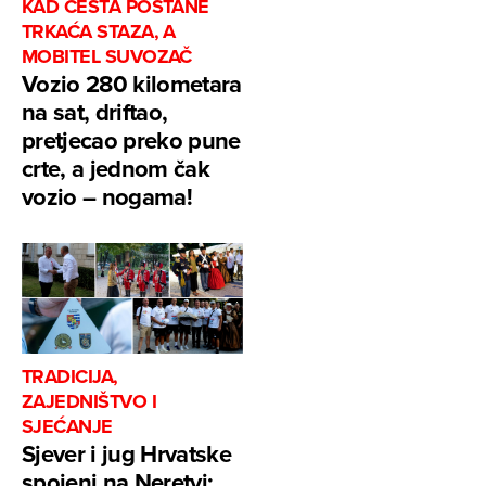
KAD CESTA POSTANE
TRKAĆA STAZA, A
MOBITEL SUVOZAČ
Vozio 280 kilometara
na sat, driftao,
pretjecao preko pune
crte, a jednom čak
vozio – nogama!
TRADICIJA,
ZAJEDNIŠTVO I
SJEĆANJE
Sjever i jug Hrvatske
spojeni na Neretvi: