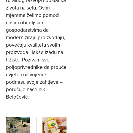
ruralnog razvoja i opstanka
života na selu. Ovim
mjerama želimo pomoći
našim obiteljskim
gospodarstvima da
moderniziraju proizvodnju,
povećaju kvalitetu svojih
proizvoda i lakše izađu na
tržište. Pozivam sve
poljoprivrednike da prouče
uvjete i na vrijeme
podnesu svoje zahtjeve –
poručuje načelnik
Belošević.