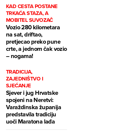
KAD CESTA POSTANE
TRKAĆA STAZA, A
MOBITEL SUVOZAČ
Vozio 280 kilometara
na sat, driftao,
pretjecao preko pune
crte, a jednom čak vozio
– nogama!
TRADICIJA,
ZAJEDNIŠTVO I
SJEĆANJE
Sjever i jug Hrvatske
spojeni na Neretvi:
Varaždinska županija
predstavila tradiciju
uoči Maratona lađa