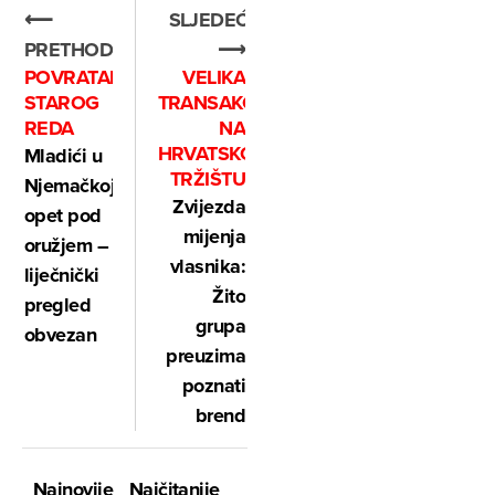
⟵
SLJEDEĆE
PRETHODNO
⟶
POVRATAK
VELIKA
STAROG
TRANSAKCIJA
REDA
NA
HRVATSKOM
Mladići u
TRŽIŠTU
Njemačkoj
Zvijezda
opet pod
mijenja
oružjem –
vlasnika:
liječnički
Žito
pregled
grupa
obvezan
preuzima
poznati
brend
Najnovije
Najčitanije