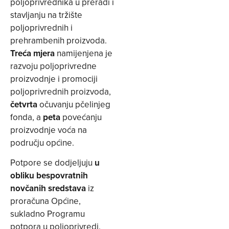
poljoprivrednika u preradi i
stavljanju na tržište
poljoprivrednih i
prehrambenih proizvoda.
Treća mjera
namijenjena je
razvoju poljoprivredne
proizvodnje i promociji
poljoprivrednih proizvoda,
četvrta
očuvanju pčelinjeg
fonda, a
peta
povećanju
proizvodnje voća na
području općine.
Potpore se dodjeljuju
u
obliku bespovratnih
novčanih sredstava
iz
proračuna Općine,
sukladno Programu
potpora u poljoprivredi.