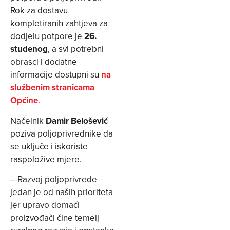
Rok za dostavu
kompletiranih zahtjeva za
dodjelu potpore je
26.
studenog
, a svi potrebni
obrasci i dodatne
informacije dostupni su
na
službenim stranicama
Općine
.
Načelnik
Damir Belošević
poziva poljoprivrednike da
se uključe i iskoriste
raspoložive mjere.
– Razvoj poljoprivrede
jedan je od naših prioriteta
jer upravo domaći
proizvođači čine temelj