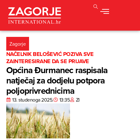
Zagorje
NAČELNIK BELOŠEVIĆ POZIVA SVE
ZAINTERESIRANE DA SE PRIJAVE
Općina Đurmanec raspisala
natječaj za dodjelu potpora
poljoprivrednicima
13. studenoga 2025.
13:35
ZI