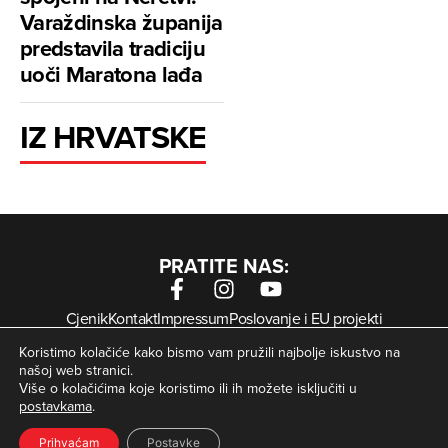
Varaždinska županija
predstavila tradiciju
uoči Maratona lađa
IZ HRVATSKE
PRATITE NAS:
Cjenik
Kontakt
Impressum
Poslovanje i EU projekti
Arhiva digitalnih novina
Uvjeti korištenja
Zaštita privatnosti
Koristimo kolačiće kako bismo vam pružili najbolje iskustvo na
Kolačići
našoj web stranici.
Više o kolačićima koje koristimo ili ih možete isključiti u
postavkama
.
© Zagorje International – Sva prava pridržana | Developed
krMedia
by
Prihvaćam
Postavke