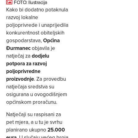
FOTO: Ilustracija
Kako bi dodatno potaknula
razvoj lokalne
poljoprivrede i unaprijedila
konkurentnost obiteljskih
gospodarstava,
Općina
Đurmanec
objavila je
natječaj za
dodjelu
potpora za razvoj
poljoprivredne
proizvodnje
. Za provedbu
natječaja sredstva su
osigurana u ovogodišnjem
općinskom proračunu.
Natječaji su raspisani za
pet mjera, a u tu je svrhu
planirano ukupno
25.000
eura
. U slučaju većeg broja