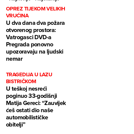
OPREZ TIJEKOM VELIKIH
VRUĆINA
U dva dana dva požara
otvorenog prostora:
Vatrogasci DVD-a
Pregrada ponovno
upozoravaju na ljudski
nemar
TRAGEDIJA U LAZU
BISTRIČKOM
U teškoj nesreći
poginuo 33-godišnji
Matija Gereci: “Zauvijek
ćeš ostati dio naše
automobilističke
obitelji”