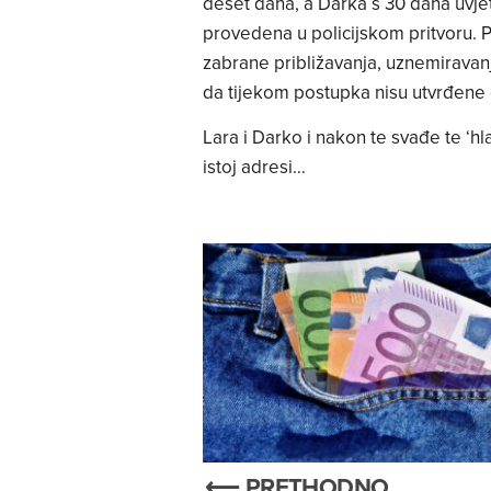
deset dana, a Darka s 30 dana uvje
provedena u policijskom pritvoru. Pol
zabrane približavanja, uznemiravanj
da tijekom postupka nisu utvrđene o
Lara i Darko i nakon te svađe te ‘h
istoj adresi…
⟵ PRETHODNO