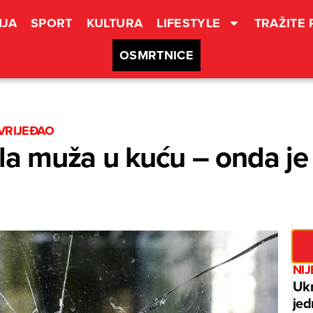
JA
SPORT
KULTURA
LIFESTYLE
TRAŽITE
OSMRTNICE
ZVRIJEĐAO
ila muža u kuću – onda je
NIJ
Ukr
jed