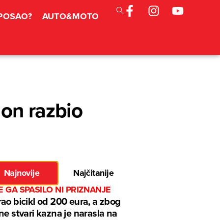
 POSAO?
AUTO&MOTO
 on razbio
Najnovije
Najčitanije
E GA SPASILO NI PRIZNANJE
ao bicikl od 200 eura, a zbog
ne stvari kazna je narasla na