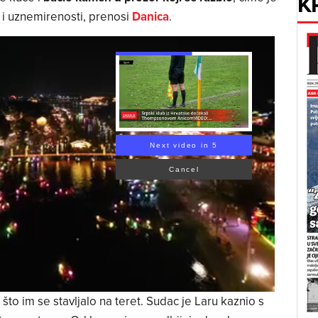
K
 i uznemirenosti, prenosi
Danica
.
Next video in 4
Cancel
što im se stavljalo na teret. Sudac je Laru kaznio s