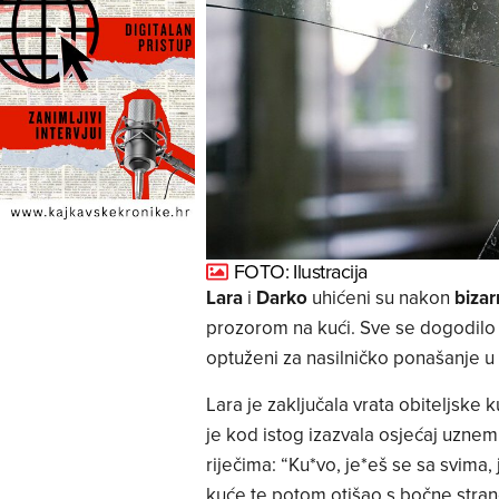
FOTO: Ilustracija
Lara
i
Darko
uhićeni su nakon
bizar
prozorom na kući. Sve se dogodil
optuženi za nasilničko ponašanje u ob
Lara je zaključala vrata obiteljske 
je kod istog izazvala osjećaj uznem
riječima: “Ku*vo, je*eš se sa svima,
kuće te potom otišao s bočne stran