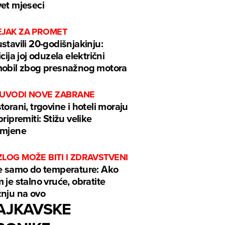
et mjeseci
EJAK ZA PROMET
stavili 20-godišnjakinju:
icija joj oduzela električni
obil zbog presnažnog motora
 UVODI NOVE ZABRANE
torani, trgovine i hoteli moraju
pripremiti: Stižu velike
omjene
LOG MOŽE BITI I ZDRAVSTVENI
e samo do temperature: Ako
 je stalno vruće, obratite
nju na ovo
AJKAVSKE