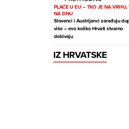
PLAĆE U EU – TKO JE NA VRHU,
NA DNU
Slovenci i Austrijanci zarađuju du
više – evo koliko Hrvati stvarno
dobivaju
IZ HRVATSKE