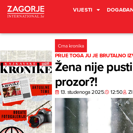
VIJESTI
DOGAĐAN
Crna kronika
PRIJE TOGA JU JE BRUTALNO I
Žena nije pust
prozor?!
13. studenoga 2025.
12:50
ZI