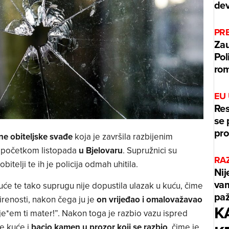
dev
PR
Zau
Pol
rom
EU
Res
se 
pr
ne obiteljske svađe
koja je završila razbijenim
o početkom listopada
u Bjelovaru
. Supružnici su
RAZ
itelji te ih je policija odmah uhitila.
Nij
vam
kuće te tako suprugu nije dopustila ulazak u kuću, čime
paž
irenosti, nakon čega ju je
on vrijeđao i omalovažavao
K
 je*em ti mater!”. Nakon toga je razbio vazu ispred
e kuće i
bacio kamen u prozor koji se razbio
, čime je