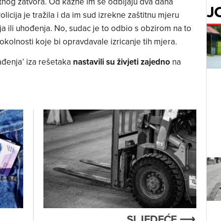
tnog zatvora. Od kazne im se odbijaju dva dana
J
icija je tražila i da im sud izrekne zaštitnu mjeru
a ili uhođenja. No, sudac je to odbio s obzirom na to
kolnosti koje bi opravdavale izricanje tih mjera.
lađenja’ iza rešetaka
nastavili su živjeti zajedno
na
SLJEDEĆE ⟶