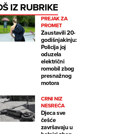
OŠ IZ RUBRIKE
PREJAK ZA
PROMET
Zaustavili 20-
godišnjakinju:
Policija joj
oduzela
električni
romobil zbog
presnažnog
motora
CRNI NIZ
NESREĆA
Djeca sve
češće
završavaju u