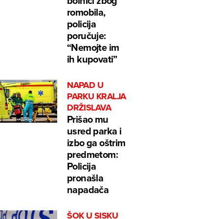
bolnici zbog
romobila,
policija
poručuje:
“Nemojte im
ih kupovati”
NAPAD U
PARKU KRALJA
DRŽISLAVA
Prišao mu
usred parka i
izbo ga oštrim
predmetom:
Policija
pronašla
napadača
ŠOK U SISKU