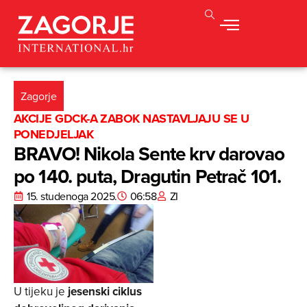
Zagorje
AKCIJE GDCK-A ZABOK NASTAVLJAJU SE U
PONEDJELJAK
BRAVO! Nikola Sente krv darovao
po 140. puta, Dragutin Petrač 101.
15. studenoga 2025.
06:58
ZI
U tijeku je
jesenski ciklus