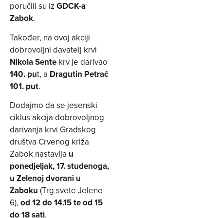
poručili su iz
GDCK-a
Zabok
.
Također, na ovoj akciji
dobrovoljni davatelj krvi
Nikola Sente
krv je darivao
140. pu
t, a
Dragutin Petrač
101. put
.
Dodajmo da se jesenski
ciklus akcija dobrovoljnog
darivanja krvi Gradskog
društva Crvenog križa
Zabok nastavlja
u
ponedjeljak, 17. studenoga,
u Zelenoj dvorani u
Zaboku
(Trg svete Jelene
6),
od 12 do 14.15 te od 15
do 18 sati
.