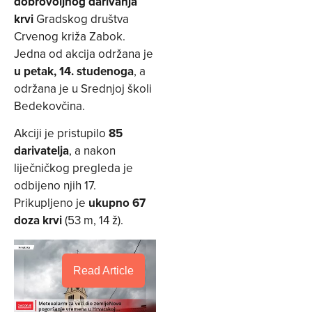
dobrovoljnog darivanja
krvi
Gradskog društva
Crvenog križa Zabok.
Jedna od akcija održana je
u petak, 14. studenoga
, a
održana je u Srednjoj školi
Bedekovčina.
Akciji je pristupilo
85
darivatelja
, a nakon
liječničkog pregleda je
odbijeno njih 17.
Prikupljeno je
ukupno 67
doza krvi
(53 m, 14 ž).
Read Article