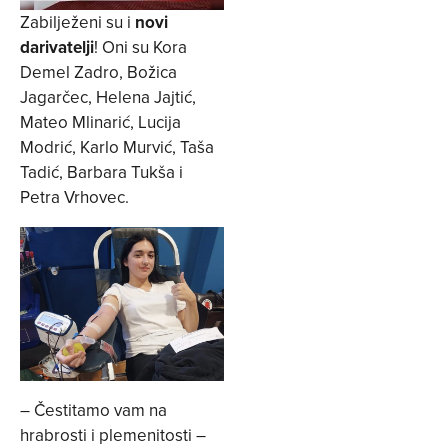
Zabilježeni su i
novi
darivatelji
! Oni su Kora
Demel Zadro, Božica
Jagarčec, Helena Jajtić,
Mateo Mlinarić, Lucija
Modrić, Karlo Murvić, Taša
Tadić, Barbara Tukša i
Petra Vrhovec.
– Čestitamo vam na
hrabrosti i plemenitosti –