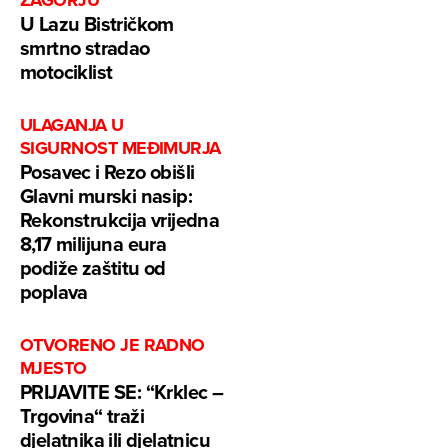
ZAGORJU
U Lazu Bistričkom
smrtno stradao
motociklist
ULAGANJA U
SIGURNOST MEĐIMURJA
Posavec i Rezo obišli
Glavni murski nasip:
Rekonstrukcija vrijedna
8,17 milijuna eura
podiže zaštitu od
poplava
OTVORENO JE RADNO
MJESTO
PRIJAVITE SE: “Krklec –
Trgovina“ traži
djelatnika ili djelatnicu