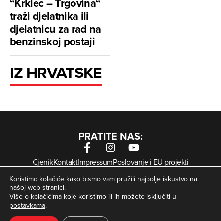
“Krklec – Trgovina“
traži djelatnika ili
djelatnicu za rad na
benzinskoj postaji
IZ HRVATSKE
PRATITE NAS:
Cjenik
Kontakt
Impressum
Poslovanje i EU projekti
Arhiva digitalnih novina
Uvjeti korištenja
Zaštita privatnosti
Koristimo kolačiće kako bismo vam pružili najbolje iskustvo na
Kolačići
našoj web stranici.
Više o kolačićima koje koristimo ili ih možete isključiti u
postavkama
.
© Zagorje International – Sva prava pridržana | Developed
krMedia
by