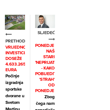
SLJEDEĆE
⟵
⟶
PRETHODNO
PONEDJELJAK,
VRIJEDNOST
NAŠ
INVESTICIJE
STARI
DOSEŽE
'NEPRIJATELJ'
4.633.265
- KAKO
EURA
POBIJEDITI
Počinje
'STRAH'
izgradnja
OD
sportske
PONEDJELJKA
dvorane u
Zbog
Svetom
čega nam
Martinu