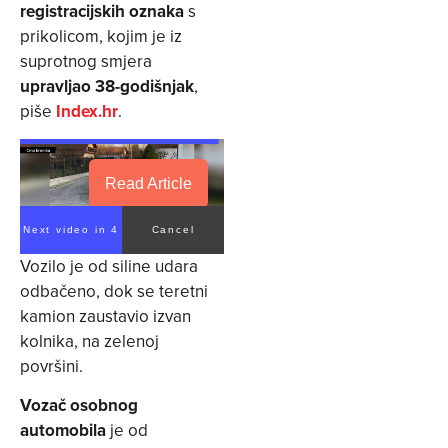
registracijskih oznaka
s
prikolicom, kojim je iz
suprotnog smjera
upravljao 38-godišnjak
,
piše
Index.hr
.
Read Article
Next video in 4
Cancel
Vozilo je od siline udara
odbačeno, dok se teretni
kamion zaustavio izvan
kolnika, na zelenoj
površini.
Vozač osobnog
automobila
je od