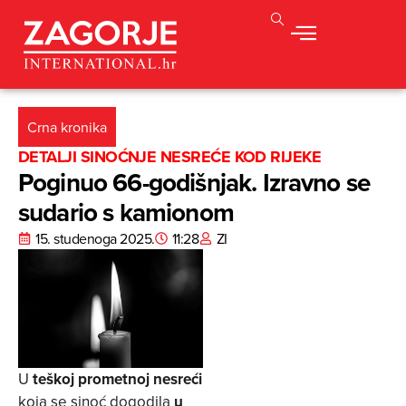
Crna kronika
DETALJI SINOĆNJE NESREĆE KOD RIJEKE
Poginuo 66-godišnjak. Izravno se
sudario s kamionom
15. studenoga 2025.
11:28
ZI
U
teškoj prometnoj nesreći
koja se sinoć dogodila
u