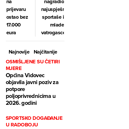
na
nagradio
prijevaru
najuspješnije
ostao bez
sportaše i
17.000
mlade
eura
vatrogasce
Najnovije
Najčitanije
OSMIŠLJENE SU ČETIRI
MJERE
Općina Vidovec
objavila javni poziv za
potpore
poljoprivrednicima u
2026. godini
SPORTSKO DOGAĐANJE
U RADOBOJU