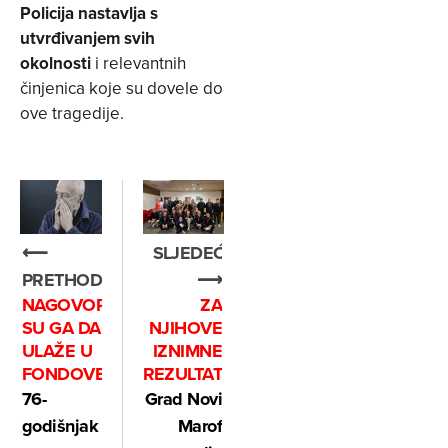
Policija nastavlja s
utvrđivanjem svih
okolnosti
i relevantnih
činjenica koje su dovele do
ove tragedije.
⟵
SLJEDEĆE
PRETHODNO
⟶
NAGOVORILI
ZA
SU GA DA
NJIHOVE
ULAŽE U
IZNIMNE
FONDOVE
REZULTATE
76-
Grad Novi
godišnjak
Marof