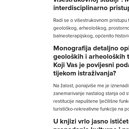
interdisciplinarno pristu
Radi se o višestrukovnom pristupu t
geološkog, arheološkog, prostorno
balneoterapijskog, općenito histori
Monografija detaljno opi
geoloških i arheoloških
Koji Vas je povijesni po
tijekom istraživanja?
Na žalost, ponajviše me je iznenadi
zanemarivanje nastalog stanja od s
restitucije napuštene lječilišne fu
turističko-rekreativne funkcije na 
U knjizi vrlo jasno istič