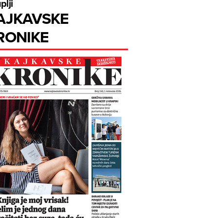
plji
AJKAVSKE
RONIKE