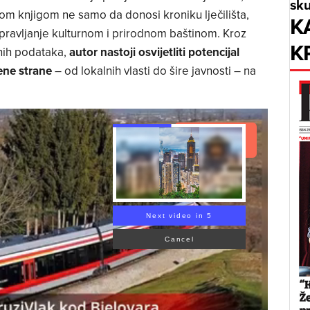
sku
vom knjigom ne samo da donosi kroniku lječilišta,
K
ravljanje kulturnom i prirodnom baštinom. Kroz
K
nih podataka,
autor nastoji osvijetliti potencijal
čene strane
– od lokalnih vlasti do šire javnosti – na
Read Article
Next video in 3
Cancel