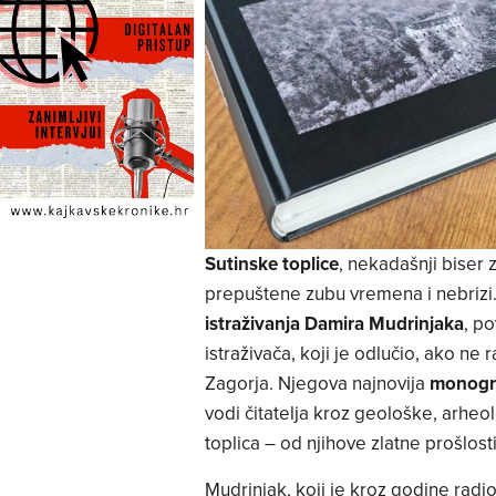
Sutinske toplice
, nekadašnji biser 
prepuštene zubu vremena i nebrizi. 
istraživanja Damira Mudrinjaka
, p
istraživača, koji je odlučio, ako ne r
Zagorja. Njegova najnovija
monogra
vodi čitatelja kroz geološke, arheo
toplica – od njihove zlatne prošlo
Mudrinjak, koji je kroz godine radi