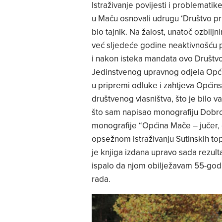
Istraživanje povijesti i problemati
u Maču osnovali udrugu ‘Društvo pri
bio tajnik. Na žalost, unatoč ozbil
već sljedeće godine neaktivnošću po
i nakon isteka mandata ovo Društvo
Jedinstvenog upravnog odjela Opć
u pripremi odluke i zahtjeva Općin
društvenog vlasništva, što je bilo 
što sam napisao monografiju Dobro
monografije “Općina Mače – jučer, 
opsežnom istraživanju Sutinskih topli
je knjiga izdana upravo sada rezulta
ispalo da njom obilježavam 55-godi
rada.