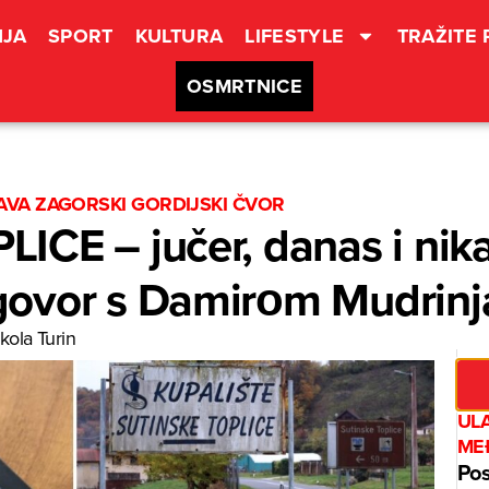
JA
SPORT
KULTURA
LIFESTYLE
TRAŽITE
OSMRTNICE
VA ZAGORSKI GORDIJSKI ČVOR
CE – jučer, danas i nika
govor s Damirоm Mudrin
kola Turin
UL
ME
Pos