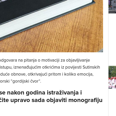
odgovara na pitanja o motivaciji za objavljivanje
stupu, iznenađujućim otkrićima iz povijesti Sutinskih
uće obnove, otkrivajući pritom i koliko emocija,
gorski “gordijski čvor“.
se nakon godina istraživanja i
čite upravo sada objaviti monografiju