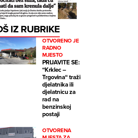
OŠ IZ RUBRIKE
OTVORENO JE
RADNO
MJESTO
PRIJAVITE SE:
“Krklec –
Trgovina“ traži
djelatnika ili
djelatnicu za
rad na
benzinskoj
postaji
OTVORENA
MJESTA ZA