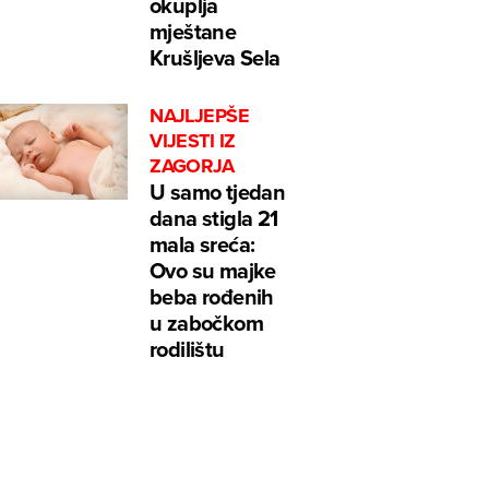
okuplja
mještane
Krušljeva Sela
NAJLJEPŠE
VIJESTI IZ
ZAGORJA
U samo tjedan
dana stigla 21
mala sreća:
Ovo su majke
beba rođenih
u zabočkom
rodilištu