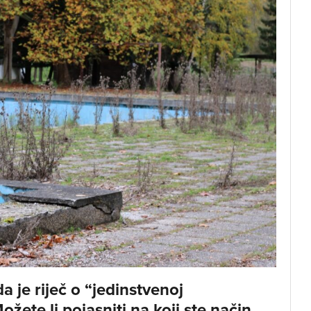
 je riječ o “jedinstvenoj
ožete li pojasniti na koji ste način