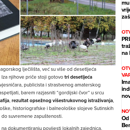
mur
vri
zaš
OT
PRI
tra
na 
OT
zagorskog lječilišta, već su više od desetljeća
VA
Iza njihove priče stoji gotovo
tri desetljeća
Ima
ovjesničara, publicista i strastvenog amaterskog
ind
aspetljati, barem razjasniti “gordijski čvor“ u srcu
nov
fija
,
rezultat opsežnog višestrukovnog istraživanja
,
loške, historiografske i balneološke slojeve Sutinskih
NO
sti do suvremene zapuštenosti.
Od 
Benz
o na dokumentiranju povijesti lokalnih zajednica,