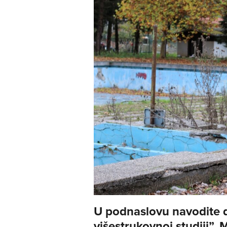
U podnaslovu navodite da
višestrukovnoj studiji”. M