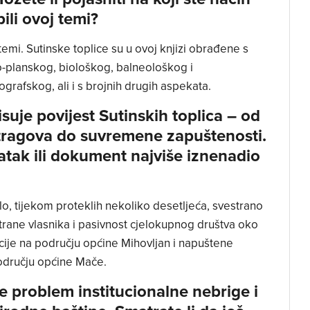
pili ovoj temi?
emi. Sutinske toplice su u ovoj knjizi obrađene s
-planskog, biološkog, balneološkog i
ografskog, ali i s brojnih drugih aspekata.
suje povijest Sutinskih toplica – od
 tragova do suvremene zapuštenosti.
datak ili dokument najviše iznenadio
lo, tijekom proteklih nekoliko desetljeća, svestrano
trane vlasnika i pasivnost cjelokupnog društva oko
nkcije na području općine Mihovljan i napuštene
području općine Mače.
ete problem institucionalne nebrige i