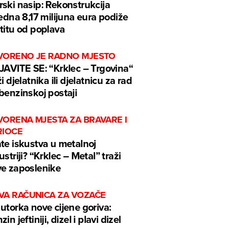
ski nasip: Rekonstrukcija
jedna 8,17 milijuna eura podiže
titu od poplava
VORENO JE RADNO MJESTO
JAVITE SE: “Krklec – Trgovina“
ži djelatnika ili djelatnicu za rad
benzinskoj postaji
VORENA MJESTA ZA BRAVARE I
RIOCE
te iskustva u metalnoj
ustriji? “Krklec – Metal” traži
e zaposlenike
VA RAČUNICA ZA VOZAČE
utorka nove cijene goriva:
in jeftiniji, dizel i plavi dizel