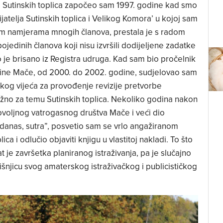
ke Sutinskih toplica započeo sam 1997. godine kad smo
jatelja Sutinskih toplica i Velikog Komora’ u kojoj sam
jnim namjerama mnogih članova, prestala je s radom
jedinih članova koji nisu izvršili dodijeljene zadatke
 je brisano iz Registra udruga. Kad sam bio pročelnik
ine Mače, od 2000. do 2002. godine, sudjelovao sam
skog vijeća za provođenje revizije pretvorbe
važno za temu Sutinskih toplica. Nekoliko godina nakon
voljnog vatrogasnog društva Mače i veći dio
danas, sutra”, posvetio sam se vrlo angažiranom
ca i odlučio objaviti knjigu u vlastitoj nakladi. To što
t je završetka planiranog istraživanja, pa je slučajno
šnjicu svog amaterskog istraživačkog i publicističkog