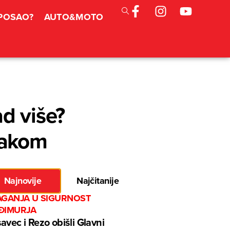
 POSAO?
AUTO&MOTO
d više?
jakom
Najnovije
Najčitanije
AGANJA U SIGURNOST
ĐIMURJA
avec i Rezo obišli Glavni