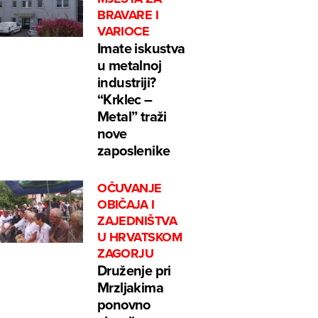
BRAVARE I
VARIOCE
Imate iskustva
u metalnoj
industriji?
“Krklec –
Metal” traži
nove
zaposlenike
OČUVANJE
OBIČAJA I
ZAJEDNIŠTVA
U HRVATSKOM
ZAGORJU
Druženje pri
Mrzljakima
ponovno