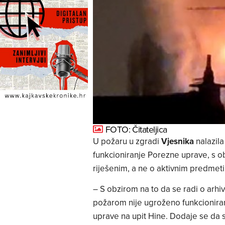
FOTO: Čitateljica
U požaru u zgradi
Vjesnika
nalazila
funkcioniranje Porezne uprave, s o
riješenim, a ne o aktivnim predmet
– S obzirom na to da se radi o arhi
požarom nije ugroženo funkcionir
uprave na upit Hine. Dodaje se da