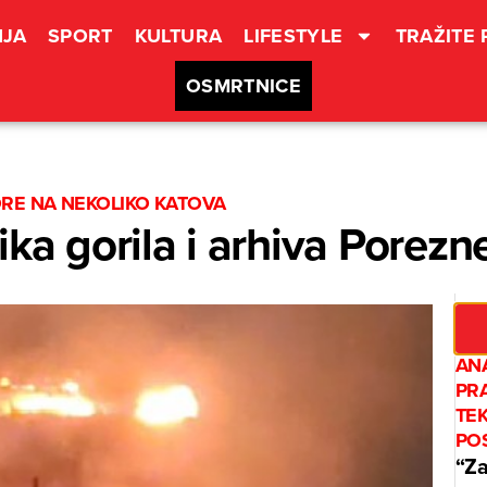
JA
SPORT
KULTURA
LIFESTYLE
TRAŽITE
OSMRTNICE
ORE NA NEKOLIKO KATOVA
ika gorila i arhiva Porezn
ANA
PRA
TEK
POS
“Za