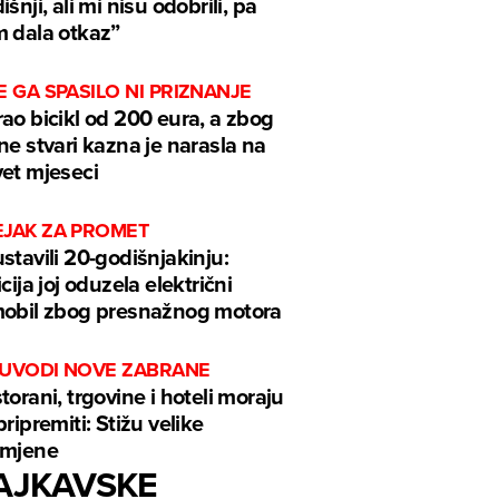
išnji, ali mi nisu odobrili, pa
 dala otkaz”
E GA SPASILO NI PRIZNANJE
ao bicikl od 200 eura, a zbog
ne stvari kazna je narasla na
et mjeseci
EJAK ZA PROMET
stavili 20-godišnjakinju:
icija joj oduzela električni
obil zbog presnažnog motora
 UVODI NOVE ZABRANE
torani, trgovine i hoteli moraju
pripremiti: Stižu velike
omjene
AJKAVSKE