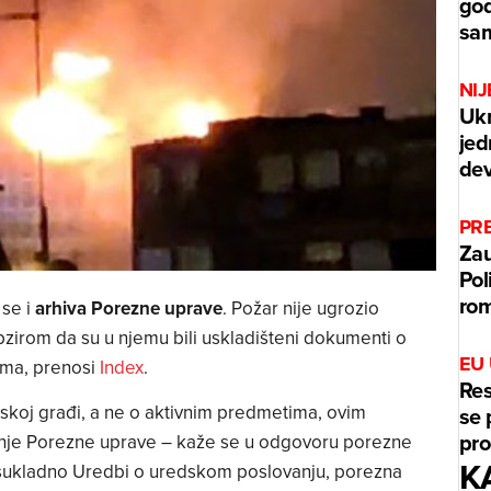
god
sam
NIJ
Ukr
jed
dev
PR
Zau
Pol
rom
 se i
arhiva Porezne uprave
. Požar nije ugrozio
bzirom da su u njemu bili uskladišteni dokumenti o
EU
ima, prenosi
Index
.
Res
vskoj građi, a ne o aktivnim predmetima, ovim
se 
pr
anje Porezne uprave – kaže se u odgovoru porezne
K
 sukladno Uredbi o uredskom poslovanju, porezna