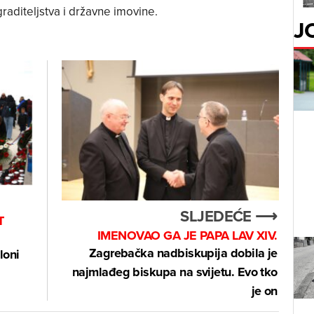
raditeljstva i državne imovine.
J
SLJEDEĆE ⟶
T
IMENOVAO GA JE PAPA LAV XIV.
Zagrebačka nadbiskupija dobila je
loni
najmlađeg biskupa na svijetu. Evo tko
je on