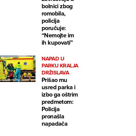
bolnici zbog
romobila,
policija
poručuje:
“Nemojte im
ih kupovati”
NAPAD U
PARKU KRALJA
DRŽISLAVA
Prišao mu
usred parka i
izbo ga oštrim
predmetom:
Policija
pronašla
napadača