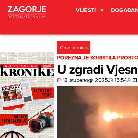
VIJESTI
DOGAĐAN
Crna kronika
POREZNA JE KORISTILA PROST
U zgradi Vjesn
18. studenoga 2025.
15:54
ZI