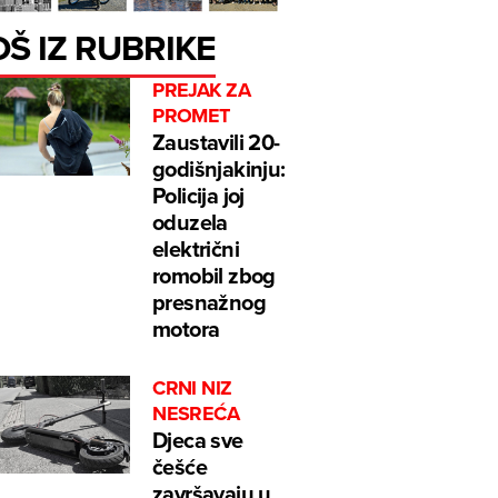
OŠ IZ RUBRIKE
PREJAK ZA
PROMET
Zaustavili 20-
godišnjakinju:
Policija joj
oduzela
električni
romobil zbog
presnažnog
motora
CRNI NIZ
NESREĆA
Djeca sve
češće
završavaju u