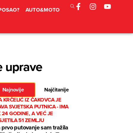
 POSAO?
AUTO&MOTO
e uprave
Najnovije
Najčitanije
 KRČELIĆ IZ ČAKOVCA JE
VA SVJETSKA PUTNICA - IMA
 24 GODINE, A VEĆ JE
JETILA 51 ZEMLJU
 prvo putovanje sam tražila