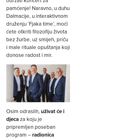
održati koncert za
pamćenje! Naravno, u duhu
Dalmacije, u interaktivnom
druženju ‘Fjaka time’, moći
ćete otkriti filozofiju života
bez žurbe, uz smijeh, priču
i male rituale opuštanja koji
donose radost i mir.
Osim odraslih,
uživat će i
djeca
za koju je
pripremljen poseban
program –
radionica