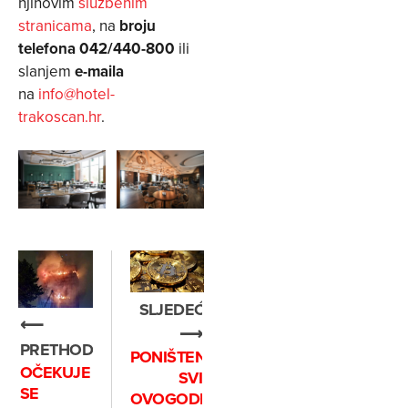
njihovim
službenim
stranicama
, na
broju
telefona 042/440-800
ili
slanjem
e-maila
na
info@hotel-
trakoscan.hr
.
SLJEDEĆE
⟵
⟶
PRETHODNO
PONIŠTENI
OČEKUJE
SVI
SE
OVOGODIŠNJI