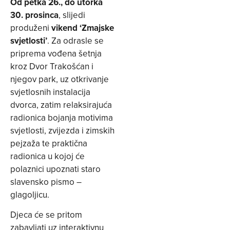
Od petka 26., do utorka
30. prosinca
, slijedi
produženi
vikend ‘Zmajske
svjetlosti’
. Za odrasle se
priprema vođena šetnja
kroz Dvor Trakošćan i
njegov park, uz otkrivanje
svjetlosnih instalacija
dvorca, zatim relaksirajuća
radionica bojanja motivima
svjetlosti, zvijezda i zimskih
pejzaža te praktična
radionica u kojoj će
polaznici upoznati staro
slavensko pismo –
glagoljicu.
Djeca će se pritom
zabavljati uz interaktivnu