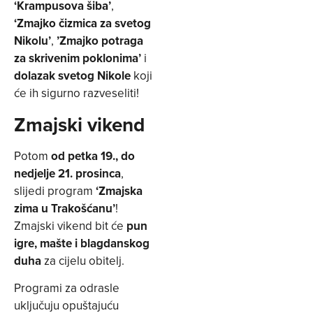
‘Krampusova šiba’
,
‘Zmajko čizmica za svetog
Nikolu’
,
’Zmajko potraga
za skrivenim poklonima’
i
dolazak svetog Nikole
koji
će ih sigurno razveseliti!
Zmajski vikend
Potom
od petka 19., do
nedjelje 21. prosinca
,
slijedi program
‘Zmajska
zima u Trakošćanu’
!
Zmajski vikend bit će
pun
igre, mašte i blagdanskog
duha
za cijelu obitelj.
Programi za odrasle
uključuju opuštajuću