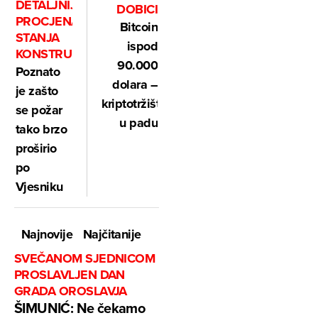
DETALJNIJA
DOBICI
PROCJENA
Bitcoin
STANJA
ispod
KONSTRUKCIJE
90.000
Poznato
dolara –
je zašto
kriptotržište
se požar
u padu
tako brzo
proširio
po
Vjesniku
Najnovije
Najčitanije
SVEČANOM SJEDNICOM
PROSLAVLJEN DAN
GRADA OROSLAVJA
ŠIMUNIĆ: Ne čekamo