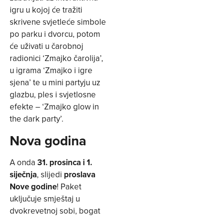
igru u kojoj će tražiti
skrivene svjetleće simbole
po parku i dvorcu, potom
će uživati u čarobnoj
radionici ‘Zmajko čarolija’,
u igrama ‘Zmajko i igre
sjena’ te u mini partyju uz
glazbu, ples i svjetlosne
efekte – ‘Zmajko glow in
the dark party’.
Nova godina
A onda
31. prosinca i 1.
siječnja
, slijedi
proslava
Nove godine
! Paket
uključuje smještaj u
dvokrevetnoj sobi, bogat