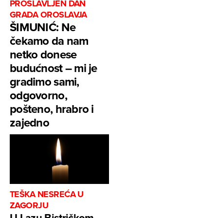
PROSLAVLJEN DAN
GRADA OROSLAVJA
ŠIMUNIĆ: Ne
čekamo da nam
netko donese
budućnost – mi je
gradimo sami,
odgovorno,
pošteno, hrabro i
zajedno
TEŠKA NESREĆA U
ZAGORJU
U Lazu Bistričkom