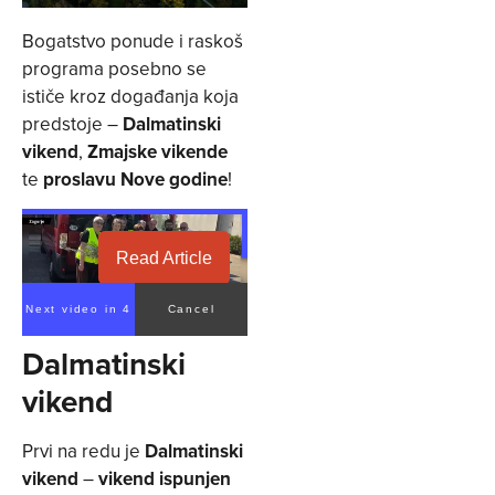
Bogatstvo ponude i raskoš
programa posebno se
ističe kroz događanja koja
predstoje –
Dalmatinski
vikend
,
Zmajske vikende
te
proslavu Nove godine
!
Read Article
Next video in 3
Cancel
Dalmatinski
vikend
Prvi na redu je
Dalmatinski
vikend
–
vikend ispunjen