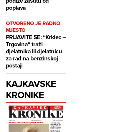
podiže zaštitu od
poplava
OTVORENO JE RADNO
MJESTO
PRIJAVITE SE: “Krklec –
Trgovina“ traži
djelatnika ili djelatnicu
za rad na benzinskoj
postaji
KAJKAVSKE
KRONIKE