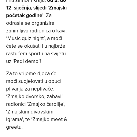
I na samom kraju,
od 2. do
12. siječnja, slijedi ‘Zmajski
početak godine’
! Za
odrasle se organizira
zanimljiva radionica o kavi,
‘Music quiz night’, a moći
ćete se okušati i u najbrže
rastućem sportu na svijetu
uz ‘Padl demo’!
Za to vrijeme djeca će
moći sudjelovati u obuci
plivanja za neplivače,
‘Zmajko dvorskoj zabavi’,
radionici ‘Zmajko čarolije’,
‘Zmajskim divovskim
igrama’, te ‘Zmajko meet &
greetu’.