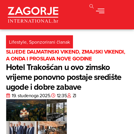
Lifestyle
,
Sponzorirani članak
SLIJEDE DALMATINSKI VIKEND, ZMAJSKI VIKENDI,
A ONDA I PROSLAVA NOVE GODINE
Hotel Trakošćan u ovo zimsko
vrijeme ponovno postaje središte
ugode i dobre zabave
19. studenoga 2025.
12:35
ZI