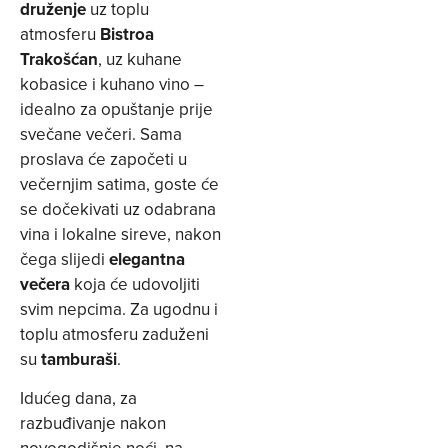
druženje
uz toplu
atmosferu
Bistroa
Trakošćan
, uz kuhane
kobasice i kuhano vino –
idealno za opuštanje prije
svečane večeri. Sama
proslava će započeti u
večernjim satima, goste će
se dočekivati uz odabrana
vina i lokalne sireve, nakon
čega slijedi
elegantna
večera
koja će udovoljiti
svim nepcima. Za ugodnu i
toplu atmosferu zaduženi
su
tamburaši
.
Idućeg dana, za
razbuđivanje nakon
novogodišnje noći, na