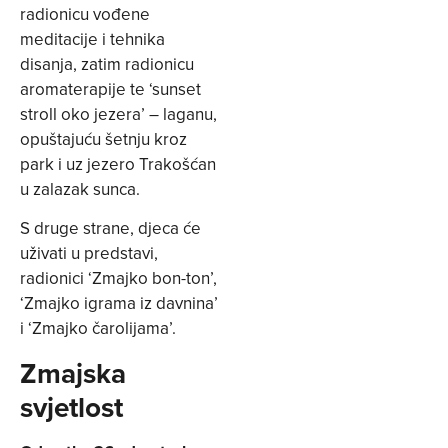
radionicu vođene
meditacije i tehnika
disanja, zatim radionicu
aromaterapije te ‘sunset
stroll oko jezera’ – laganu,
opuštajuću šetnju kroz
park i uz jezero Trakošćan
u zalazak sunca.
S druge strane, djeca će
uživati u predstavi,
radionici ‘Zmajko bon-ton’,
‘Zmajko igrama iz davnina’
i ‘Zmajko čarolijama’.
Zmajska
svjetlost