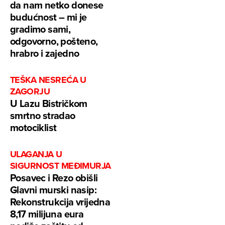
da nam netko donese
budućnost – mi je
gradimo sami,
odgovorno, pošteno,
hrabro i zajedno
TEŠKA NESREĆA U
ZAGORJU
U Lazu Bistričkom
smrtno stradao
motociklist
ULAGANJA U
SIGURNOST MEĐIMURJA
Posavec i Rezo obišli
Glavni murski nasip:
Rekonstrukcija vrijedna
8,17 milijuna eura