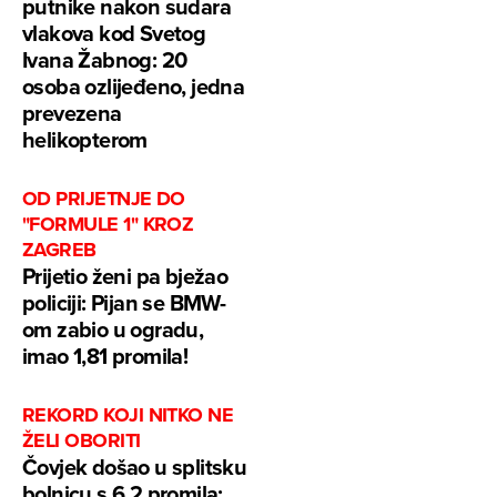
putnike nakon sudara
vlakova kod Svetog
Ivana Žabnog: 20
osoba ozlijeđeno, jedna
prevezena
helikopterom
OD PRIJETNJE DO
"FORMULE 1" KROZ
ZAGREB
Prijetio ženi pa bježao
policiji: Pijan se BMW-
om zabio u ogradu,
imao 1,81 promila!
REKORD KOJI NITKO NE
ŽELI OBORITI
Čovjek došao u splitsku
bolnicu s 6,2 promila: