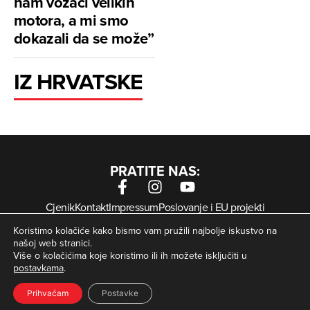
nam vozači velikih
motora, a mi smo
dokazali da se može”
IZ HRVATSKE
PRATITE NAS:
Cjenik
Kontakt
Impressum
Poslovanje i EU projekti
Arhiva digitalnih novina
Uvjeti korištenja
Zaštita privatnosti
Koristimo kolačiće kako bismo vam pružili najbolje iskustvo na
Kolačići
našoj web stranici.
Više o kolačićima koje koristimo ili ih možete isključiti u
postavkama
.
© Zagorje International – Sva prava pridržana | Developed
krMedia
by
Prihvaćam
Postavke