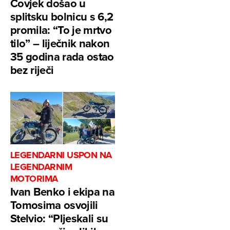
Čovjek došao u
splitsku bolnicu s 6,2
promila: “To je mrtvo
tilo” – liječnik nakon
35 godina rada ostao
bez riječi
LEGENDARNI USPON NA
LEGENDARNIM
MOTORIMA
Ivan Benko i ekipa na
Tomosima osvojili
Stelvio: “Pljeskali su