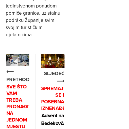
jedinstvenom ponudom
pomiče granice, uz stalnu
podršku Županije svim
svojim turističkim
djelatnicima.
⟵
SLJEDEĆE
PRETHODNO
⟶
SVE ŠTO
SPREMAJU
VAM
SE I
TREBA
POSEBNA
PRONAĐITE
IZNENAĐENJA
NA
Advent na
JEDNOM
Bedekovčanskim
MJESTU