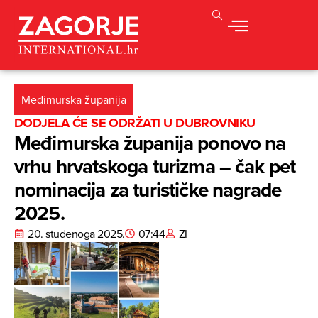
Međimurska županija
DODJELA ĆE SE ODRŽATI U DUBROVNIKU
Međimurska županija ponovo na
vrhu hrvatskoga turizma – čak pet
nominacija za turističke nagrade
2025.
20. studenoga 2025.
07:44
ZI