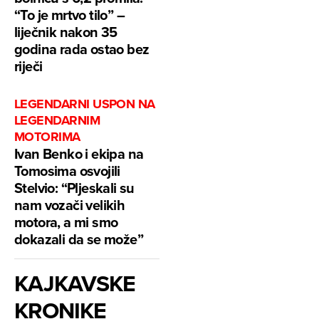
“To je mrtvo tilo” –
liječnik nakon 35
godina rada ostao bez
riječi
LEGENDARNI USPON NA
LEGENDARNIM
MOTORIMA
Ivan Benko i ekipa na
Tomosima osvojili
Stelvio: “Pljeskali su
nam vozači velikih
motora, a mi smo
dokazali da se može”
KAJKAVSKE
KRONIKE