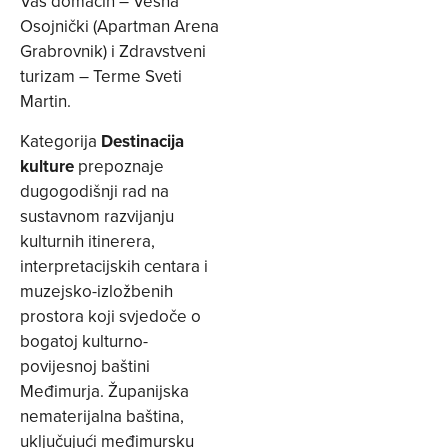
Vaš domaćin – Vesna
Osojnički (Apartman Arena
Grabrovnik) i Zdravstveni
turizam – Terme Sveti
Martin.
Kategorija
Destinacija
kulture
prepoznaje
dugogodišnji rad na
sustavnom razvijanju
kulturnih itinerera,
interpretacijskih centara i
muzejsko-izložbenih
prostora koji svjedoče o
bogatoj kulturno-
povijesnoj baštini
Međimurja. Županijska
nematerijalna baština,
uključujući međimursku