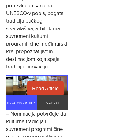
popevku upisanu na
UNESCO-v popis, bogata
tradicija pučkog
stvaralaštva, arhitektura i
suvremeni kulturni
programi, čine međimurski
kraj prepoznatljivom
destinacijom koja spaja
tradiciju i inovaciju.
Read Article
Next video in 3
Cancel
– Nominacija potvrđuje da
kulturna tradicija i
suvremeni programi čine
naš kraj prepoznatljivom