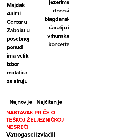
jezerima
Majdak
donosi
Animi
blagdansku
Centar u
čaroliju i
Zaboku u
vrhunske
posebnoj
koncerte
ponudi
ima velik
izbor
motalica
za struju
Najnovije
Najčitanije
NASTAVAK PRIČE O
TEŠKOJ ŽELJEZNIČKOJ
NESREĆI
Vatrogasci izvlačili