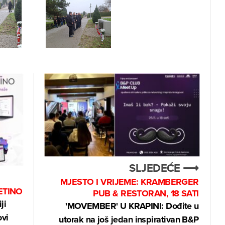
SLJEDEĆE ⟶
MJESTO I VRIJEME: KRAMBERGER
ETINO
PUB & RESTORAN, 18 SATI
ji
'MOVEMBER' U KRAPINI: Dođite u
ovi
utorak na još jedan inspirativan B&P