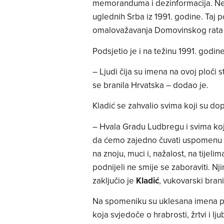
memoranduma i dezinformacija. Ned
uglednih Srba iz 1991. godine. Taj p
omalovažavanja Domovinskog rata i ž
Podsjetio je i na težinu 1991. godin
– Ljudi čija su imena na ovoj ploči s
se branila Hrvatska – dodao je.
Kladić se zahvalio svima koji su dop
– Hvala Gradu Ludbregu i svima koji
da ćemo zajedno čuvati uspomenu na
na znoju, muci i, nažalost, na tijeli
podnijeli ne smije se zaboraviti. Nj
zaključio je
Kladić
, vukovarski brani
Na spomeniku su uklesana imena pog
koja svjedoče o hrabrosti, žrtvi i l