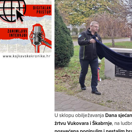
U sklopu obilježavanja
Dana sjećan
žrtvu Vukovara i Škabrnje
, na lud
posvećena poginulim i nestalim bra