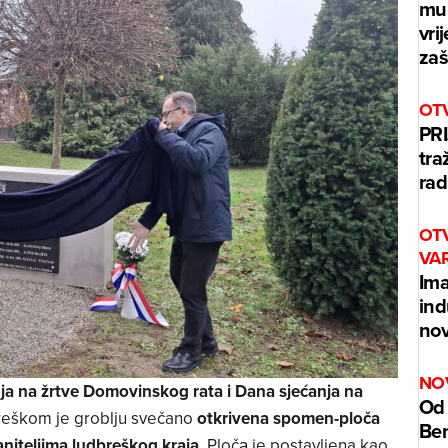
mur
vri
zaš
OT
PRI
tra
rad
OT
VA
Ima
ind
nov
NO
ja na žrtve Domovinskog rata i Dana sjećanja na
Od 
breškom je groblju svečano
otkrivena spomen-ploča
Benz
niteljima ludbreškog kraja
. Pločа je postavljena kao