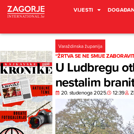
VIJESTI
DOGAĐAN
Varaždinska županija
“ŽRTVA SE NE SMIJE ZABORAVIT
U Ludbregu ot
nestalim brani
20. studenoga 2025.
12:39
Z