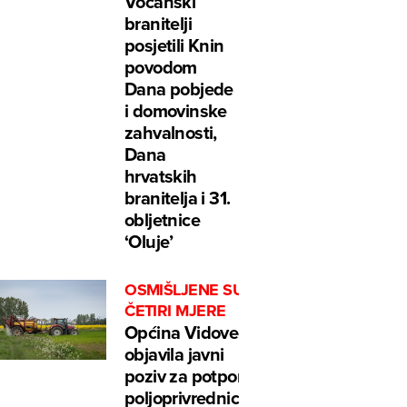
Voćanski
branitelji
posjetili Knin
povodom
Dana pobjede
i domovinske
zahvalnosti,
Dana
hrvatskih
branitelja i 31.
obljetnice
‘Oluje’
OSMIŠLJENE SU
ČETIRI MJERE
Općina Vidovec
objavila javni
poziv za potpore
poljoprivrednicima