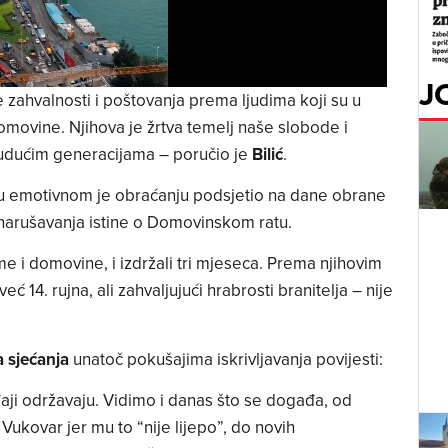
J
zahvalnosti i poštovanja prema ljudima koji su u
omovine. Njihova je žrtva temelj naše slobode i
 budućim generacijama – poručio je
Bilić
.
 emotivnom je obraćanju podsjetio na dane obrane
narušavanja istine o Domovinskom ratu.
me i domovine, i izdržali tri mjeseca. Prema njihovim
ć 14. rujna, ali zahvaljujući hrabrosti branitelja – nije
 sjećanja
unatoč pokušajima iskrivljavanja povijesti:
aji održavaju. Vidimo i danas što se događa, od
 Vukovar jer mu to “nije lijepo”, do novih