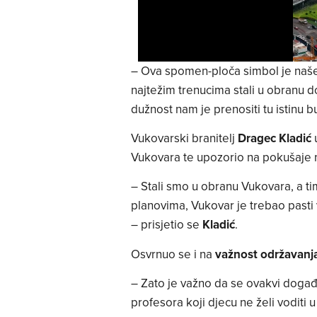
– Ova spomen-ploča simbol je naše 
najtežim trenucima stali u obranu d
dužnost nam je prenositi tu istinu
Vukovarski branitelj
Dragec Kladić
u
Vukovara te upozorio na pokušaje 
– Stali smo u obranu Vukovara, a ti
planovima, Vukovar je trebao pasti ve
– prisjetio se
Kladić
.
Osvrnuo se i na
važnost održavanja
– Zato je važno da se ovakvi događ
profesora koji djecu ne želi voditi u