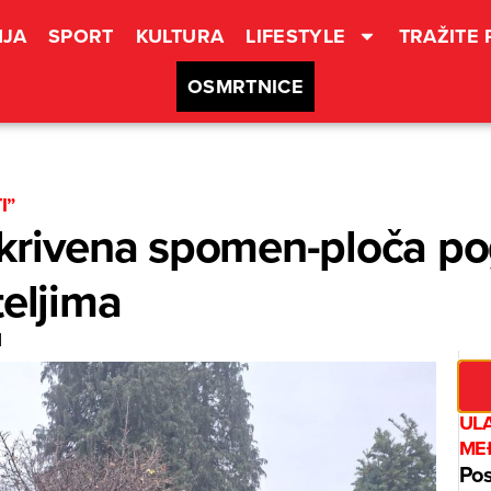
JA
SPORT
KULTURA
LIFESTYLE
TRAŽITE
OSMRTNICE
I”
krivena spomen-ploča pog
teljima
I
UL
ME
Pos