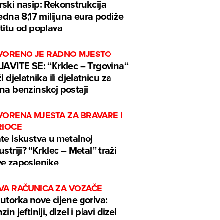
ski nasip: Rekonstrukcija
jedna 8,17 milijuna eura podiže
titu od poplava
VORENO JE RADNO MJESTO
JAVITE SE: “Krklec – Trgovina“
ži djelatnika ili djelatnicu za
na benzinskoj postaji
VORENA MJESTA ZA BRAVARE I
RIOCE
te iskustva u metalnoj
ustriji? “Krklec – Metal” traži
e zaposlenike
VA RAČUNICA ZA VOZAČE
utorka nove cijene goriva:
in jeftiniji, dizel i plavi dizel