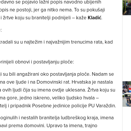
avno se pojavio lažni popis navodno ubijenih
opis ne postoji, jer ga nitko nema. To su pokušaji
rtve koju su branitelji podnijeli – kaže
Kladić
.
e:
tradali su u najtežim i najvažnijim trenucima rata, kad
rinijeli obnovi i postavljanju ploče:
 su bili angažirani oko postavljanja ploče. Nadam se
 ove ljude i na Domovinski rat. Hrvatska je nastala
ma ovih ljudi čija su imena ovdje uklesana. Žrtva koju su
ima gore, jedno iskreno, veliko ljudsko hvala –
telj i pripadnik Posebne jedinice policije PU Varaždin.
inulih i nestalih branitelja ludbreškog kraja, imena
jubavi prema domovini. Upravo ta imena, trajno