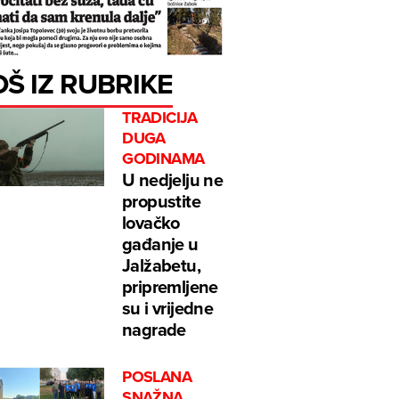
OŠ IZ RUBRIKE
TRADICIJA
DUGA
GODINAMA
U nedjelju ne
propustite
lovačko
gađanje u
Jalžabetu,
pripremljene
su i vrijedne
nagrade
POSLANA
SNAŽNA