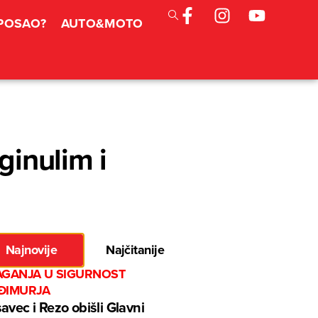
 POSAO?
AUTO&MOTO
inulim i
Najnovije
Najčitanije
AGANJA U SIGURNOST
ĐIMURJA
avec i Rezo obišli Glavni