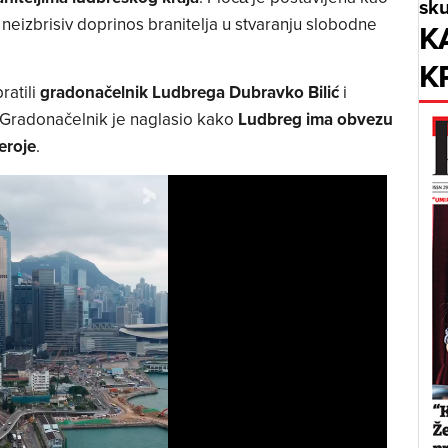
sku
i neizbrisiv doprinos branitelja u stvaranju slobodne
K
K
ratili
gradonačelnik Ludbrega Dubravko Bilić
i
 Gradonačelnik je naglasio kako
Ludbreg ima obvezu
eroje
.