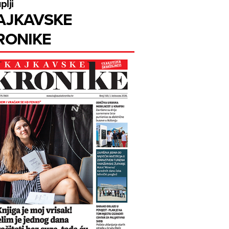
plji
AJKAVSKE
RONIKE