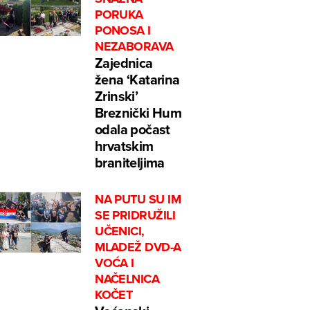
PORUKA
PONOSA I
NEZABORAVA
Zajednica
žena ‘Katarina
Zrinski’
Breznički Hum
odala počast
hrvatskim
braniteljima
NA PUTU SU IM
SE PRIDRUŽILI
UČENICI,
MLADEŽ DVD-A
VOĆA I
NAČELNICA
KOČET