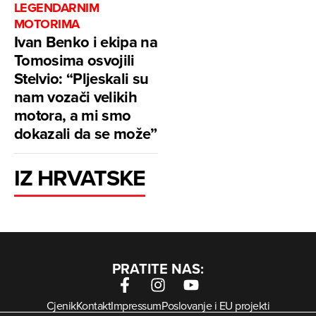
LEGENDARNIM
MOTORIMA
Ivan Benko i ekipa na
Tomosima osvojili
Stelvio: “Pljeskali su
nam vozači velikih
motora, a mi smo
dokazali da se može”
IZ HRVATSKE
PRATITE NAS:
Cjenik
Kontakt
Impressum
Poslovanje i EU projekti