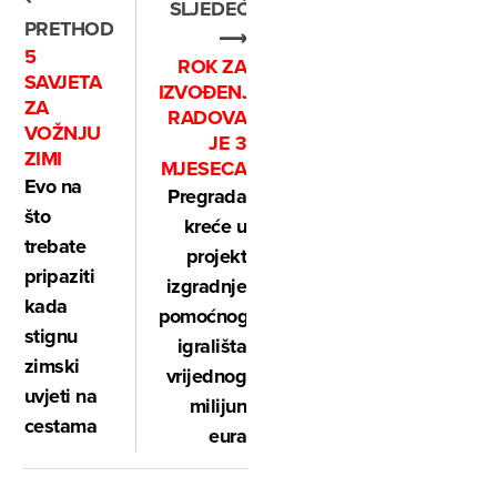
SLJEDEĆE
PRETHODNO
⟶
5
ROK ZA
SAVJETA
IZVOĐENJE
ZA
RADOVA
VOŽNJU
JE 3
ZIMI
MJESECA
Evo na
Pregrada
što
kreće u
trebate
projekt
pripaziti
izgradnje
kada
pomoćnog
stignu
igrališta
zimski
vrijednog
uvjeti na
milijun
cestama
eura