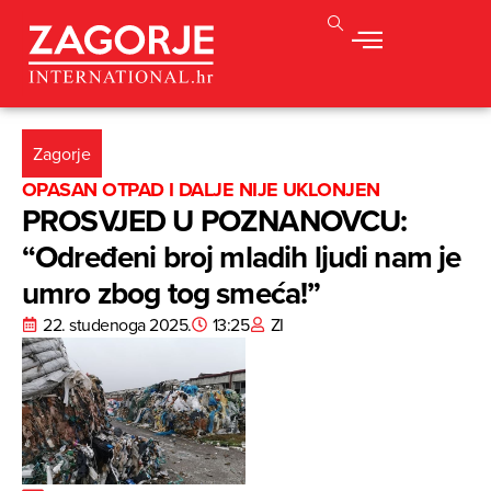
Zagorje
OPASAN OTPAD I DALJE NIJE UKLONJEN
PROSVJED U POZNANOVCU:
“Određeni broj mladih ljudi nam je
umro zbog tog smeća!”
22. studenoga 2025.
13:25
ZI