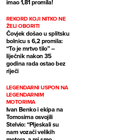
imao 1,81 promila!
REKORD KOJI NITKO NE
ŽELI OBORITI
Čovjek došao u splitsku
bolnicu s 6,2 promila:
“To je mrtvo tilo” –
liječnik nakon 35
godina rada ostao bez
riječi
LEGENDARNI USPON NA
LEGENDARNIM
MOTORIMA
Ivan Benko i ekipa na
Tomosima osvojili
Stelvio: “Pljeskali su
nam vozači velikih
motora, a mi smo