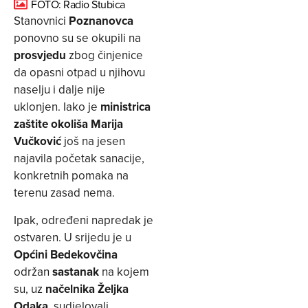
FOTO: Radio Stubica
Stanovnici
Poznanovca
ponovno su se okupili na
prosvjedu
zbog činjenice
da opasni otpad u njihovu
naselju i dalje nije
uklonjen. Iako je
ministrica
zaštite okoliša Marija
Vučković
još na jesen
najavila početak sanacije,
konkretnih pomaka na
terenu zasad nema.
Ipak, određeni napredak je
ostvaren. U srijedu je u
Općini Bedekovčina
održan
sastanak
na kojem
su, uz
načelnika Željka
Odaka
, sudjelovali