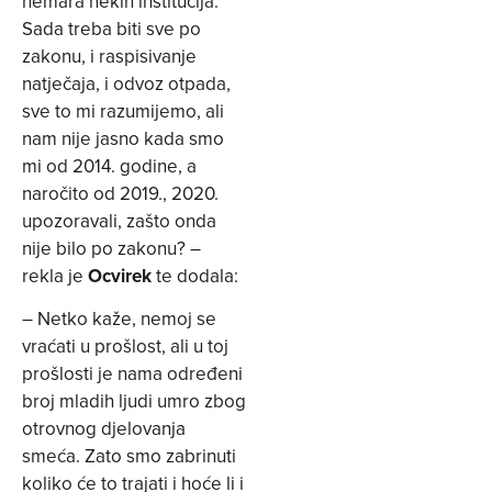
nemara nekih institucija.
Sada treba biti sve po
zakonu, i raspisivanje
natječaja, i odvoz otpada,
sve to mi razumijemo, ali
nam nije jasno kada smo
mi od 2014. godine, a
naročito od 2019., 2020.
upozoravali, zašto onda
nije bilo po zakonu? –
rekla je
Ocvirek
te dodala:
– Netko kaže, nemoj se
vraćati u prošlost, ali u toj
prošlosti je nama određeni
broj mladih ljudi umro zbog
otrovnog djelovanja
smeća. Zato smo zabrinuti
koliko će to trajati i hoće li i