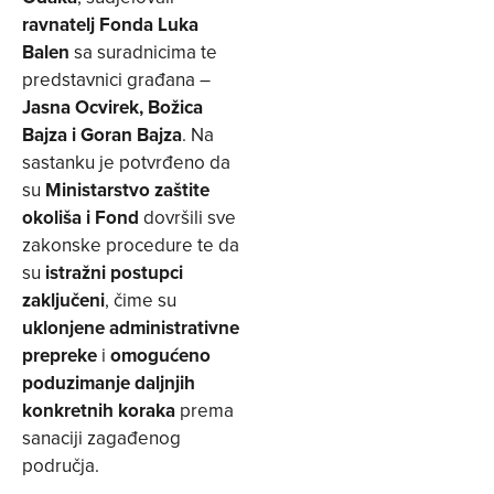
ravnatelj Fonda Luka
Balen
sa suradnicima te
predstavnici građana –
Jasna Ocvirek, Božica
Bajza i Goran Bajza
. Na
sastanku je potvrđeno da
su
Ministarstvo zaštite
okoliša i Fond
dovršili sve
zakonske procedure te da
su
istražni postupci
zaključeni
, čime su
uklonjene administrativne
prepreke
i
omogućeno
poduzimanje daljnjih
konkretnih koraka
prema
sanaciji zagađenog
područja.