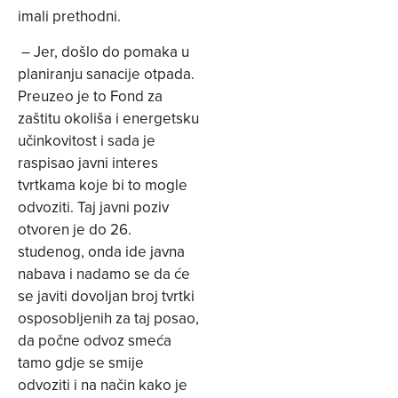
imali prethodni.
– Jer, došlo do pomaka u
planiranju sanacije otpada.
Preuzeo je to Fond za
zaštitu okoliša i energetsku
učinkovitost i sada je
raspisao javni interes
tvrtkama koje bi to mogle
odvoziti. Taj javni poziv
otvoren je do 26.
studenog, onda ide javna
nabava i nadamo se da će
se javiti dovoljan broj tvrtki
osposobljenih za taj posao,
da počne odvoz smeća
tamo gdje se smije
odvoziti i na način kako je