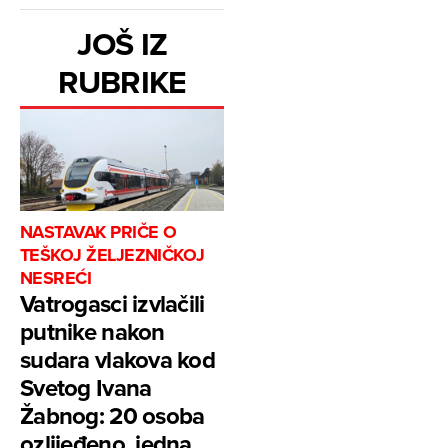
JOŠ IZ
RUBRIKE
NASTAVAK PRIČE O
TEŠKOJ ŽELJEZNIČKOJ
NESREĆI
Vatrogasci izvlačili
putnike nakon
sudara vlakova kod
Svetog Ivana
Žabnog: 20 osoba
ozlijeđeno, jedna