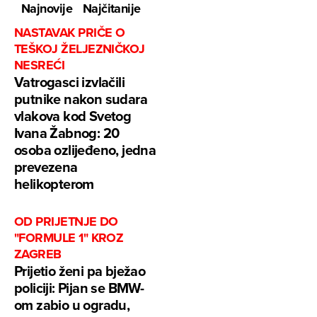
Najnovije
Najčitanije
NASTAVAK PRIČE O
TEŠKOJ ŽELJEZNIČKOJ
NESREĆI
Vatrogasci izvlačili
putnike nakon sudara
vlakova kod Svetog
Ivana Žabnog: 20
osoba ozlijeđeno, jedna
prevezena
helikopterom
OD PRIJETNJE DO
"FORMULE 1" KROZ
ZAGREB
Prijetio ženi pa bježao
policiji: Pijan se BMW-
om zabio u ogradu,