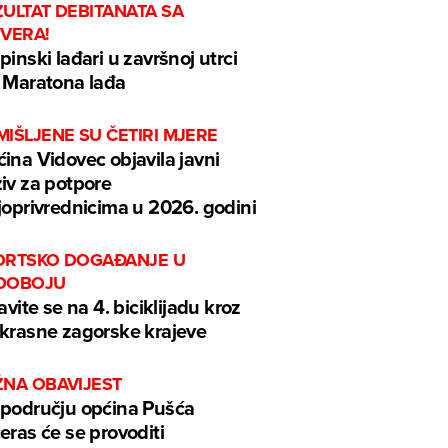
ULTAT DEBITANATA SA
EVERA!
pinski lađari u završnoj utrci
 Maratona lađa
IŠLJENE SU ČETIRI MJERE
ina Vidovec objavila javni
iv za potpore
joprivrednicima u 2026. godini
ORTSKO DOGAĐANJE U
DOBOJU
javite se na 4. biciklijadu kroz
krasne zagorske krajeve
ŽNA OBAVIJEST
području općina Pušća
eras će se provoditi