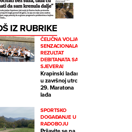
OŠ IZ RUBRIKE
ČELIČNA VOLJA I
SENZACIONALAN
REZULTAT
DEBITANATA SA
SJEVERA!
Krapinski lađari
u završnoj utrci
29. Maratona
lađa
SPORTSKO
DOGAĐANJE U
RADOBOJU
Prijavite se na