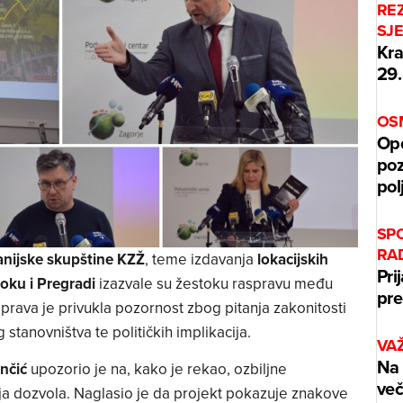
REZ
SJ
Kra
29.
OSM
Opć
poz
pol
SP
RA
nijske skupštine KZŽ
, teme izdavanja
lokacijskih
Pri
oku i Pregradi
izazvale su žestoku raspravu među
pre
prava je privukla pozornost zbog pitanja zakonitosti
 stanovništva te političkih implikacija.
VA
Na 
nčić
upozorio je na, kako je rekao, ozbiljne
več
ja dozvola. Naglasio je da projekt pokazuje znakove