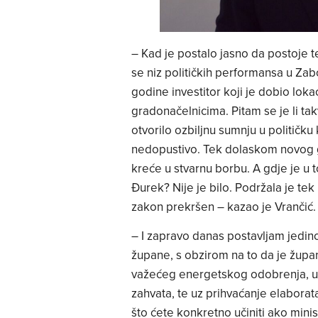
– Kad je postalo jasno da postoje t
se niz političkih performansa u Zabo
godine investitor koji je dobio lok
gradonačelnicima. Pitam se je li tak
otvorilo ozbiljnu sumnju u političku 
nedopustivo. Tek dolaskom novog 
kreće u stvarnu borbu. A gdje je u
Đurek? Nije je bilo. Podržala je tek
zakon prekršen – kazao je Vrančić.
– I zapravo danas postavljam jedino
župane, s obzirom na to da je župan
važećeg energetskog odobrenja, uz 
zahvata, te uz prihvaćanje elabora
što ćete konkretno učiniti ako min