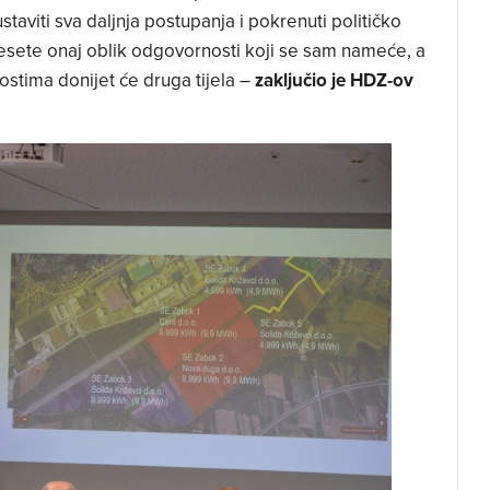
staviti sva daljnja postupanja i pokrenuti političko
esete onaj oblik odgovornosti koji se sam nameće, a
stima donijet će druga tijela –
zaključio je HDZ-ov