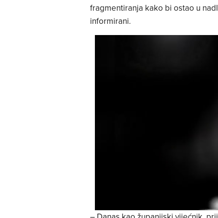
fragmentiranja kako bi ostao u nadl
informirani.
– Danas kao županijski vijećnik, pr