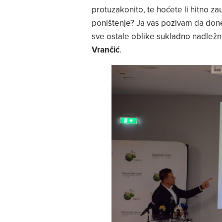
protuzakonito, te hoćete li hitno zau
poništenje? Ja vas pozivam da don
sve ostale oblike sukladno nadležno
Vrančić
.