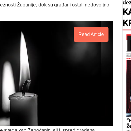
dez
ežnosti Županije, dok su građani ostali nedovoljno
K
K
Read Article
ije svega kao Zabočanin, ali i ispred građana