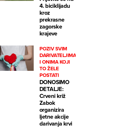
4. biciklijadu
kroz
prekrasne
zagorske
krajeve
POZIV SVIM
DARIVATELJIMA
I ONIMA KOJI
TO ŽELE
POSTATI
DONOSIMO
DETALJE:
Crveni križ
Zabok
organizira
ljetne akcije
darivanja krvi