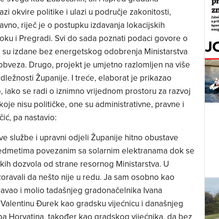
i okvire politike i ulazi u područje zakonitosti,
avno, riječ je o postupku izdavanja lokacijskih
oku i Pregradi. Svi do sada poznati podaci govore o
J
le su izdane bez energetskog odobrenja Ministarstva
obveza. Drugo, projekt je umjetno razlomljen na više
ležnosti Županije. I treće, elaborat je prikazao
 iako se radi o iznimno vrijednom prostoru za razvoj
oje nisu političke, one su administrativne, pravne i
čić, pa nastavio:
 službe i upravni odjeli Županije hitno obustave
redmetima povezanim sa solarnim elektranama dok se
jskih dozvola od strane resornog Ministarstva. U
ravali da nešto nije u redu. Ja sam osobno kao
avao i molio tadašnjeg gradonačelnika Ivana
Valentinu Đurek kao gradsku vijećnicu i današnjeg
a Horvatina, također kao gradskog vijećnika, da bez