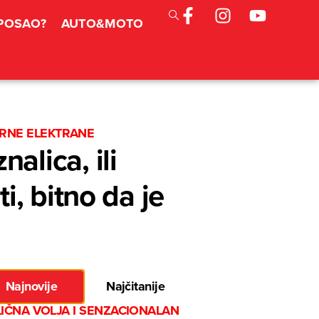
 POSAO?
AUTO&MOTO
ARNE ELEKTRANE
lica, ili
, bitno da je
Najnovije
Najčitanije
IČNA VOLJA I SENZACIONALAN