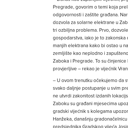
Pregrade, govorim o temi koja prelaz
odgovornosti i zaštite građana. Nar
dozvola za solarne elektrane u Zab
tri ozbiljna problema. Prvo, dozvo
gospodarstva, iako je to zakonska 
manjih elektrana kako bi ostao u nad
zemljište kao neplodno i zapušteno,
Zaboka i Pregrade. To su činjenice k
provjerljive – rekao je vijećnik Vran
– U ovom trenutku očekujemo da sve
svako daljnje postupanje u svim p
ne utvrdi zakonitost izdanih lokaci
Zaboku su građani mjesecima upozo
gradski vijećnik s kolegama upozor
Hanžeka, današnju gradonačelnicu 
predsjednika Gradskog vijeća Josip