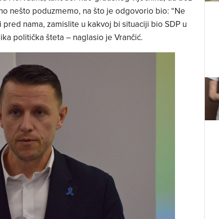
jedno nešto poduzmemo, na što je odgovorio bio: “Ne
i pred nama, zamislite u kakvoj bi situaciji bio SDP u
lika politička šteta – naglasio je Vrančić.