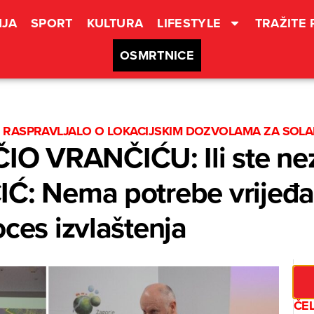
JA
SPORT
KULTURA
LIFESTYLE
TRAŽITE
OSMRTNICE
 RASPRAVLJALO O LOKACIJSKIM DOZVOLAMA ZA SOL
 VRANČIĆU: Ili ste nezna
Ć: Nema potrebe vrijeđati
oces izvlaštenja
ČEL