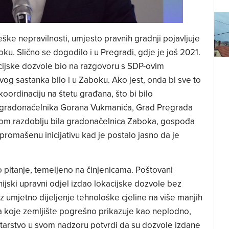
eške nepravilnosti, umjesto pravnih gradnji pojavljuje
ku. Slično se dogodilo i u Pregradi, gdje je još 2021.
acijske dozvole bio na razgovoru s SDP-ovim
vog sastanka bilo i u Zaboku. Ako jest, onda bi sve to
koordinaciju na štetu građana, što bi bilo
gradonačelnika Gorana Vukmanića, Grad Pregrada
 tom razdoblju bila gradonačelnica Zaboka, gospođa
 promašenu inicijativu kad je postalo jasno da je
 pitanje, temeljeno na činjenicama. Poštovani
ijski upravni odjel izdao lokacijske dozvole bez
umjetno dijeljenje tehnološke cjeline na više manjih
ta koje zemljište pogrešno prikazuje kao neplodno,
istarstvo u svom nadzoru potvrdi da su dozvole izdane