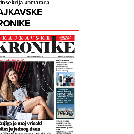
insekcija komaraca
AJKAVSKE
RONIKE