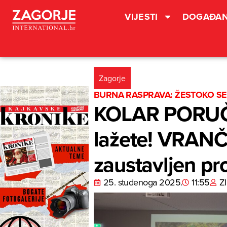
VIJESTI
DOGAĐAN
Zagorje
BURNA RASPRAVA: ŽESTOKO SE
KOLAR PORUČIO
lažete! VRANČI
zaustavljen pr
25. studenoga 2025.
11:55
ZI