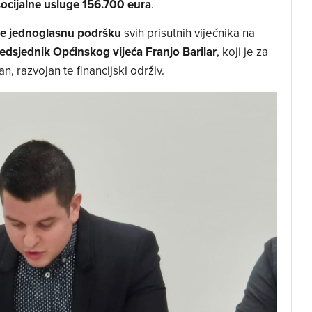
socijalne usluge 156.700 eura
.
je jednoglasnu podršku
svih prisutnih vijećnika na
edsjednik Općinskog vijeća Franjo Barilar
, koji je za
n, razvojan te financijski održiv.