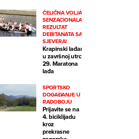
ČELIČNA VOLJA I
SENZACIONALAN
REZULTAT
DEBITANATA SA
SJEVERA!
Krapinski lađari
u završnoj utrci
29. Maratona
lađa
SPORTSKO
DOGAĐANJE U
RADOBOJU
Prijavite se na
4. biciklijadu
kroz
prekrasne
zagorske