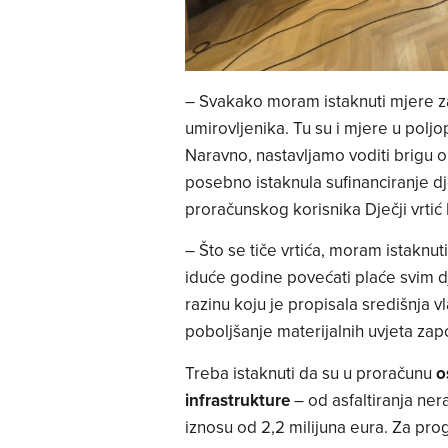
– Svakako moram istaknuti mjere z
umirovljenika. Tu su i mjere u polj
Naravno, nastavljamo voditi brigu o
posebno istaknula sufinanciranje dječ
proračunskog korisnika Dječji vrti
– Što se tiče vrtića, moram istaknu
iduće godine povećati plaće svim d
razinu koju je propisala središnja vl
poboljšanje materijalnih uvjeta zap
Treba istaknuti da su u proračunu
o
infrastrukture
– od asfaltiranja ner
iznosu od 2,2 milijuna eura. Za pr