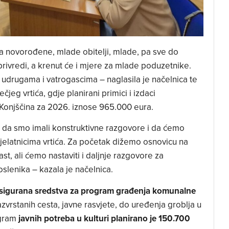
a novorođene, mlade obitelji, mlade, pa sve do
oprivredi, a krenut će i mjere za mlade poduzetnike.
 udrugama i vatrogascima – naglasila je načelnica te
jeg vrtića, gdje planirani primici i izdaci
ć Konjščina za 2026. iznose 965.000 eura.
ti da smo imali konstruktivne razgovore i da ćemo
jelatnicima vrtića. Za početak dižemo osnovicu na
ast, ali ćemo nastaviti i daljnje razgovore za
oslenika – kazala je načelnica.
sigurana sredstva za program građenja komunalne
azvrstanih cesta, javne rasvjete, do uređenja groblja u
ogram
javnih potreba u kulturi planirano je 150.700