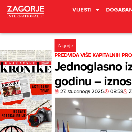
VIJESTI
DOGAĐAN
Zagorje
PREDVIĐA VIŠE KAPITALNIH PR
Jednoglasno i
godinu – iznosi
27. studenoga 2025.
08:58
Z