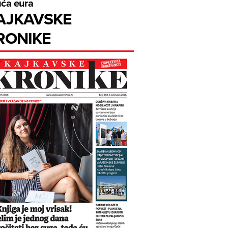
uća eura
AJKAVSKE
RONIKE