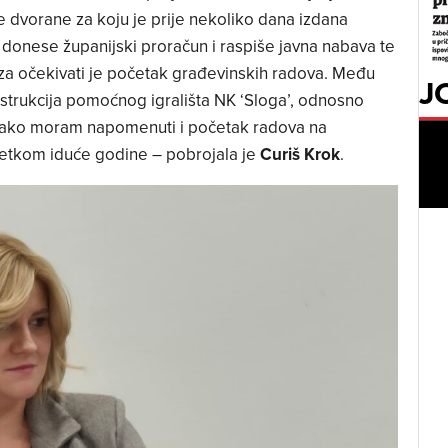
e dvorane za koju je prije nekoliko dana izdana
donese županijski proračun i raspiše javna nabava te
za očekivati je početak građevinskih radova. Među
J
nstrukcija pomoćnog igrališta NK ‘Sloga’, odnosno
akako moram napomenuti i početak radova na
četkom iduće godine – pobrojala je
Curiš Krok
.