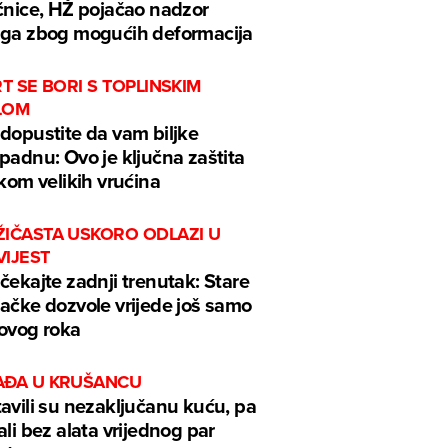
čnice, HŽ pojačao nadzor
ga zbog mogućih deformacija
RT SE BORI S TOPLINSKIM
LOM
dopustite da vam biljke
padnu: Ovo je ključna zaštita
ekom velikih vrućina
ŽIČASTA USKORO ODLAZI U
VIJEST
čekajte zadnji trenutak: Stare
ačke dozvole vrijede još samo
ovog roka
AĐA U KRUŠANCU
avili su nezaključanu kuću, pa
ali bez alata vrijednog par