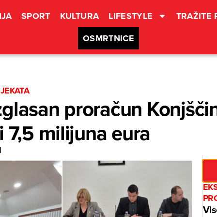
JA
SPORT
KULTURA
LIFESTYLE
TRAŽITE
OSMRTNICE
OJEKATA
zglasan proračun Konjšči
 7,5 milijuna eura
I
EK
PR
Vis