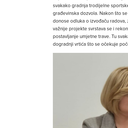
svakako gradnja trodijelne sportsk
građevinska dozvola. Nakon što se 
donose odluka o izvođaču radova, 
važnije projekte svrstava se i reko
postavljanje umjetne trave. Tu sv
dogradnji vrtića što se očekuje po