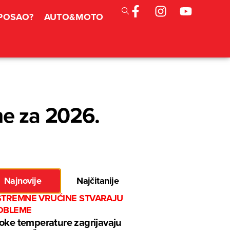
 POSAO?
AUTO&MOTO
ne za 2026.
Najnovije
Najčitanije
STREMNE VRUĆINE STVARAJU
OBLEME
oke temperature zagrijavaju