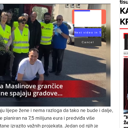
tis
K
Read Article
K
Next video in 3
Cancel
u lijepe žene i nema razloga da tako ne bude i dalje,
 planiran na 7,5 milijuna eura i predviđa više
tane izrazito važnih projekata. Jedan od njih je