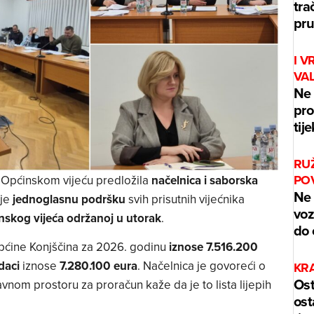
tra
pru
I V
VA
Ne 
pro
tij
RU
PO
 Općinskom vijeću predložila
načelnica i saborska
Ne 
je
jednoglasnu podršku
svih prisutnih vijećnika
voz
inskog vijeća održanoj u utorak
.
do 
ćine Konjščina za 2026. godinu
iznose 7.516.200
daci
iznose
7.280.100 eura
. Načelnica je govoreći o
KR
Ost
vnom prostoru za proračun kaže da je to lista lijepih
ost