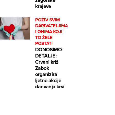
krajeve
POZIV SVIM
DARIVATELJIMA
I ONIMA KOJI
TO ŽELE
POSTATI
DONOSIMO
DETALJE:
Crveni križ
Zabok
organizira
ljetne akcije
darivanja krvi