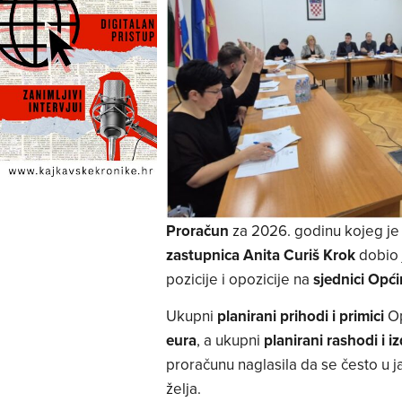
Proračun
za 2026. godinu kojeg je
zastupnica Anita Curiš Krok
dobio 
pozicije i opozicije na
sjednici Opć
Ukupni
planirani prihodi i primici
Op
eura
, a ukupni
planirani rashodi i iz
proračunu naglasila da se često u ja
želja.