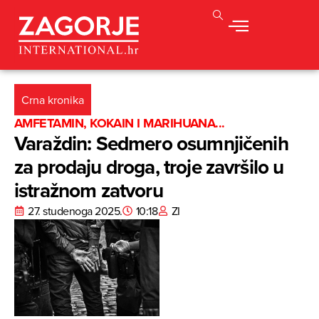
Crna kronika
AMFETAMIN, KOKAIN I MARIHUANA...
Varaždin: Sedmero osumnjičenih
za prodaju droga, troje završilo u
istražnom zatvoru
27. studenoga 2025.
10:18
ZI