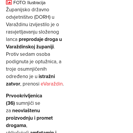
FOTO: Ilustracija
Županijsko državno
odvjetništvo (DORH) u
Varaždinu izvijestilo je o
rasvjetljavanju složenog
lanca
preprodaje droga u
Varaždinskoj županiji
.
Protiv sedam osoba
podignuta je optužnica, a
troje osumnjičenih
određeno je u
istražni
zatvor
, prenosi
eVaraždin
.
Prvookrivljenica
(36)
sumnjiči se
za
neovlaštenu
proizvodnju i promet
drogama
,
uključujući
amfetamin i