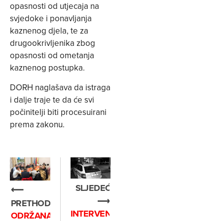
opasnosti od utjecaja na
svjedoke i ponavljanja
kaznenog djela, te za
drugookrivljenika zbog
opasnosti od ometanja
kaznenog postupka.
DORH naglašava da istraga
i dalje traje te da će svi
počinitelji biti procesuirani
prema zakonu.
SLJEDEĆE
⟵
⟶
PRETHODNO
INTERVENIRALA
ODRŽANA