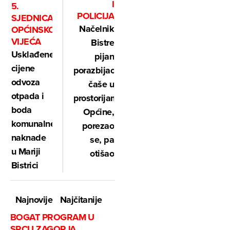
I
5.
POLICIJA
SJEDNICA
Načelnik
OPĆINSKOG
VIJEĆA
Bistre
Usklađene
pijan
cijene
porazbijao
odvoza
čaše u
otpada i
prostorijama
boda
Općine,
komunalne
porezao
naknade
se, pa
u Mariji
otišao
Bistrici
Najnovije
Najčitanije
BOGAT PROGRAM U
SRCU ZAGORJA