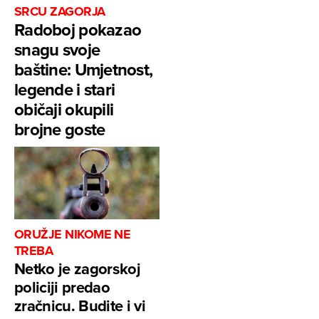
SRCU ZAGORJA
Radoboj pokazao
snagu svoje
baštine: Umjetnost,
legende i stari
običaji okupili
brojne goste
ORUŽJE NIKOME NE
TREBA
Netko je zagorskoj
policiji predao
zračnicu. Budite i vi