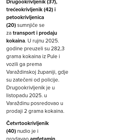
Drugookrivljenik (37),
trećeokrivljenik (42) i
petookrivljenica
(20)
sumnjiče se
za
transport i prodaju
kokaina
. U rujnu 2025.
godine preuzeli su 282,3
grama kokaina iz Pule i
vozili ga prema
Varaždinskoj županiji, gdje
su zatečeni od policije.
Drugookrivljenik je u
listopadu 2025. u
Varaždinu posredovao u
prodaji 2 grama kokaina.
Četvrtookrivljenik
(40)
nudio je i
prodavao
amfetamin,