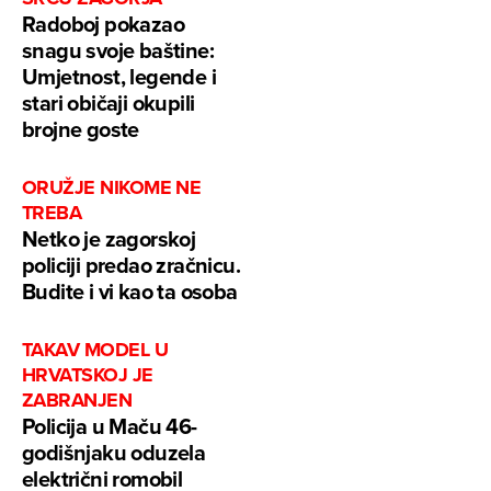
Radoboj pokazao
snagu svoje baštine:
Umjetnost, legende i
stari običaji okupili
brojne goste
ORUŽJE NIKOME NE
TREBA
Netko je zagorskoj
policiji predao zračnicu.
Budite i vi kao ta osoba
TAKAV MODEL U
HRVATSKOJ JE
ZABRANJEN
Policija u Maču 46-
godišnjaku oduzela
električni romobil