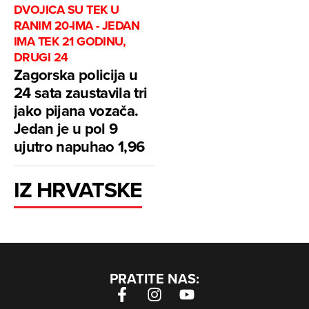
DVOJICA SU TEK U
RANIM 20-IMA - JEDAN
IMA TEK 21 GODINU,
DRUGI 24
Zagorska policija u
24 sata zaustavila tri
jako pijana vozača.
Jedan je u pol 9
ujutro napuhao 1,96
IZ HRVATSKE
PRATITE NAS: