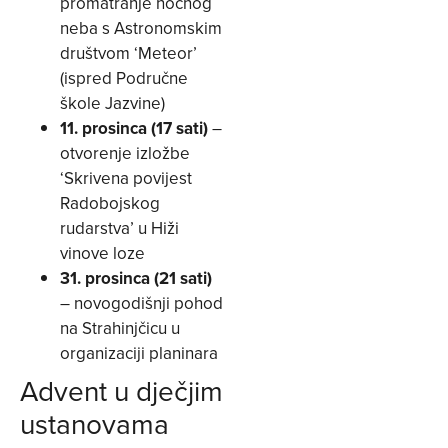
promatranje noćnog
neba s Astronomskim
društvom ‘Meteor’
(ispred Područne
škole Jazvine)
11. prosinca (17 sati)
–
otvorenje izložbe
‘Skrivena povijest
Radobojskog
rudarstva’ u Hiži
vinove loze
31. prosinca (21 sati)
– novogodišnji pohod
na Strahinjčicu u
organizaciji planinara
Advent u dječjim
ustanovama