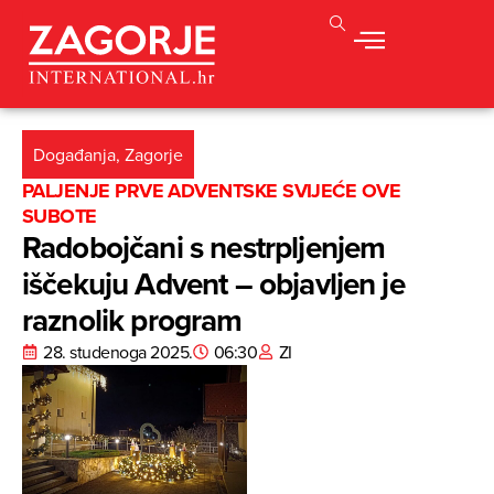
Događanja
,
Zagorje
PALJENJE PRVE ADVENTSKE SVIJEĆE OVE
SUBOTE
Radobojčani s nestrpljenjem
iščekuju Advent – objavljen je
raznolik program
28. studenoga 2025.
06:30
ZI