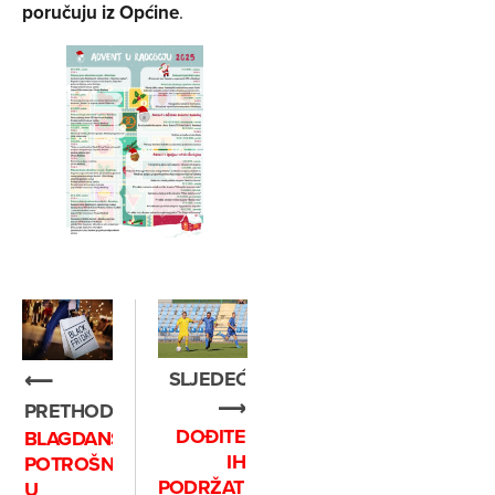
poručuju iz Općine
.
SLJEDEĆE
⟵
⟶
PRETHODNO
DOĐITE
BLAGDANSKA
IH
POTROŠNJA
PODRŽATI
U