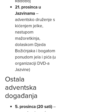
Radoboj
21. prosinca u
Jazvinama
–
adventsko druženje s
kićenjem jelke,
nastupom
mažoretkinja,
dolaskom Djeda
Božićnjaka i bogatom
ponudom jela i pića (u
organizaciji DVD-a
Jazvine)
Ostala
adventska
događanja
5. prosinca (20 sati)
–