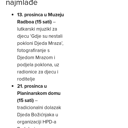
najmlađe
13. prosinca u Muzeju
Radboa (15 sati)
–
lutkarski mjuzikl za
djecu ‘Gdje su nestali
pokloni Djeda Mraza’,
fotografiranje s
Djedom Mrazom i
podjela poklona, uz
radionice za djecu i
roditelje
21. prosinca u
Planinarskom domu
(15 sati)
–
tradicionalni dolazak
Djeda Božićnjaka u
organizaciji HPD-a