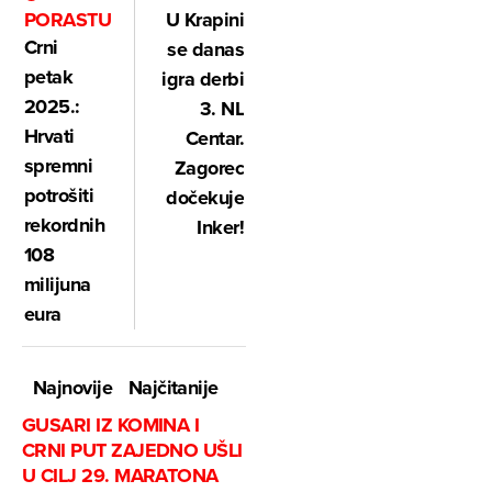
PORASTU
U Krapini
Crni
se danas
petak
igra derbi
2025.:
3. NL
Hrvati
Centar.
spremni
Zagorec
potrošiti
dočekuje
rekordnih
Inker!
108
milijuna
eura
Najnovije
Najčitanije
GUSARI IZ KOMINA I
CRNI PUT ZAJEDNO UŠLI
U CILJ 29. MARATONA