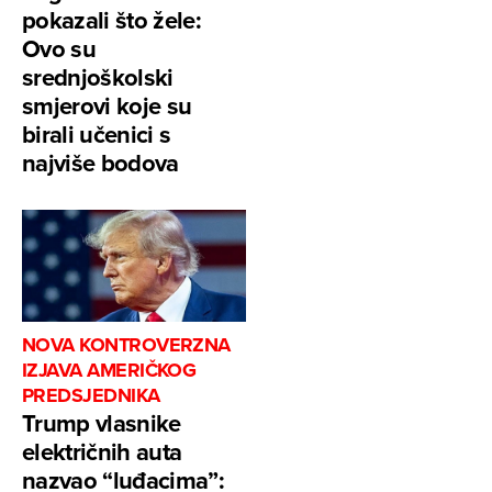
pokazali što žele:
Ovo su
srednjoškolski
smjerovi koje su
birali učenici s
najviše bodova
NOVA KONTROVERZNA
IZJAVA AMERIČKOG
PREDSJEDNIKA
Trump vlasnike
električnih auta
nazvao “luđacima”: