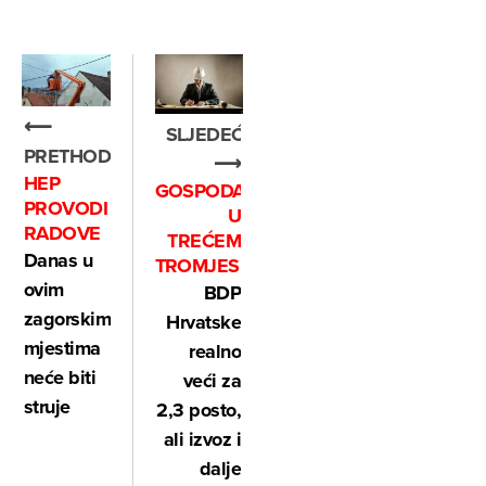
⟵
SLJEDEĆE
PRETHODNO
⟶
HEP
GOSPODARSTVO
PROVODI
U
RADOVE
TREĆEM
Danas u
TROMJESEČJU
ovim
BDP
zagorskim
Hrvatske
mjestima
realno
neće biti
veći za
struje
2,3 posto,
ali izvoz i
dalje