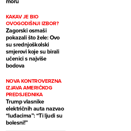
moru
KAKAV JE BIO
OVOGODIŠNJI IZBOR?
Zagorski osmaši
pokazali što žele: Ovo
su srednjoškolski
smjerovi koje su birali
učenici s najviše
bodova
NOVA KONTROVERZNA
IZJAVA AMERIČKOG
PREDSJEDNIKA
Trump vlasnike
električnih auta nazvao
“luđacima”: “Ti ljudi su
bolesni!”