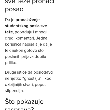
sve teže pronaći
posao
Da je
pronalaženje
studentskog posla sve
teže
, potvrđuju i mnogi
drugi komentari. Jedna
korisnica napisala je da je
tek nakon gotovo sto
poslanih prijava dobila
priliku.
Druga ističe da poslodavci
nerijetko “ghostaju” i kod
ozbiljnijih stvari, poput
stipendija.
Što pokazuje
rasprava?