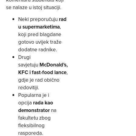
se nalaze u istoj situaciji.
Neki preporučuju
rad
u supermarketima
,
koji pred blagdane
gotovo uvijek traže
dodatne radnike.
Drugi
savjetuju
McDonald’s,
KFC i fast-food lance
,
gdje je rad obično
redovitiji.
Popularna je i
opcija
rada kao
demonstrator
na
fakultetu zbog
fleksibilnog
rasporeda.