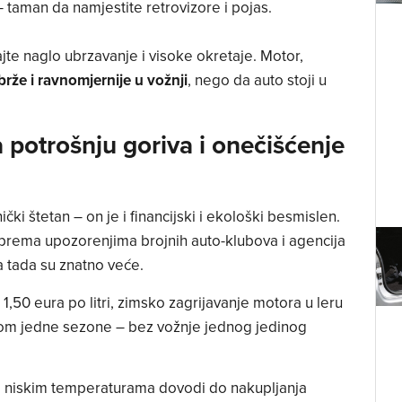
 taman da namjestite retrovizore i pojas.
jte naglo ubrzavanje i visoke okretaje. Motor,
brže i ravnomjernije u vožnji
, nego da auto stoji u
potrošnju goriva i onečišćenje
čki štetan – on je i financijski i ekološki besmislen.
a prema upozorenjima brojnih auto-klubova i agencija
a tada su znatno veće.
1,50 eura po litri, zimsko zagrijavanje motora u leru
ekom jedne sezone – bez vožnje jednog jedinog
i niskim temperaturama dovodi do nakupljanja