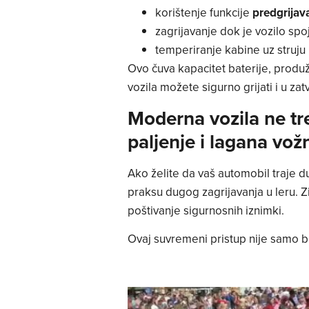
korištenje funkcije
predgrijav
zagrijavanje dok je vozilo sp
temperiranje kabine uz struju 
Ovo čuva kapacitet baterije, produžu
vozila možete sigurno grijati i u zat
Moderna vozila ne tre
paljenje i lagana vožn
Ako želite da vaš automobil traje du
praksu dugog zagrijavanja u leru. Zi
poštivanje sigurnosnih iznimki.
Ovaj suvremeni pristup nije samo bo