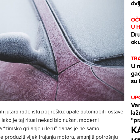
dvi
OČ
U 
Dru
oku
TR
U n
gađ
su 
UP
Var
h jutara rade istu pogrešku: upale automobil i ostave
laž
“p
Iako je taj ritual nekad bio nužan, moderni
K
 a “zimsko grijanje u leru” danas je ne samo
 produžiti vijek trajanja motora, smanjiti potrošnju