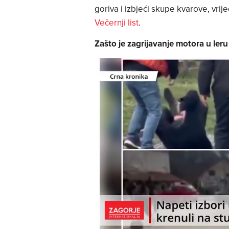
goriva i izbjeći skupe kvarove, vri
Večernji list
.
Zašto je zagrijavanje motora u le