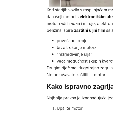
Kod starijih vozila s rasplinjačem 
današnji motori s
elektroničkim ub
motor radi hladan i miruje, elektro
benzina ispire
zaštitni uljni film
sa s
povećano trenje
brže trošenje motora
“razrjeđivanje ulja”
veća mogućnost skupih kvaro
Drugim riječima, dugotrajno zagrij
što pokušavate zaštititi – motor.
Kako ispravno zagrija
Najbolja praksa je iznenađujuće je
Upalite motor.