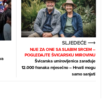
SLJEDEĆE ⟶
NIJE ZA ONE SA SLABIM SRCEM –
POGLEDAJTE ŠVICARSKU MIROVINU
va
Švicarska umirovljenica zarađuje
12.000 franaka mjesečno – Hrvati mogu
samo sanjati