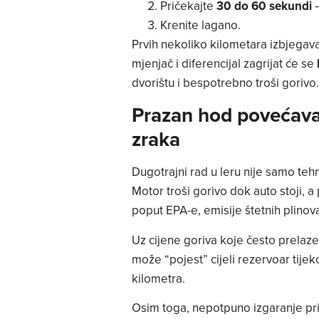
Pričekajte
30 do 60 sekundi
–
Krenite lagano.
Prvih nekoliko kilometara izbjegava
mjenjač i diferencijal zagrijat će se
dvorištu i bespotrebno troši gorivo.
Prazan hod povećava 
zraka
Dugotrajni rad u leru nije samo tehni
Motor troši gorivo dok auto stoji, 
poput EPA-e, emisije štetnih plinov
Uz cijene goriva koje često prelaze 
može “pojest” cijeli rezervoar tij
kilometra.
Osim toga, nepotpuno izgaranje pr