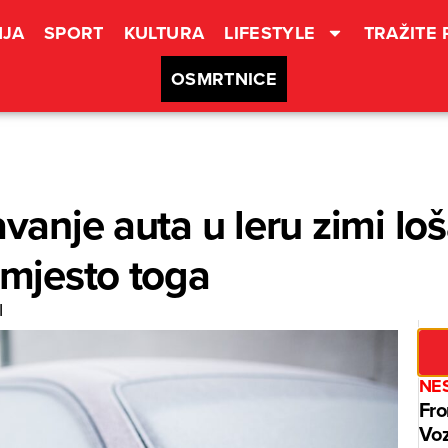
JA
SPORT
KULTURA
LIFESTYLE
TRAŽITE
OSMRTNICE
avanje auta u leru zimi loš
umjesto toga
I
NE
Fro
Voz