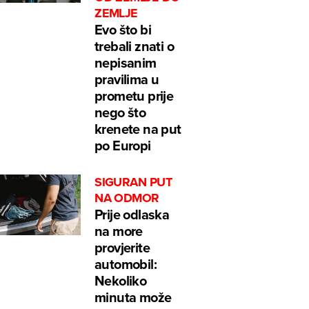
ZEMLJE
Evo što bi
trebali znati o
nepisanim
pravilima u
prometu prije
nego što
krenete na put
po Europi
SIGURAN PUT
NA ODMOR
Prije odlaska
na more
provjerite
automobil:
Nekoliko
minuta može