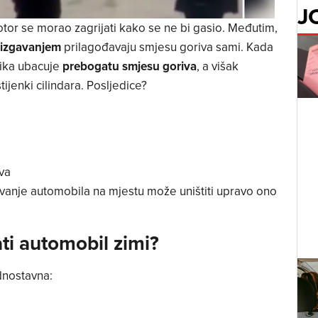
J
motor se morao zagrijati kako se ne bi gasio. Međutim,
rizgavanjem
prilagođavaju smjesu goriva sami. Kada
nika ubacuje
prebogatu smjesu goriva
, a višak
tijenki cilindara. Posljedice?
va
avanje automobila na mjestu može uništiti upravo ono
ti automobil zimi?
dnostavna: