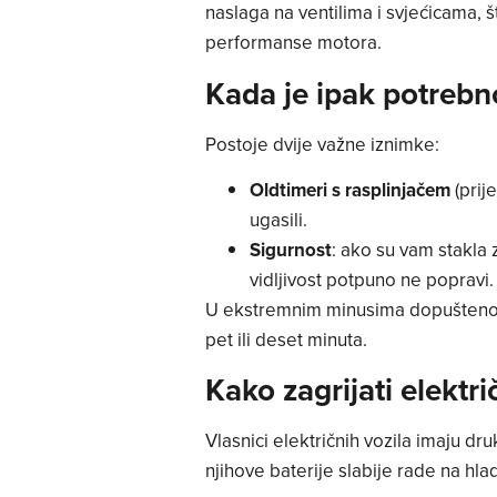
naslaga na ventilima i svjećicama,
performanse motora.
Kada je ipak potrebn
Postoje dvije važne iznimke:
Oldtimeri s rasplinjačem
(prij
ugasili.
Sigurnost
: ako su vam stakla 
vidljivost potpuno ne popravi.
U ekstremnim minusima dopušteno je
pet ili deset minuta.
Kako zagrijati elektr
Vlasnici električnih vozila imaju dru
njihove baterije slabije rade na hl