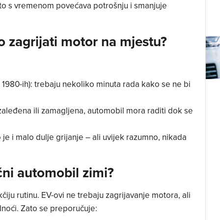
 što s vremenom povećava potrošnju i smanjuje
o zagrijati motor na mjestu?
e 1980-ih): trebaju nekoliko minuta rada kako se ne bi
zaleđena ili zamagljena, automobil mora raditi dok se
 i malo dulje grijanje – ali uvijek razumno, nikada
ični automobil zimi?
kčiju rutinu. EV-ovi ne trebaju zagrijavanje motora, ali
adnoći. Zato se preporučuje: