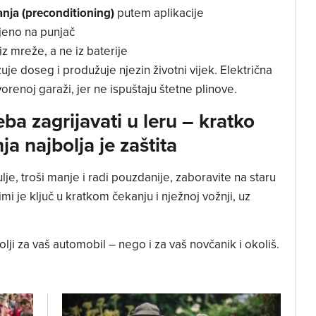
anja (preconditioning)
putem aplikacije
ojeno na punjač
iz mreže, a ne iz baterije
je doseg i produžuje njezin životni vijek. Električna
vorenoj garaži, jer ne ispuštaju štetne plinove.
ba zagrijavati u leru – kratko
ja najbolja je zaštita
lje, troši manje i radi pouzdanije, zaboravite na staru
mi je ključ u kratkom čekanju i nježnoj vožnji, uz
lji za vaš automobil – nego i za vaš novčanik i okoliš.