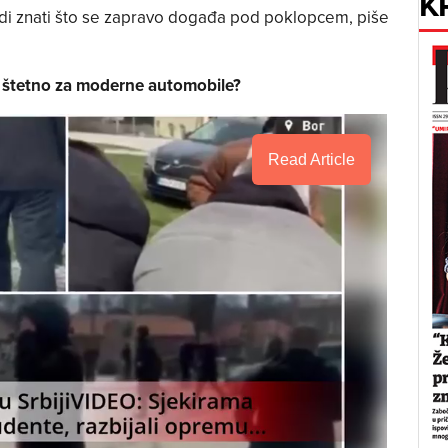
K
jedi znati što se zapravo događa pod poklopcem, piše
ru štetno za moderne automobile?
Read Article