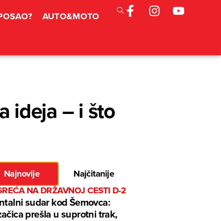
 POSAO?
AUTO&MOTO
a ideja – i što
Najnovije
Najčitanije
SREĆA NA DRŽAVNOJ CESTI D-2
ntalni sudar kod Šemovca:
ačica prešla u suprotni trak,