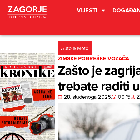
VIJESTI
DOGAĐAN
Auto & Moto
ZIMSKE POGREŠKE VOZAČA
Zašto je zagrij
trebate raditi 
28. studenoga 2025.
06:15
Z