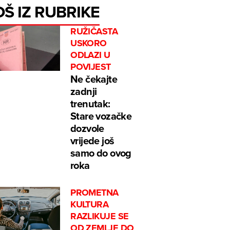
OŠ IZ RUBRIKE
RUŽIČASTA
USKORO
ODLAZI U
POVIJEST
Ne čekajte
zadnji
trenutak:
Stare vozačke
dozvole
vrijede još
samo do ovog
roka
PROMETNA
KULTURA
RAZLIKUJE SE
OD ZEMLJE DO