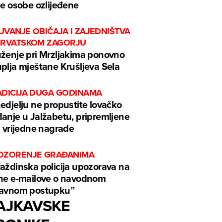
je osobe ozlijeđene
UVANJE OBIČAJA I ZAJEDNIŠTVA
HRVATSKOM ZAGORJU
ženje pri Mrzljakima ponovno
plja mještane Krušljeva Sela
ADICIJA DUGA GODINAMA
edjelju ne propustite lovačko
anje u Jalžabetu, pripremljene
i vrijedne nagrade
OZORENJE GRAĐANIMA
aždinska policija upozorava na
ne e-mailove o navodnom
ravnom postupku”
AJKAVSKE