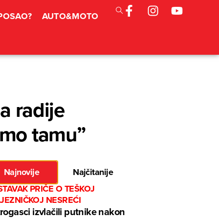
 POSAO?
AUTO&MOTO
a radije
jemo tamu”
Najnovije
Najčitanije
TAVAK PRIČE O TEŠKOJ
LJEZNIČKOJ NESREĆI
rogasci izvlačili putnike nakon