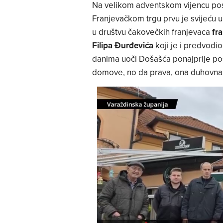
Na velikom adventskom vijencu pos
Franjevačkom trgu prvu je svijeću u
u društvu čakovečkih franjevaca
fra
Filipa Đurđevića
koji je i predvodi
danima uoči Došašća ponajprije po
domove, no da prava, ona duhovna 