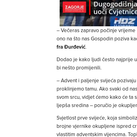
– Večeras zapravo počinje vrijeme 
ono na što nas Gospodin poziva ka
fra Đurđević
.
Dodao je kako ljudi često najprije 
bi nešto promijenili.
– Advent i paljenje svijeća pozivaj
proklinjemo tamu. Ako svaki od nas
svom srcu, vidjet ćemo kako će ta svj
ljepša sredina – poručio je okuplje
Svjetlost prve svijeće, koja simbol
brojne vjernike okupljene ispred crk
vlastitim adventskim vijencima. Topl