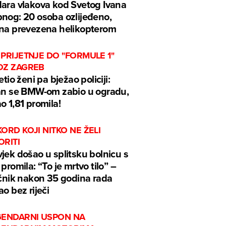
ara vlakova kod Svetog Ivana
nog: 20 osoba ozlijeđeno,
na prevezena helikopterom
PRIJETNJE DO "FORMULE 1"
OZ ZAGREB
jetio ženi pa bježao policiji:
an se BMW-om zabio u ogradu,
o 1,81 promila!
ORD KOJI NITKO NE ŽELI
ORITI
jek došao u splitsku bolnicu s
 promila: “To je mrtvo tilo” –
ečnik nakon 35 godina rada
ao bez riječi
GENDARNI USPON NA