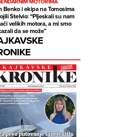
GENDARNIM MOTORIMA
n Benko i ekipa na Tomosima
ojili Stelvio: “Pljeskali su nam
ači velikih motora, a mi smo
azali da se može”
AJKAVSKE
RONIKE