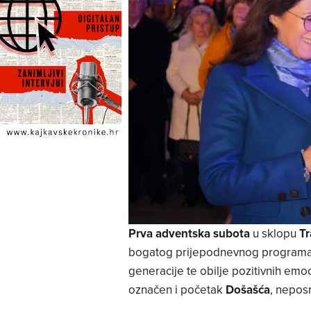
Prva adventska subota
u sklopu
Tr
bogatog prijepodnevnog programa ko
generacije te obilje pozitivnih emo
označen i početak
Došašća
, nepos