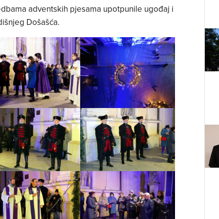
edbama adventskih pjesama upotpunile ugođaj i
išnjeg Došašća.