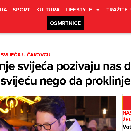
JA
SPORT
KULTURA
LIFESTYLE
TRAŽITE
OSMRTNICE
 SVIJEĆA U ČAKOVCU
nje svijeća pozivaju nas d
 svijeću nego da proklin
I
NAS
ŽE
Vat