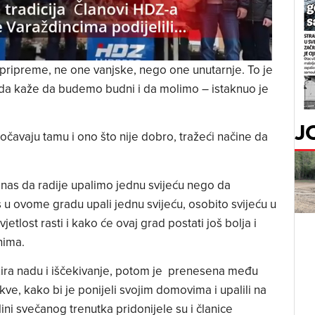
pripreme, ne one vanjske, nego one unutarnje. To je
da kaže da budemo budni i da molimo – istaknuo je
J
uočavaju tamu i ono što nije dobro, tražeći načine da
u nas da radije upalimo jednu svijeću nego da
 u ovome gradu upali jednu svijeću, osobito svijeću u
etlost rasti i kako će ovaj grad postati još bolja i
nima.
izira nadu i iščekivanje, potom je prenesena među
ve, kako bi je ponijeli svojim domovima i upalili na
ini svečanog trenutka pridonijele su i članice