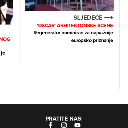
SLJEDEĆE ⟶
'OSCAR' ARHITEKTONSKE SCENE
Regenerator nominiran za najvažnije
ĆNOG
europsko priznanje
 je
PRATITE NAS: