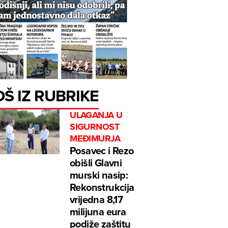
OŠ IZ RUBRIKE
ULAGANJA U
SIGURNOST
MEĐIMURJA
Posavec i Rezo
obišli Glavni
murski nasip:
Rekonstrukcija
vrijedna 8,17
milijuna eura
podiže zaštitu