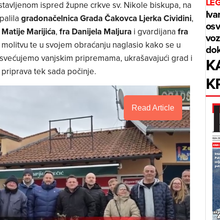
LE
tavljenom ispred župne crkve sv. Nikole biskupa, na
Iva
palila
gradonačelnica Grada Čakovca
Ljerka Cividini
,
osv
 Matije Marijića
,
fra Danijela Maljura
i gvardijana
fra
voz
o molitvu te u svojem obraćanju naglasio kako se u
dok
svećujemo vanjskim pripremama, ukrašavajući grad i
K
priprava tek sada počinje.
K
Read Article