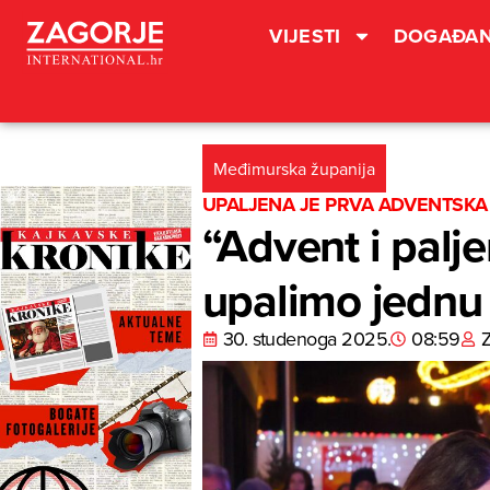
VIJESTI
DOGAĐAN
Međimurska županija
UPALJENA JE PRVA ADVENTSKA
“Advent i palje
upalimo jednu
30. studenoga 2025.
08:59
Z