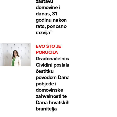
zastavu
domovine i
danas, 31
godinu nakon
rata, ponosno
razvija”
EVO ŠTO JE
PORUČILA
Gradonačelnica
Cividini poslala
čestitku
povodom Dana
pobjede i
domovinske
zahvalnosti te
Dana hrvatskih
branitelja