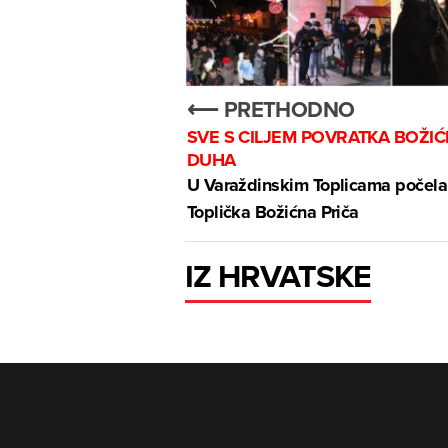
⟵ PRETHODNO
SVE S CILJEM POVRATKA BOŽI
DUHA
U Varaždinskim Toplicama počela
Toplička Božićna Priča
IZ HRVATSKE