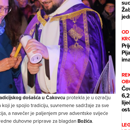
sud
Žab
jed
OD 
KR
Pri
Pij
ima
REK
OB
Čov
6,2
adicijskog došašća u Čakovcu
protekla je u ozračju
lij
ji je spojio tradiciju, suvremene sadržaje za sve
ost
cija, a navečer je paljenjem prve adventske svijeće
redne duhovne priprave za blagdan
Božića
.
LE