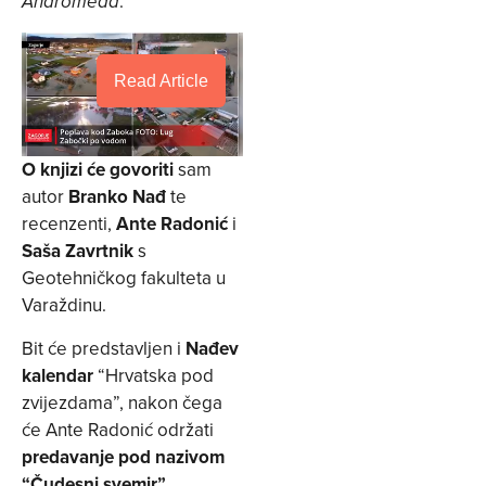
.
Andromeda
Read Article
O knjizi će govoriti
sam
autor
Branko Nađ
te
recenzenti,
Ante Radonić
i
Saša Zavrtnik
s
Geotehničkog fakulteta u
Varaždinu.
Bit će predstavljen i
Nađev
kalendar
“Hrvatska pod
zvijezdama”, nakon čega
će Ante Radonić održati
predavanje pod nazivom
“Čudesni svemir”
.