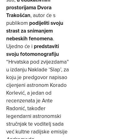
prostorijama Dvora
Trakošćan
, autor će s
publikom
podijeliti svoju
strast za snimanjem
nebeskih fenomena
.
Ujedno će i
predstaviti
svoju fotomonografiju
“Hrvatska pod zvijezdama”
u izdanju Naklade ‘Slap’, za
koju je predgovor napisao
cijenjeni astronom Korado
Korlević, a jedan od
recenzenata je Ante
Radonić, također
legendarni astronomski
stručnjak te voditelj sada
već kultne radijske emisije