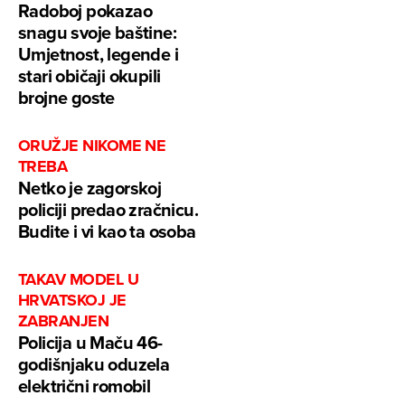
Radoboj pokazao
snagu svoje baštine:
Umjetnost, legende i
stari običaji okupili
brojne goste
ORUŽJE NIKOME NE
TREBA
Netko je zagorskoj
policiji predao zračnicu.
Budite i vi kao ta osoba
TAKAV MODEL U
HRVATSKOJ JE
ZABRANJEN
Policija u Maču 46-
godišnjaku oduzela
električni romobil