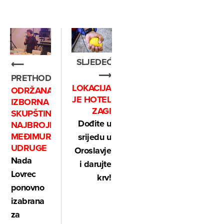
SLJEDEĆE
⟵
⟶
PRETHODNO
LOKACIJA
ODRŽANA
JE HOTEL
IZBORNA
ZAGI
SKUPŠTINA
Dođite u
NAJBROJNIJE
MEĐIMURSKE
srijedu u
UDRUGE
Oroslavje
Nada
i darujte
Lovrec
krv!
ponovno
izabrana
za