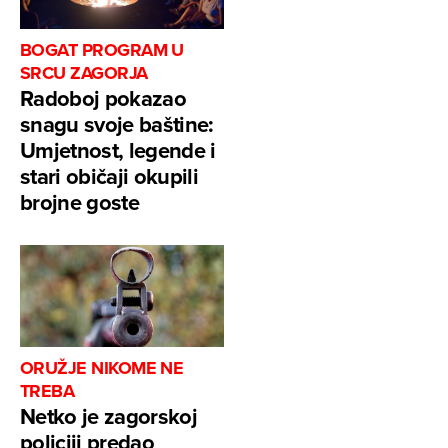
BOGAT PROGRAM U
SRCU ZAGORJA
Radoboj pokazao
snagu svoje baštine:
Umjetnost, legende i
stari običaji okupili
brojne goste
ORUŽJE NIKOME NE
TREBA
Netko je zagorskoj
policiji predao