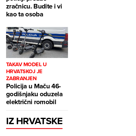
zračnicu. Budite i vi
kao ta osoba
TAKAV MODEL U
HRVATSKOJ JE
ZABRANJEN
Policija u Maču 46-
godišnjaku oduzela
električni romobil
IZ HRVATSKE