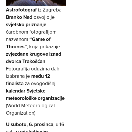
Astrofotograf
iz Zagreba
Branko Nađ
osvojio je
svjetsko priznanje
čarobnom fotografijom
nazvanom
“Game of
Thrones”
, koja prikazuje
zvjezdane krugove iznad
dvorca Trakošćan
.
Fotografija oduzima dah i
izabrana je
među 12
finalista
za ovogodišnji
kalendar Svjetske
meteorološke organizacije
(World Meteorological
Organization).
U subotu, 6. prosinca
, u 16
sati,
u edukativnim