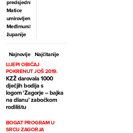
predsjednicu
Matice
umirovljenika
Međimurske
županije
Najnovije
Najčitanije
LIJEPI OBIČAJ
POKRENUT JOŠ 2019.
KZŽ darovala 1000
dječjih bodija s
logom ‘Zagorje – bajka
na dlanu’ zabočkom
rodilištu
BOGAT PROGRAM U
SRCU ZAGORJA