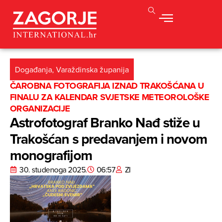
Događanja
,
Varaždinska županija
ČAROBNA FOTOGRAFIJA IZNAD TRAKOŠĆANA U
FINALU ZA KALENDAR SVJETSKE METEOROLOŠKE
ORGANIZACIJE
Astrofotograf Branko Nađ stiže u
Trakošćan s predavanjem i novom
monografijom
30. studenoga 2025.
06:57
ZI