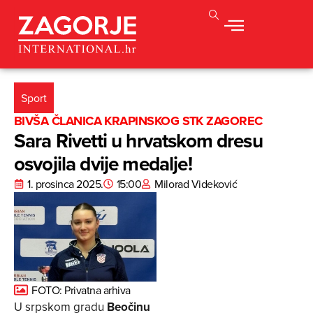
Sport
BIVŠA ČLANICA KRAPINSKOG STK ZAGOREC
Sara Rivetti u hrvatskom dresu
osvojila dvije medalje!
1. prosinca 2025.
15:00
Milorad Videković
FOTO: Privatna arhiva
U srpskom gradu
Beočinu