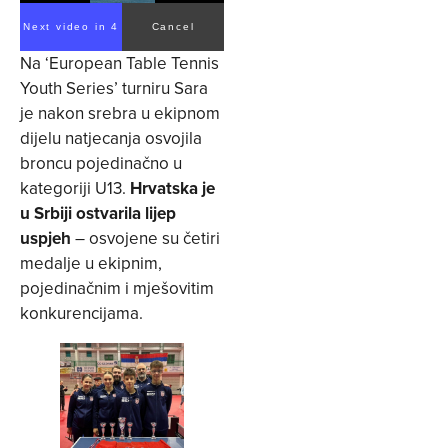
Next video in 3
Cancel
Na ‘European Table Tennis
Youth Series’ turniru Sara
je nakon srebra u ekipnom
dijelu natjecanja osvojila
broncu pojedinačno u
kategoriji U13.
Hrvatska je
u Srbiji ostvarila lijep
uspjeh
– osvojene su četiri
medalje u ekipnim,
pojedinačnim i mješovitim
konkurencijama.