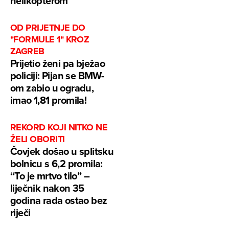
helikopterom
OD PRIJETNJE DO
"FORMULE 1" KROZ
ZAGREB
Prijetio ženi pa bježao
policiji: Pijan se BMW-
om zabio u ogradu,
imao 1,81 promila!
REKORD KOJI NITKO NE
ŽELI OBORITI
Čovjek došao u splitsku
bolnicu s 6,2 promila:
“To je mrtvo tilo” –
liječnik nakon 35
godina rada ostao bez
riječi