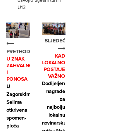
U13
SLJEDEĆE
⟵
⟶
PRETHODNO
KAD
U ZNAK
LOKALNO
ZAHVALNOSTI
POSTAJE
I
VAŽNO
PONOSA
Dodijeljene
U
nagrade
Zagorskim
za
Selima
najbolju
otkrivena
lokalnu
spomen-
novinarsku
ploča
priču: Naš