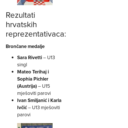
Rezultati
hrvatskih
reprezentativaca:
Brončane medalje
Sara Rivetti
– U13
singl
Mateo Terihaj i
Sophia Pichler
(Austrija)
– U15
mješoviti parovi
Ivan Smiljanić i Karla
Ivčić
– U13 mješoviti
parovi