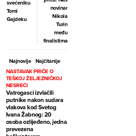
svećeniku
novinar
Tomi
Nikola
Gajdeku
Turin
među
finalistima
Najnovije
Najčitanije
NASTAVAK PRIČE O
TEŠKOJ ŽELJEZNIČKOJ
NESREĆI
Vatrogasci izvlačili
putnike nakon sudara
vlakova kod Svetog
Ivana Žabnog: 20
osoba ozlijeđeno, jedna
prevezena