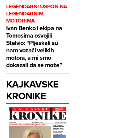
LEGENDARNI USPON NA
LEGENDARNIM
MOTORIMA
Ivan Benko i ekipa na
Tomosima osvojili
Stelvio: “Pljeskali su
nam vozači velikih
motora, a mi smo
dokazali da se može”
KAJKAVSKE
KRONIKE