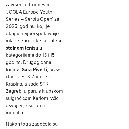
završen je trodnevni
‘JOOLA Europe Youth
Series – Serbia Open’ za
2025. godinu, koji je
okupio najperspektivnije
mlade europske talente
u
stolnom tenisu
u
kategorijama do 13 i 15
godina. Drugog dana
turnira,
Sara Rivetti
, bivša
članica STK Zagorec
Krapina, a sada STK
Zagreb, u paru s klupskom
suigračicom Karlom Ivčić
osvojila je srebrnu
medalju.
Nakon toga započela su