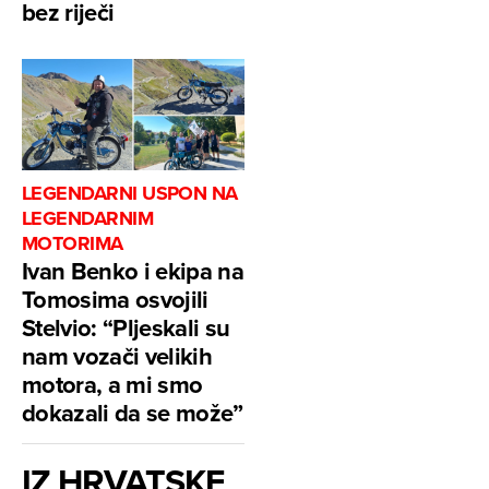
bez riječi
LEGENDARNI USPON NA
LEGENDARNIM
MOTORIMA
Ivan Benko i ekipa na
Tomosima osvojili
Stelvio: “Pljeskali su
nam vozači velikih
motora, a mi smo
dokazali da se može”
IZ HRVATSKE