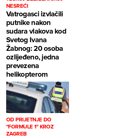
NESREĆI
Vatrogasci izvlačili
putnike nakon
sudara vlakova kod
Svetog Ivana
Žabnog: 20 osoba
ozlijeđeno, jedna
prevezena
helikopterom
OD PRIJETNJE DO
"FORMULE 1" KROZ
ZAGREB