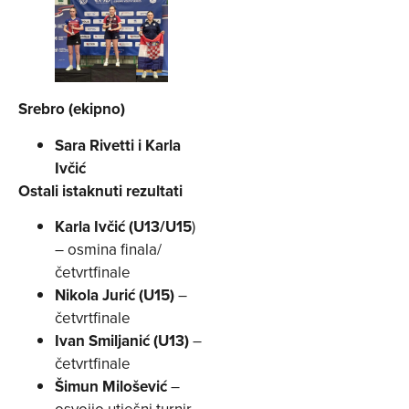
Srebro (ekipno)
Sara Rivetti i Karla
Ivčić
Ostali istaknuti rezultati
Karla Ivčić (U13/U15
)
– osmina finala/
četvrtfinale
Nikola Jurić (U15)
–
četvrtfinale
Ivan Smiljanić (U13)
–
četvrtfinale
Šimun Milošević
–
osvojio utješni turnir