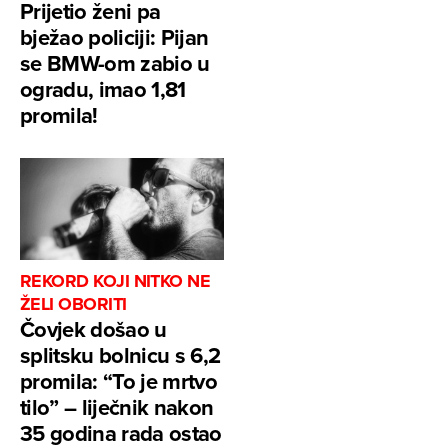
Prijetio ženi pa
bježao policiji: Pijan
se BMW-om zabio u
ogradu, imao 1,81
promila!
REKORD KOJI NITKO NE
ŽELI OBORITI
Čovjek došao u
splitsku bolnicu s 6,2
promila: “To je mrtvo
tilo” – liječnik nakon
35 godina rada ostao