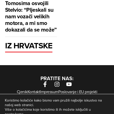
Tomosima osvojili
Stelvio: “Pljeskali su
nam vozači velikih
motora, a mi smo
dokazali da se može”
IZ HRVATSKE
PRATITE NAS:
Cjenik
Kontakt
Impressum
Poslovanje i EU projekti
Arhiva digitalnih novina
Uvjeti korištenja
Zaštita privatnosti
Koristimo kolačiće kako bismo vam pružili najbolje iskustvo na
Kolačići
našoj web stranici.
Više o kolačićima koje koristimo ili ih možete isključiti u