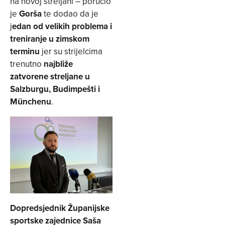
na novoj streljani – poručio
je
Gorša
te dodao da je
j
edan od velikih problema i
treniranje u zimskom
terminu
jer su strijelcima
trenutno
najbliže
zatvorene streljane u
Salzburgu, Budimpešti i
Münchenu
.
Dopredsjednik Županijske
sportske zajednice Saša