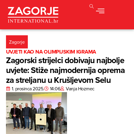
Zagorje
UVJETI KAO NA OLIMPIJSKIM IGRAMA
Zagorski strijelci dobivaju najbolje
uvjete: Stiže najmodernija oprema
za streljanu u Krušljevom Selu
1. prosinca 2025.
14:06
Vanja Hozmec