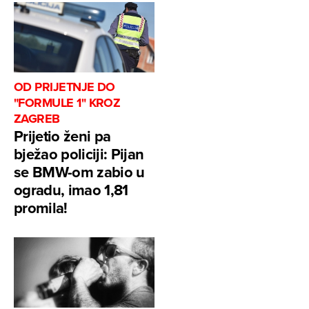
OD PRIJETNJE DO
"FORMULE 1" KROZ
ZAGREB
Prijetio ženi pa
bježao policiji: Pijan
se BMW-om zabio u
ogradu, imao 1,81
promila!