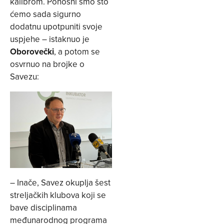
kalibrom. Ponosni smo što
ćemo sada sigurno
dodatnu upotpuniti svoje
uspjehe – istaknuo je
Oborovečki
, a potom se
osvrnuo na brojke o
Savezu:
– Inače, Savez okuplja šest
streljačkih klubova koji se
bave disciplinama
međunarodnog programa