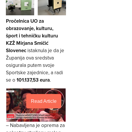
Pročelnica UO za
obrazovanje, kulturu,
šport i tehničku kulturu
KZŽ Mirjana Smičić
Slovenec
istaknula je da je
Županija ova sredstva
osigurala putem svoje
Sportske zajednice, a radi
se o
101.137,53 eura
.
Read Article
– Nabavljena je oprema za