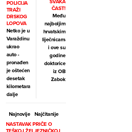
SVAKA
POLICIJA
ČAST!
TRAŽI
Među
DRSKOG
LOPOVA
najboljim
Netko je u
hrvatskim
Varaždinu
liječnicama
ukrao
i ove su
auto -
godine
pronađen
doktorice
je oštećen
iz OB
desetak
Zabok
kilometara
dalje
Najnovije
Najčitanije
NASTAVAK PRIČE O
TEŠKOJ ŽELJEZNIČKOJ