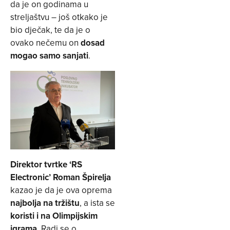
da je on godinama u
streljaštvu – još otkako je
bio dječak, te da je o
ovako nečemu on
dosad
mogao samo sanjati
.
Direktor tvrtke ‘RS
Electronic’ Roman Špirelja
kazao je da je ova oprema
najbolja na tržištu
, a ista se
koristi i na Olimpijskim
igrama
. Radi se o