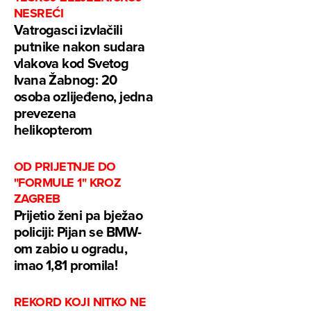
NESREĆI
Vatrogasci izvlačili
putnike nakon sudara
vlakova kod Svetog
Ivana Žabnog: 20
osoba ozlijeđeno, jedna
prevezena
helikopterom
OD PRIJETNJE DO
"FORMULE 1" KROZ
ZAGREB
Prijetio ženi pa bježao
policiji: Pijan se BMW-
om zabio u ogradu,
imao 1,81 promila!
REKORD KOJI NITKO NE