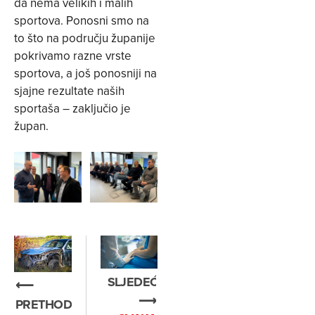
da nema velikih i malih
sportova. Ponosni smo na
to što na području županije
pokrivamo razne vrste
sportova, a još ponosniji na
sjajne rezultate naših
sportaša – zaključio je
župan.
SLJEDEĆE
⟵
⟶
PRETHODNO