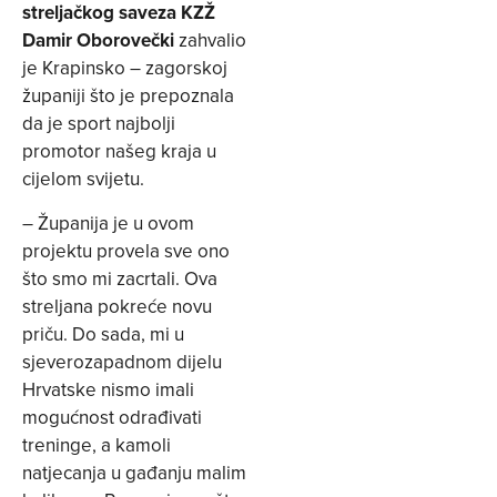
streljačkog saveza KZŽ
Damir Oborovečki
zahvalio
je Krapinsko – zagorskoj
županiji što je prepoznala
da je sport najbolji
promotor našeg kraja u
cijelom svijetu.
– Županija je u ovom
projektu provela sve ono
što smo mi zacrtali. Ova
streljana pokreće novu
priču. Do sada, mi u
sjeverozapadnom dijelu
Hrvatske nismo imali
mogućnost odrađivati
treninge, a kamoli
natjecanja u gađanju malim