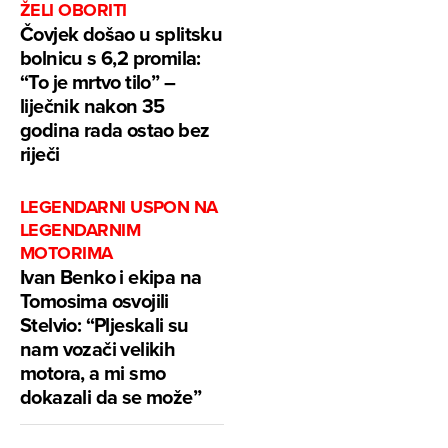
ŽELI OBORITI
Čovjek došao u splitsku
bolnicu s 6,2 promila:
“To je mrtvo tilo” –
liječnik nakon 35
godina rada ostao bez
riječi
LEGENDARNI USPON NA
LEGENDARNIM
MOTORIMA
Ivan Benko i ekipa na
Tomosima osvojili
Stelvio: “Pljeskali su
nam vozači velikih
motora, a mi smo
dokazali da se može”