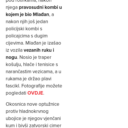
njega
pravosudni kombi u
kojem je bio Mlađan
, a
nakon njih još jedan
policijski kombi s
policajcima s dugim
cijevima. Mlađan je izašao
iz vozila
vezanih ruku i
nogu
. Nosio je traper
košulju, hlače i tenisice s
narančastim vezicama, a u
rukama je držao plavi
fascikl. Fotografije možete
pogledati
OVDJE
.
Okosnica nove optužnice
protiv hladnokrvnog
ubojice je njegov vjenčani
kum i bivši zatvorski cimer