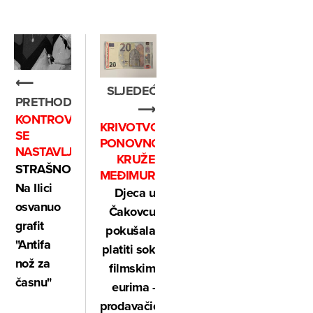
⟵
SLJEDEĆE
PRETHODNO
⟶
KONTROVERZE
KRIVOTVORINE
SE
PONOVNO
NASTAVLJAJU
KRUŽE
STRAŠNO:
MEĐIMURJEM
Na Ilici
Djeca u
osvanuo
Čakovcu
grafit
pokušala
"Antifa
platiti sok
nož za
filmskim
časnu"
eurima -
prodavačica