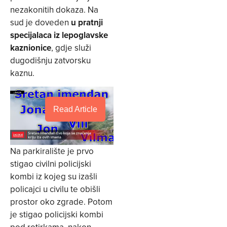
nezakonitih dokaza. Na
sud je doveden
u pratnji
specijalaca iz lepoglavske
kaznionice
, gdje služi
dugodišnju zatvorsku
kaznu.
Read Article
Na parkiralište je prvo
stigao civilni policijski
kombi iz kojeg su izašli
policajci u civilu te obišli
prostor oko zgrade. Potom
je stigao policijski kombi
pod rotirkama, nakon