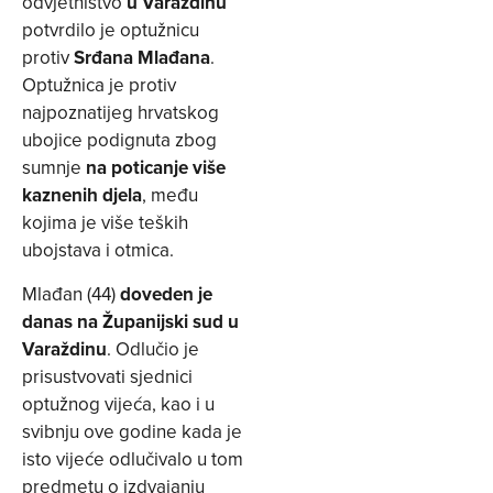
odvjetništvo
u Varaždinu
potvrdilo je optužnicu
protiv
Srđana Mlađana
.
Optužnica je protiv
najpoznatijeg hrvatskog
ubojice podignuta zbog
sumnje
na poticanje više
kaznenih djela
, među
kojima je više teških
ubojstava i otmica.
Mlađan (44)
doveden je
danas na Županijski sud u
Varaždinu
. Odlučio je
prisustvovati sjednici
optužnog vijeća, kao i u
svibnju ove godine kada je
isto vijeće odlučivalo u tom
predmetu o izdvajanju