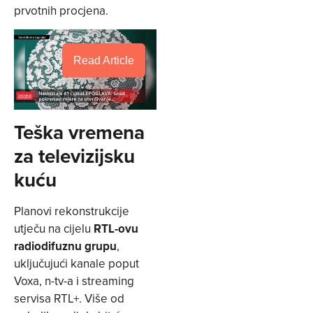
prvotnih procjena.
Read Article
Teška vremena
za televizijsku
kuću
Planovi rekonstrukcije
utječu na cijelu
RTL-ovu
radiodifuznu grupu
,
uključujući kanale poput
Voxa, n-tv-a i streaming
servisa RTL+. Više od