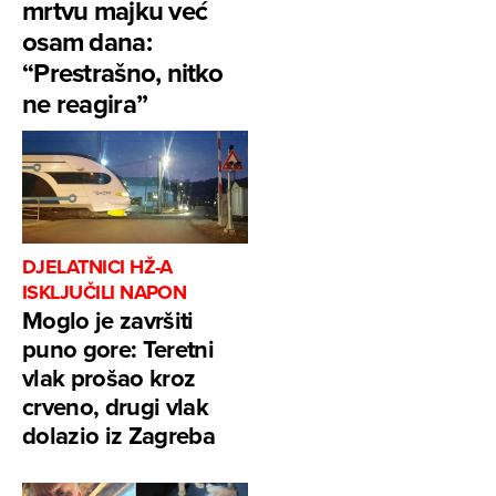
mrtvu majku već
osam dana:
“Prestrašno, nitko
ne reagira”
DJELATNICI HŽ-A
ISKLJUČILI NAPON
Moglo je završiti
puno gore: Teretni
vlak prošao kroz
crveno, drugi vlak
dolazio iz Zagreba