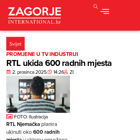
Svijet
PROMJENE U TV INDUSTRIJI
RTL ukida 600 radnih mjesta
2. prosinca 2025.
14:26
ZI
FOTO: Ilustracija
RTL Njemačka
planira
ukinuti oko
600 radnih
mjesta
u sklopu opsežnog