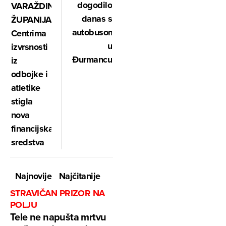
dogodilo
VARAŽDINSKA
danas s
ŽUPANIJA:
autobusom
Centrima
u
izvrsnosti
Đurmancu
iz
odbojke i
atletike
stigla
nova
financijska
sredstva
Najnovije
Najčitanije
STRAVIČAN PRIZOR NA
POLJU
Tele ne napušta mrtvu