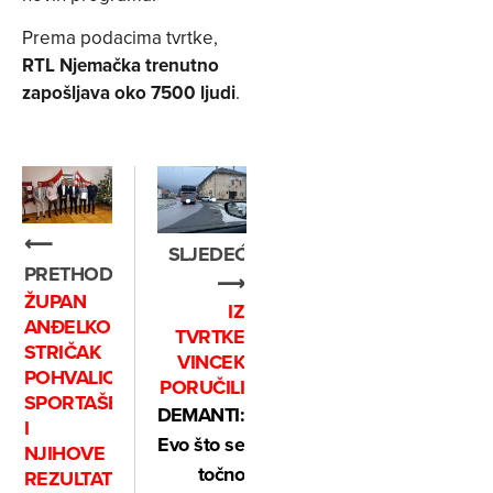
Prema podacima tvrtke,
RTL Njemačka trenutno
zapošljava oko 7500 ljudi
.
⟵
SLJEDEĆE
PRETHODNO
⟶
ŽUPAN
IZ
ANĐELKO
TVRTKE
STRIČAK
VINCEK
POHVALIO
PORUČILI
SPORTAŠE
DEMANTI:
I
Evo što se
NJIHOVE
točno
REZULTATE