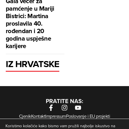
Gala večer za
pamćenje u Mariji
Bistrici: Martina
proslavila 40.
rođendan i 20
godina uspješne
karijere
IZ HRVATSKE
PRATITE NAS:
Cjenik
Kontakt
Impressum
Poslovanje i EU projekti
Arhiva digitalnih novina
Uvjeti korištenja
Zaštita privatnosti
Koristimo kolačiće kako bismo vam pružili najbolje iskustvo na