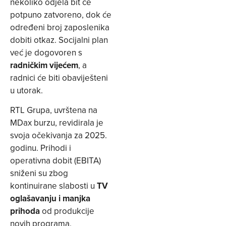
nekoliko odjela bit će
potpuno zatvoreno, dok će
određeni broj zaposlenika
dobiti otkaz. Socijalni plan
već je dogovoren s
radničkim vijećem
, a
radnici će biti obaviješteni
u utorak.
RTL Grupa, uvrštena na
MDax burzu, revidirala je
svoja očekivanja za 2025.
godinu. Prihodi i
operativna dobit (EBITA)
sniženi su zbog
kontinuirane slabosti u
TV
oglašavanju i manjka
prihoda
od produkcije
novih programa.