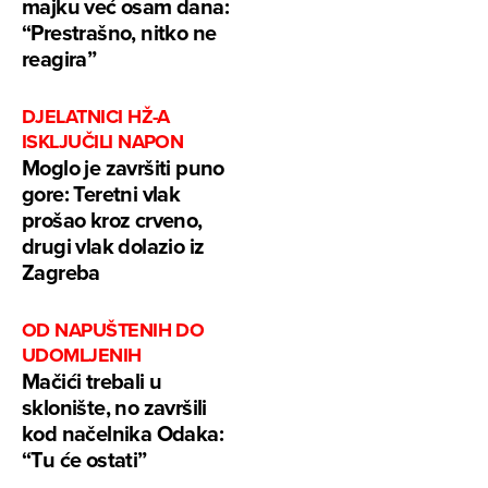
majku već osam dana:
“Prestrašno, nitko ne
reagira”
DJELATNICI HŽ-A
ISKLJUČILI NAPON
Moglo je završiti puno
gore: Teretni vlak
prošao kroz crveno,
drugi vlak dolazio iz
Zagreba
OD NAPUŠTENIH DO
UDOMLJENIH
Mačići trebali u
sklonište, no završili
kod načelnika Odaka:
“Tu će ostati”