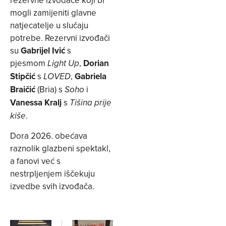
mogli zamijeniti glavne
natjecatelje u slučaju
potrebe. Rezervni izvođači
su
Gabrijel Ivić
s
pjesmom
,
Dorian
Light Up
Stipčić
s
,
Gabriela
LOVED
Braičić
(Bria) s
i
Soho
Vanessa Kralj
s
Tišina prije
.
kiše
Dora 2026. obećava
raznolik glazbeni spektakl,
a fanovi već s
nestrpljenjem iščekuju
izvedbe svih izvođača.