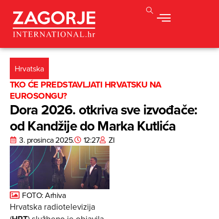
Hrvatska
TKO ĆE PREDSTAVLJATI HRVATSKU NA
EUROSONGU?
Dora 2026. otkriva sve izvođače:
od Kandžije do Marka Kutlića
3. prosinca 2025.
12:27
ZI
FOTO: Arhiva
Hrvatska radiotelevizija