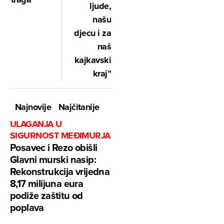
ljude,
našu
djecu i za
naš
kajkavski
kraj”
Najnovije
Najčitanije
ULAGANJA U
SIGURNOST MEĐIMURJA
Posavec i Rezo obišli
Glavni murski nasip:
Rekonstrukcija vrijedna
8,17 milijuna eura
podiže zaštitu od
poplava