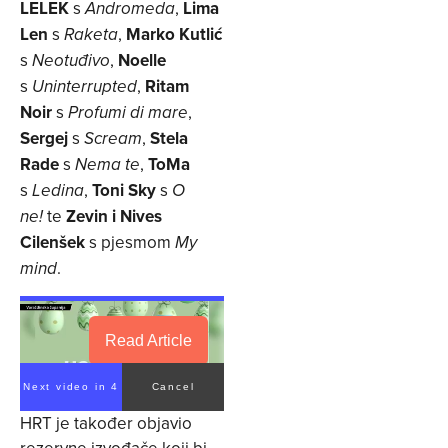
LELEK
s
,
Lima
Andromeda
Len
s
,
Marko Kutlić
Raketa
s
,
Noelle
Neotuđivo
s
,
Ritam
Uninterrupted
Noir
s
,
Profumi di mare
Sergej
s
,
Stela
Scream
Rade
s
,
ToMa
Nema te
s
,
Toni Sky
s
Ledina
O
te
Zevin i Nives
ne!
Cilenšek
s pjesmom
My
.
mind
Read Article
Next video in 4
Cancel
HRT je također objavio
rezervne izvođače koji bi