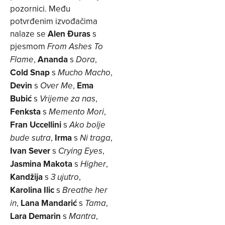
pozornici. Među
potvrđenim izvođačima
nalaze se
Alen Đuras
s
pjesmom
From Ashes To
,
Ananda
s
,
Flame
Dora
Cold Snap
s
,
Mucho Macho
Devin
s
,
Ema
Over Me
Bubić
s
,
Vrijeme za nas
Fenksta
s
,
Memento Mori
Fran Uccellini
s
Ako bolje
,
Irma
s
,
bude sutra
Ni traga
Ivan Sever
s
,
Crying Eyes
Jasmina Makota
s
,
Higher
Kandžija
s
,
3 ujutro
Karolina Ilic
s
Breathe her
,
Lana Mandarić
s
,
in
Tama
Lara Demarin
s
,
Mantra