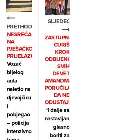
⟵
SLJEDEĆE
PRETHODNO
⟶
NESREĆA
ZASTUPNICI
NA
CURIŠ
PJEŠAČKOM
KROK
PRIJELAZU
ODBIJENO
Vozač
SVIH
bijelog
DEVET
AMANDMANA,
auta
PORUČILA
naletio na
DA NE
djevojčicu
ODUSTAJE:
i
“I dalje se
pobjegao
nastavljam
– policija
glasno
intenzivno
boriti za
traga