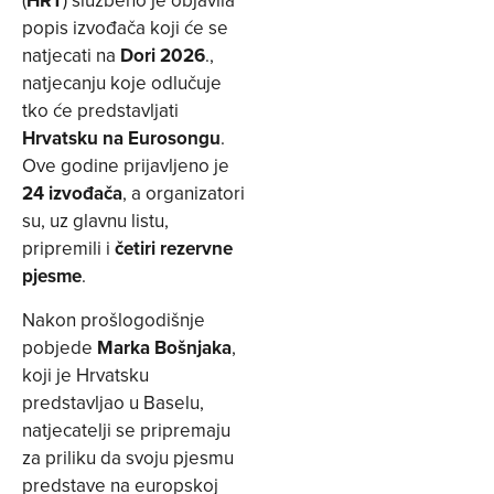
(
HRT
) službeno je objavila
popis izvođača koji će se
natjecati na
Dori 2026
.,
natjecanju koje odlučuje
tko će predstavljati
Hrvatsku na Eurosongu
.
Ove godine prijavljeno je
24 izvođača
, a organizatori
su, uz glavnu listu,
pripremili i
četiri rezervne
pjesme
.
Nakon prošlogodišnje
pobjede
Marka Bošnjaka
,
koji je Hrvatsku
predstavljao u Baselu,
natjecatelji se pripremaju
za priliku da svoju pjesmu
predstave na europskoj