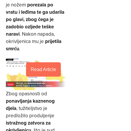
je nožem
porezala po
vratu i leđima te ga udarila
po glavi, zbog čega je
zadobio ozljede teške
naravi
. Nakon napada,
okrivljenica mu je
prijetila
smrću
.
Read Article
Zbog opasnosti od
ponavljanja kaznenog
djela
, tužiteljstvo je
predložilo produljenje
istražnog zatvora za
okrivljenicu
, što je sud