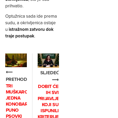
prihvatio.
Optužnica sada ide prema
sudu, a okrivljenica ostaje
u
istražnom zatvoru dok
traje postupak
.
⟵
SLJEDEĆE
PRETHODNO
⟶
TRI
DOBIT ĆE
MUŠKARCA,
IH SVI
JEDNA
PRIJAVLJENI
KONOBARICA,
KOJI SU
PUNO
ISPUNILI
PSOVKI
KRITERIJE