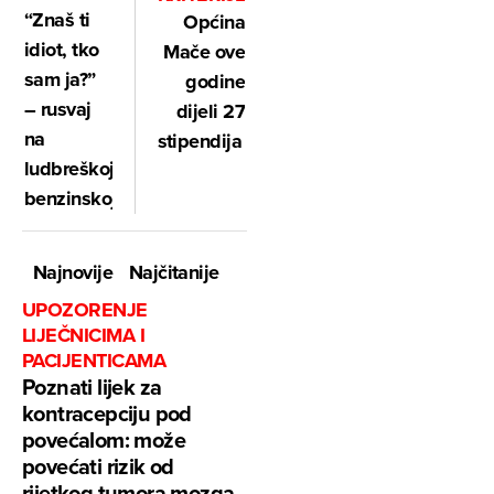
“Znaš ti
Općina
idiot, tko
Mače ove
sam ja?”
godine
– rusvaj
dijeli 27
na
stipendija
ludbreškoj
benzinskoj
Najnovije
Najčitanije
UPOZORENJE
LIJEČNICIMA I
PACIJENTICAMA
Poznati lijek za
kontracepciju pod
povećalom: može
povećati rizik od
rijetkog tumora mozga