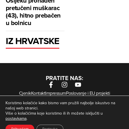
Osijeku pronađen
pretučeni muškarac
(43), hitno prebačen
u bolnicu
IZ HRVATSKE
PRATITE NAS:
Cjenik
Kontakt
Impressum
Poslovanje i EU projekti
Arhiva digitalnih novina
Uvjeti korištenja
Zaštita privatnosti
Koristimo kolačiće kako bismo vam pružili najbolje iskustvo na
Kolačići
našoj web stranici.
Više o kolačićima koje koristimo ili ih možete isključiti u
postavkama
.
© Zagorje International – Sva prava pridržana | Developed
krMedia
by
Prihvaćam
Postavke