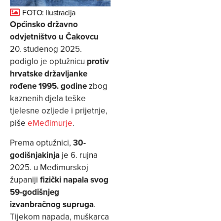
FOTO: Ilustracija
Općinsko državno
odvjetništvo u Čakovcu
20. studenog 2025.
podiglo je optužnicu
protiv
hrvatske državljanke
rođene 1995. godine
zbog
kaznenih djela teške
tjelesne ozljede i prijetnje,
piše
eMeđimurje
.
Prema optužnici,
30-
godišnjakinja
je 6. rujna
2025. u Međimurskoj
županiji
fizički napala svog
59-godišnjeg
izvanbračnog supruga
.
Tijekom napada, muškarca