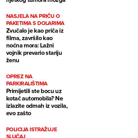
NASJELA NA PRIČU O
PAKETIMA S DOLARIMA
Zvučalo je kao priča iz
filma, završilo kao
noćna mora: Lažni
vojnik prevario stariju
ženu
OPREZ NA
PARKIRALIŠTIMA
Primijetili ste bocu uz
kotač automobila? Ne
izlazite odmah iz vozila,
evo zašto
POLICIJA ISTRAŽUJE
SLUČAJ