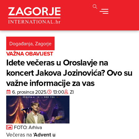
Događanja
,
Zagorje
VAŽNA OBAVIJEST
Idete večeras u Oroslavje na
koncert Jakova Jozinovića? Ovo su
važne informacije za vas
6. prosinca 2025.
13:00
ZI
FOTO: Arhiva
Večeras na
‘Advent u