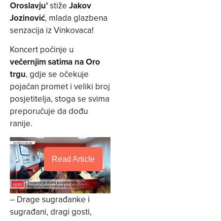
Oroslavju’
stiže
Jakov
Jozinović
, mlada glazbena
senzacija iz Vinkovaca!
Koncert počinje u
večernjim satima na Oro
trgu
, gdje se očekuje
pojačan promet i veliki broj
posjetitelja, stoga se svima
preporučuje da dođu
ranije.
Read Article
– Drage sugrađanke i
sugrađani, dragi gosti,