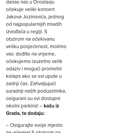
danas nas u Oroslavju
očekuje veliki koncert
Jakova Jozinovića, jednog
od najpopularnijih mladih
izvođača u regiji. S
obzirom na očekivanu
veliku posjećenost, molimo
vas: dođite na vrijeme,
očekujemo izuzetno velik
odaziv i mogući prometni
kolaps ako se svi upute u
zadnji čas. Zahvaljujući
suradnji naših poduzetnika,
osigurani su svi dostupni
okolni parkinzi –
kažu iz
Grada, te dodaju:
– Osigurajte svoje mjesto
na vrijeme! S obzirom na