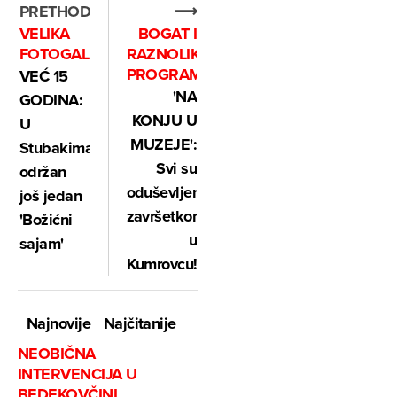
PRETHODNO
⟶
VELIKA
BOGAT I
FOTOGALERIJA
RAZNOLIK
PROGRAM
VEĆ 15
'NA
GODINA:
KONJU U
U
MUZEJE':
Stubakima
Svi su
održan
oduševljeni
još jedan
završetkom
'Božićni
u
sajam'
Kumrovcu!
Najnovije
Najčitanije
NEOBIČNA
INTERVENCIJA U
BEDEKOVČINI