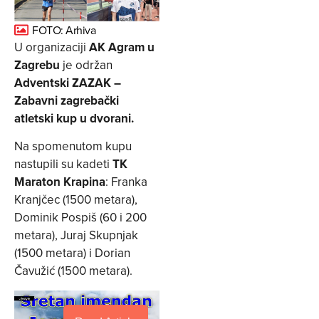
FOTO: Arhiva
U organizaciji
AK Agram u
Zagrebu
je održan
Adventski ZAZAK –
Zabavni zagrebački
atletski kup u dvorani.
Na spomenutom kupu
nastupili su kadeti
TK
Maraton Krapina
: Franka
Kranjčec (1500 metara),
Dominik Pospiš (60 i 200
metara), Juraj Skupnjak
(1500 metara) i Dorian
Čavužić (1500 metara).