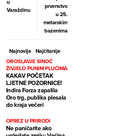
u
prvenstvo
Varaždinu
u 25.
metarskim
bazenima
Najnovije
Najčitanije
OROSLAVJE SINOĆ
ŽIVJELO PUNIM PLUĆIMA
KAKAV POČETAK
LJETNE POZORNICE!
Indira Forza zapalila
Oro trg, publika plesala
do kraja večeri
OPREZ U PRIRODI
Ne paničarite ako
ugledate zmiju: Većina