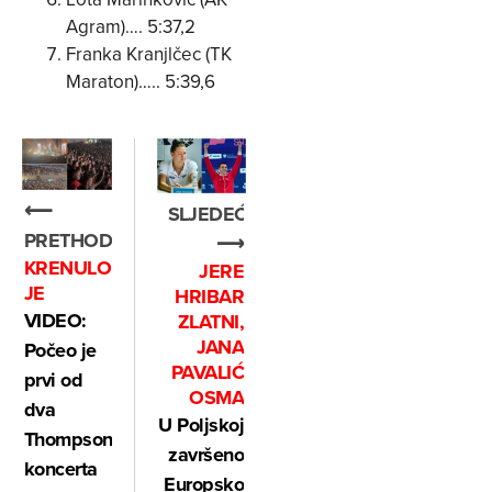
Agram)…. 5:37,2
Franka Kranjlčec (TK
Maraton)….. 5:39,6
⟵
SLJEDEĆE
PRETHODNO
⟶
KRENULO
JERE
JE
HRIBAR
VIDEO:
ZLATNI,
JANA
Počeo je
PAVALIĆ
prvi od
OSMA
dva
U Poljskoj
Thompsonova
završeno
koncerta
Europsko