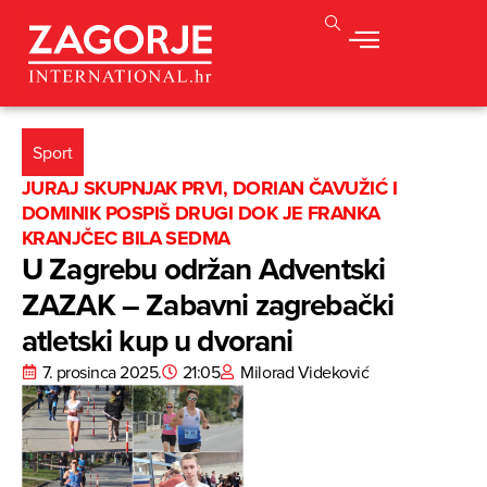
Sport
JURAJ SKUPNJAK PRVI, DORIAN ČAVUŽIĆ I
DOMINIK POSPIŠ DRUGI DOK JE FRANKA
KRANJČEC BILA SEDMA
U Zagrebu održan Adventski
ZAZAK – Zabavni zagrebački
atletski kup u dvorani
7. prosinca 2025.
21:05
Milorad Videković