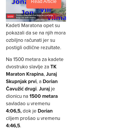
Read Article
Kadeti Maratona opet su
pokazali da se na njih mora
ozbiljno računati jer su
postigli odlične rezultate.
Na 1500 metara za kadete
dvostruko slavlje za
TK
Maraton Krapina
,
Juraj
Skupnjak prvi
, a
Dorian
Čavužić drugi
.
Juraj
je
dionicu na
1500 metara
savladao u vremenu
4:06,5,
dok je
Dorian
ciljem prošao u vremenu
4:46,5
.