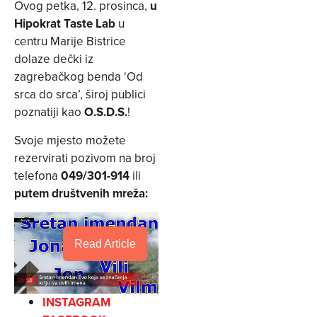
Ovog petka, 12. prosinca,
u
Hipokrat Taste Lab
u
centru Marije Bistrice
dolaze dečki iz
zagrebačkog benda ‘Od
srca do srca’, široj publici
poznatiji kao
O.S.D.S.
!
Svoje mjesto možete
rezervirati pozivom na broj
telefona
049/301-914
ili
putem društvenih mreža:
Read Article
INSTAGRAM