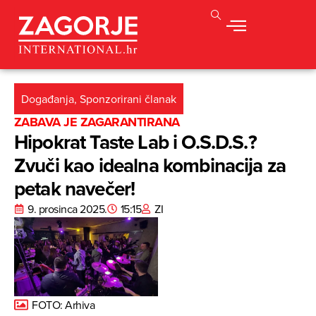
Događanja
,
Sponzorirani članak
ZABAVA JE ZAGARANTIRANA
Hipokrat Taste Lab i O.S.D.S.?
Zvuči kao idealna kombinacija za
petak navečer!
9. prosinca 2025.
15:15
ZI
FOTO: Arhiva