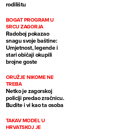
rodilištu
BOGAT PROGRAM U
SRCU ZAGORJA
Radoboj pokazao
snagu svoje baštine:
Umjetnost, legende i
stari običaji okupili
brojne goste
ORUŽJE NIKOME NE
TREBA
Netko je zagorskoj
policiji predao zračnicu.
Budite i vi kao ta osoba
TAKAV MODEL U
HRVATSKOJ JE