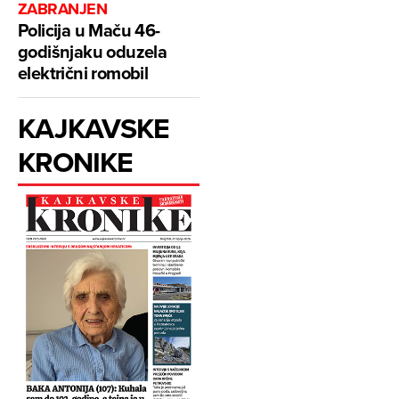
ZABRANJEN
Policija u Maču 46-
godišnjaku oduzela
električni romobil
KAJKAVSKE
KRONIKE