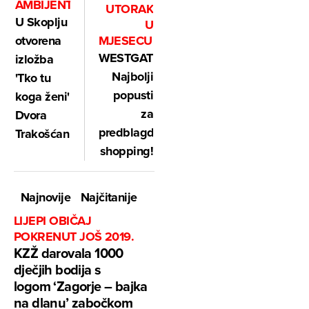
AMBIJENTU
UTORAK
U Skoplju
U
otvorena
MJESECU!
WESTGATE:
izložba
Najbolji
'Tko tu
popusti
koga ženi'
za
Dvora
predblagdanski
Trakošćan
shopping!
Najnovije
Najčitanije
LIJEPI OBIČAJ
POKRENUT JOŠ 2019.
KZŽ darovala 1000
dječjih bodija s
logom ‘Zagorje – bajka
na dlanu’ zabočkom