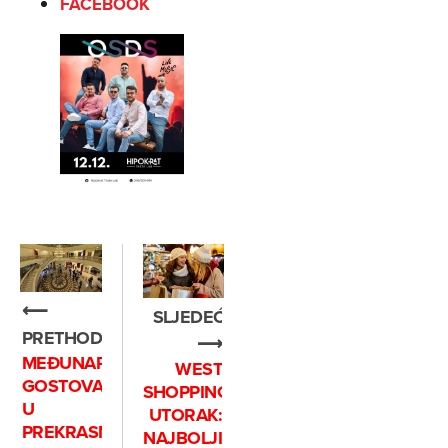
FACEBOOK
⟵
SLJEDEĆE
PRETHODNO
⟶
MEĐUNARODNO
WEST
GOSTOVANJE
SHOPPING
U
UTORAK:
PREKRASNOM
NAJBOLJI