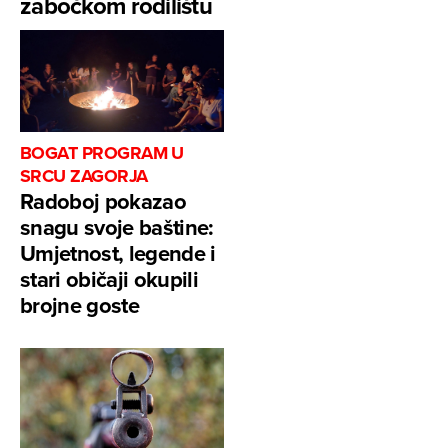
zabočkom rodilištu
BOGAT PROGRAM U
SRCU ZAGORJA
Radoboj pokazao
snagu svoje baštine:
Umjetnost, legende i
stari običaji okupili
brojne goste