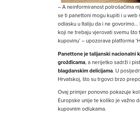
– A neinformiranost potrošačima ni
se ti panettoni mogu kupiti i u web 
odlasku u Italiju da i ne govorimo…
koji ne trebaju vjerovati svemu što t
kupovinu’ – upozorava platforma ‘H
Panettone je talijanski nacionalni
grožđicama
, a nerijetko sadrži i pi
blagdanskim delicijama
. U posljed
Hrvatskoj, što su trgovci brzo prep
Ovaj primjer ponovno pokazuje koli
Europske unije te koliko je važno d
kupovnim odlukama.