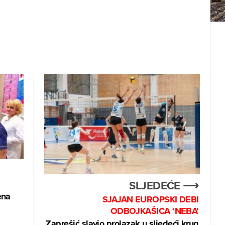
SLJEDEĆE ⟶
ena
SJAJAN EUROPSKI DEBI
ODBOJKAŠICA ‘NEBA’
Zaprešić slavio prolazak u sljedeći krug