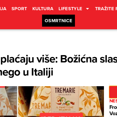
JA
SPORT
KULTURA
LIFESTYLE
TRAŽITE
OSMRTNICE
plaćaju više: Božićna sla
ego u Italiji
NE
Fro
Voz