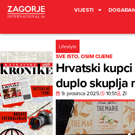
VIJESTI
DOGAĐAN
Lifestyle
SVE ISTO, OSIM CIJENE
Hrvatski kupci 
duplo skuplja n
9. prosinca 2025.
10:51
ZI