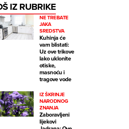
OŠ IZ RUBRIKE
NE TREBATE
JAKA
SREDSTVA
Kuhinja će
vam blistati:
Uz ove trikove
lako uklonite
otiske,
masnoću i
tragove vode
IZ ŠKRINJE
NARODNOG
ZNANJA
Zaboravljeni
lijekovi
Jadrana: Ove