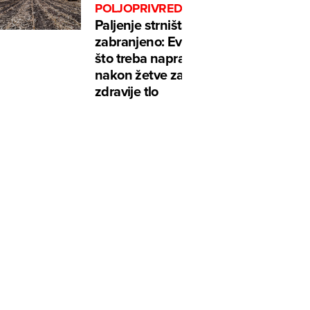
POLJOPRIVREDNIKE
Paljenje strništa je
zabranjeno: Evo
što treba napraviti
nakon žetve za
zdravije tlo