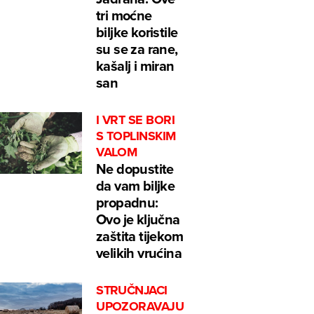
tri moćne
biljke koristile
su se za rane,
kašalj i miran
san
I VRT SE BORI
S TOPLINSKIM
VALOM
Ne dopustite
da vam biljke
propadnu:
Ovo je ključna
zaštita tijekom
velikih vrućina
STRUČNJACI
UPOZORAVAJU