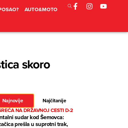
 POSAO?
AUTO&MOTO
stica skoro
Najnovije
Najčitanije
SREĆA NA DRŽAVNOJ CESTI D-2
ntalni sudar kod Šemovca:
ačica prešla u suprotni trak,