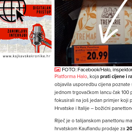
FOTO: Facebook/Halo, inspekto
Platforma Halo
, koja
prati cijene i r
objavila usporedbu cijena poznate
jednom trgovačkom lancu čak 100 p
fokusirali na još jedan primjer koj
Hrvatske i Italije – božićni panetton
Riječ je o talijanskom panettonu m
hrvatskom Kauflandu prodaje za
20