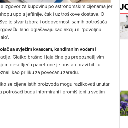
J
je izgovor za kupovinu po astronomskim cijenama jer
shopu upola jeftinije, čak i uz troškove dostave. O
 Sve je stvar izbora i odgovornosti samih potrošača
rgovački lanci oglašavaju kao akciju ili ‘povoljnu
alo’.
 kolač sa svježim kvascem, kandiranim voćem i
stacije. Glatko brašno i jaja čine ga prepoznatljivim
njem desetljeću panettone je postao pravi hit i u
oznali kao priliku za povećanu zaradu.
ko se cijene istih proizvoda mogu razlikovati unutar
a potrošači budu informirani i promišljeni u svojim