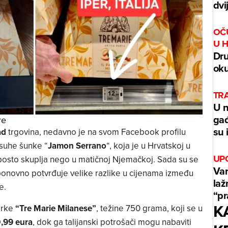
dvi
OČ
U 
Dru
oku
TR
U n
gađ
re
su 
ad
trgovina, nedavno je na svom Facebook profilu
 suhe šunke “
Jamon Serrano
“, koja je u Hrvatskoj u
UP
osto skuplja nego u matičnoj Njemačkoj. Sada su se
Var
i ponovno potvrđuje velike razlike u cijenama između
laž
e.
“p
K
arke
“Tre Marie Milanese”
, težine 750 grama, koji se u
,99 eura
, dok ga talijanski potrošači mogu nabaviti