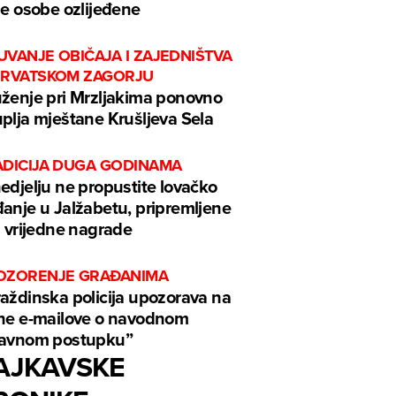
je osobe ozlijeđene
UVANJE OBIČAJA I ZAJEDNIŠTVA
HRVATSKOM ZAGORJU
ženje pri Mrzljakima ponovno
plja mještane Krušljeva Sela
ADICIJA DUGA GODINAMA
edjelju ne propustite lovačko
anje u Jalžabetu, pripremljene
i vrijedne nagrade
OZORENJE GRAĐANIMA
aždinska policija upozorava na
ne e-mailove o navodnom
ravnom postupku”
AJKAVSKE