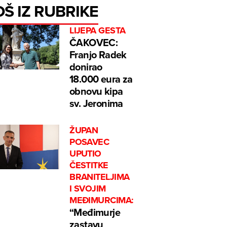
OŠ IZ RUBRIKE
LIJEPA GESTA
ČAKOVEC:
Franjo Radek
donirao
18.000 eura za
obnovu kipa
sv. Jeronima
ŽUPAN
POSAVEC
UPUTIO
ČESTITKE
BRANITELJIMA
I SVOJIM
MEĐIMURCIMA:
“Međimurje
zastavu