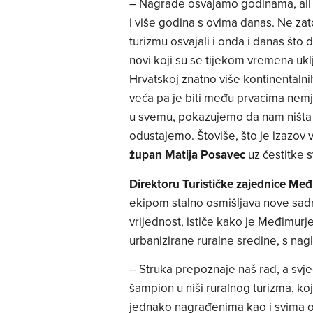
– Nagrade osvajamo godinama, ali 
i više godina s ovima danas. Ne zato 
turizmu osvajali i onda i danas što 
novi koji su se tijekom vremena uključ
Hrvatskoj znatno više kontinentalnih
veća pa je biti među prvacima nemjer
u svemu, pokazujemo da nam ništa
odustajemo. Štoviše, što je izazov 
župan Matija Posavec
uz čestitke 
Direktoru Turističke zajednice Međ
ekipom stalno osmišljava nove sad
vrijednost, ističe kako je Međimurj
urbanizirane ruralne sredine, s nag
– Struka prepoznaje naš rad, a svjed
šampion u niši ruralnog turizma, koji
jednako nagrađenima kao i svima o