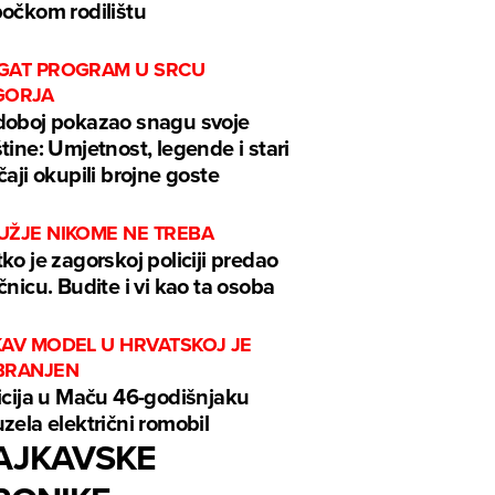
očkom rodilištu
GAT PROGRAM U SRCU
GORJA
oboj pokazao snagu svoje
tine: Umjetnost, legende i stari
čaji okupili brojne goste
UŽJE NIKOME NE TREBA
ko je zagorskoj policiji predao
čnicu. Budite i vi kao ta osoba
KAV MODEL U HRVATSKOJ JE
BRANJEN
icija u Maču 46-godišnjaku
zela električni romobil
AJKAVSKE