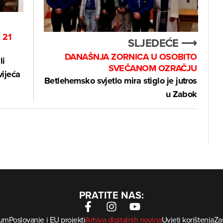
 21
SLJEDEĆE ⟶
DANAŠNJA ZORNICA U OSOBITO
li
SVEČANOM OZRAČJU
ijeća
Betlehemsko svjetlo mira stiglo je jutros
u Zabok
PRATITE NAS:
sum
Poslovanje i EU projekti
Arhiva digitalnih novina
Uvjeti korištenja
Zaš