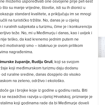
ne možemo uspoređivati one osvojene prije pet-šest
što su manje vrijedne, štoviše, isti su ih dionici u
dokazuje standard kvalitete, a priključuju im se mnogi
ili na turističko tržište. No, danas je u cijeloj
 i ruralnih subjekata u turizmu, čime je i konkurencija
ljivo teže. No, mi u Međimurju i danas, kao i uvijek i
 nije teško, da kad krenemo jednim putem ne
veći motiviraniji smo – istaknuo je ovom prilikom
svima nagrađenima.
imurske županije, Rudiju Gruli
, koji sa svojom
ržaje koji međimurskom turizmu daju dodanu
e od ruralne sredine, danas dospjelo do visoko
laskom na zeleno, održivo i ekološko.
oče ga i brojke koje iz godine u godinu rastu. Biti
 se nezadrživo razvija u cijeloj Hrvatskoj, priznanje je
stalima koji godinama rade da bi Međimurje doveli