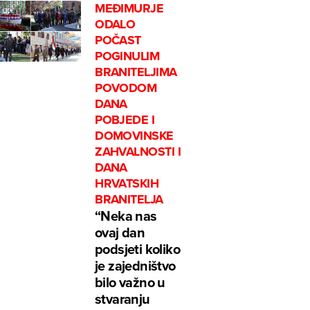
MEĐIMURJE
ODALO
POČAST
POGINULIM
BRANITELJIMA
POVODOM
DANA
POBJEDE I
DOMOVINSKE
ZAHVALNOSTI I
DANA
HRVATSKIH
BRANITELJA
“Neka nas
ovaj dan
podsjeti koliko
je zajedništvo
bilo važno u
stvaranju