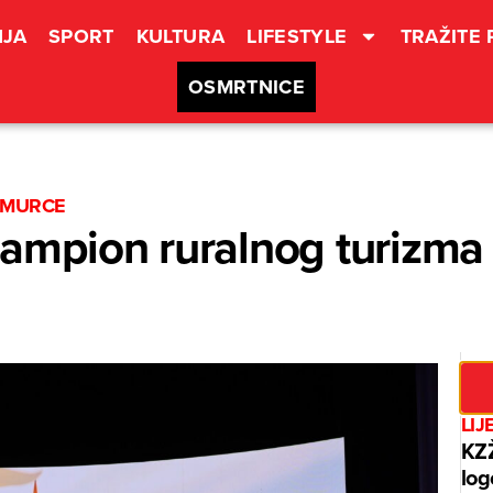
JA
SPORT
KULTURA
LIFESTYLE
TRAŽITE
OSMRTNICE
IMURCE
šampion ruralnog turizma
LIJ
KZŽ
log