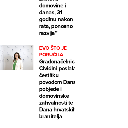
domovine i
danas, 31
godinu nakon
rata, ponosno
razvija”
EVO ŠTO JE
PORUČILA
Gradonačelnica
Cividini poslala
čestitku
povodom Dana
pobjede i
domovinske
zahvalnosti te
Dana hrvatskih
branitelja