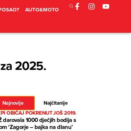
 POSAO?
AUTO&MOTO
 za 2025.
Najnovije
Najčitanije
EPI OBIČAJ POKRENUT JOŠ 2019.
 darovala 1000 dječjih bodija s
om ‘Zagorje – bajka na dlanu’