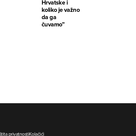
Hrvatske i
koliko je važno
da ga
čuvamo”
tita privatnosti
Kolačići