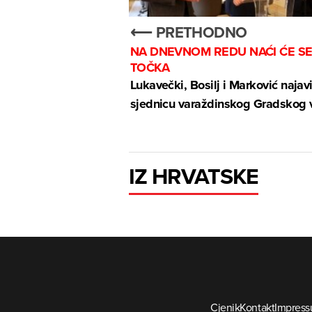
⟵ PRETHODNO
NA DNEVNOM REDU NAĆI ĆE SE
TOČKA
Lukavečki, Bosilj i Marković najavi
sjednicu varaždinskog Gradskog v
IZ HRVATSKE
Cjenik
Kontakt
Impres