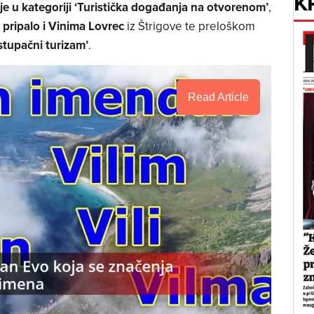
K
je u kategoriji ‘Turistička događanja na otvorenom’
,
’ pripalo i Vinima Lovrec
iz Štrigove te preloškom
stupačni turizam’
.
Read Article