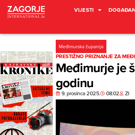
VIJESTI
DOGAĐAN
Međimurska županija
PRESTIŽNO PRIZNANJE ZA MEĐ
Međimurje je 
godinu
9. prosinca 2025.
08:02
ZI