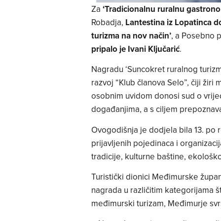
Za
‘Tradicionalnu ruralnu gastro
Robadja,
Lantestina iz Lopatinca d
turizma na nov način’
, a Posebno p
pripalo je Ivani Ključarić
.
Nagradu ‘Suncokret ruralnog turizma
razvoj “Klub članova Selo”, čiji žir
osobnim uvidom donosi sud o vrije
događanjima, a s ciljem prepoznavan
Ovogodišnja je dodjela bila 13. po 
prijavljenih pojedinaca i organizac
tradicije, kulturne baštine, ekološ
Turistički dionici Međimurske župan
nagrada u različitim kategorijama š
međimurski turizam, Međimurje svrs