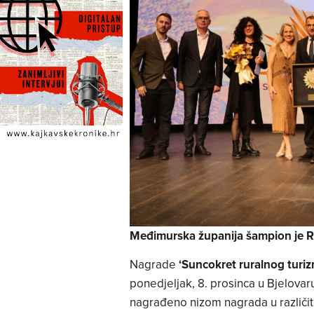
Međimurska županija šampion je Rur
Nagrade
‘Suncokret ruralnog turi
ponedjeljak, 8. prosinca u Bjelova
nagrađeno nizom nagrada u različi