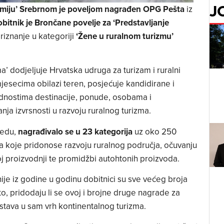
J
nomiju’ Srebrnom je poveljom nagrađen OPG Pešta
iz
obitnik je Brončane povelje za ‘Predstavljanje
riznanje u kategoriji
‘Žene u ruralnom turizmu’
’ dodjeljuje Hrvatska udruga za turizam i ruralni
i mjesecima obilazi teren, posjećuje kandidirane i
dnostima destinacije, ponude, osobama i
ja izvrsnosti u razvoju ruralnog turizma.
redu,
nagrađivalo se u 23 kategorija
uz oko 250
ija koje pridonose razvoju ruralnog područja, očuvanju
koj proizvodnji te promidžbi autohtonih proizvoda.
ije iz godine u godinu dobitnici su sve većeg broja
to, pridodaju li se ovoj i brojne druge nagrade za
tava u sam vrh kontinentalnog turizma.