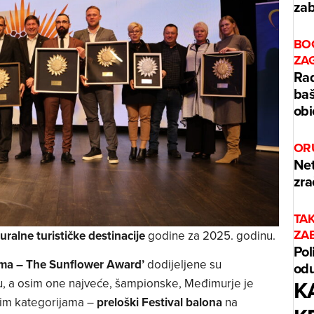
zab
BO
ZA
Rad
baš
obi
OR
Net
zra
TA
ZA
alne turističke destinacije
godine za 2025. godinu.
Pol
zma – The Sunflower Award’
dodijeljene su
odu
K
ru, a osim one najveće, šampionske, Međimurje je
tim kategorijama –
preloški Festival balona
na