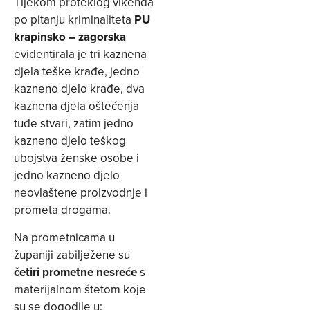
Tijekom proteklog vikenda
po pitanju kriminaliteta
PU
krapinsko – zagorska
evidentirala je tri kaznena
djela teške krađe, jedno
kazneno djelo krađe, dva
kaznena djela oštećenja
tuđe stvari, zatim jedno
kazneno djelo teškog
ubojstva ženske osobe i
jedno kazneno djelo
neovlaštene proizvodnje i
prometa drogama.
Na prometnicama u
županiji zabilježene su
četiri prometne nesreće
s
materijalnom štetom koje
su se dogodile u: