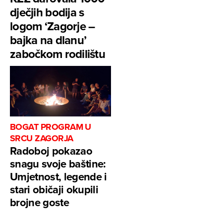
dječjih bodija s
logom ‘Zagorje –
bajka na dlanu’
zabočkom rodilištu
BOGAT PROGRAM U
SRCU ZAGORJA
Radoboj pokazao
snagu svoje baštine:
Umjetnost, legende i
stari običaji okupili
brojne goste