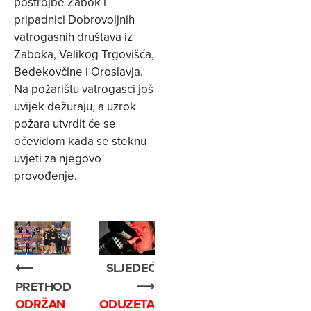
postrojbe Zabok i
pripadnici Dobrovoljnih
vatrogasnih društava iz
Zaboka, Velikog Trgovišća,
Bedekovčine i Oroslavja.
Na požarištu vatrogasci još
uvijek dežuraju, a uzrok
požara utvrdit će se
očevidom kada se steknu
uvjeti za njegovo
provođenje.
⟵
SLJEDEĆE
PRETHODNO
⟶
ODRŽAN
ODUZETA