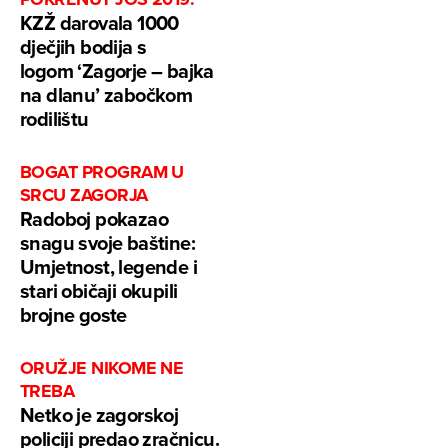
KZŽ darovala 1000
dječjih bodija s
logom ‘Zagorje – bajka
na dlanu’ zabočkom
rodilištu
BOGAT PROGRAM U
SRCU ZAGORJA
Radoboj pokazao
snagu svoje baštine:
Umjetnost, legende i
stari običaji okupili
brojne goste
ORUŽJE NIKOME NE
TREBA
Netko je zagorskoj
policiji predao zračnicu.