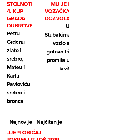
STOLNOTENISKI
MU JE I
4. KUP
VOZAČKA
GRADA
DOZVOLA
DUBROVNIKA
U
Petru
Stubakima
Grdenu
vozio s
zlato i
gotovo tri
srebro,
promila u
Mateu i
krvi!
Karlu
Pavloviću
srebro i
bronca
Najnovije
Najčitanije
LIJEPI OBIČAJ
POKRENUT JOŠ 2019.