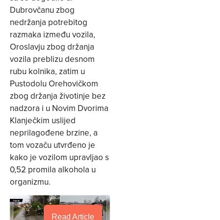
Dubrovčanu zbog
nedržanja potrebitog
razmaka između vozila,
Oroslavju zbog držanja
vozila preblizu desnom
rubu kolnika, zatim u
Pustodolu Orehovičkom
zbog držanja životinje bez
nadzora i u Novim Dvorima
Klanječkim uslijed
neprilagođene brzine, a
tom vozaču utvrđeno je
kako je vozilom upravljao s
0,52 promila alkohola u
organizmu.
Read Article