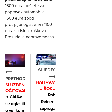
1600 eura odštete za
popravak automobila.,
1500 eura zbog
pretrpljenog straha i 1100
eura sudskih troškova.
Presuda je nepravomoćna.
SLJEDEĆE
⟵
⟶
PRETHODNO
HOLLYWOOD
SLUŽBENO
U ŠOKU
OČITOVANJE
Rob
Iz CIAK-a
Reiner i
se oglasili
supruga
o velikom