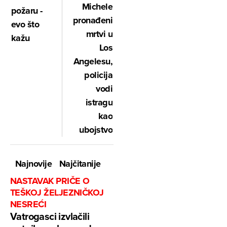
Michele
požaru -
pronađeni
evo što
mrtvi u
kažu
Los
Angelesu,
policija
vodi
istragu
kao
ubojstvo
Najnovije
Najčitanije
NASTAVAK PRIČE O
TEŠKOJ ŽELJEZNIČKOJ
NESREĆI
Vatrogasci izvlačili