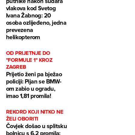
putnike nakon sudara
vlakova kod Svetog
Ivana Žabnog: 20
osoba ozlijeđeno, jedna
prevezena
helikopterom
OD PRIJETNJE DO
"FORMULE 1" KROZ
ZAGREB
Prijetio ženi pa bježao
policiji: Pijan se BMW-
om zabio u ogradu,
imao 1,81 promila!
REKORD KOJI NITKO NE
ŽELI OBORITI
Čovjek došao u splitsku
bolnicu s 6,2 promila: