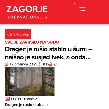
Crna kronika
SVE JE ZAVRŠILO NA SUDU
Dragec je rušio stablo u šumi –
naišao je susjed Ivek, a onda…
15. prosinca 2025.
11:15
ZI
FOTO: Ilustracija
Dragec je rušio stabla
u