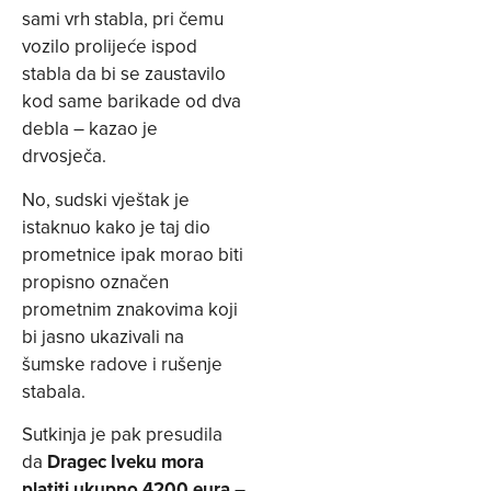
sami vrh stabla, pri čemu
vozilo prolijeće ispod
stabla da bi se zaustavilo
kod same barikade od dva
debla – kazao je
drvosječa.
No, sudski vještak je
istaknuo kako je taj dio
prometnice ipak morao biti
propisno označen
prometnim znakovima koji
bi jasno ukazivali na
šumske radove i rušenje
stabala.
Sutkinja je pak presudila
da
Dragec Iveku mora
platiti ukupno 4200 eura
–