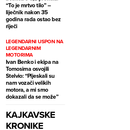
“To je mrtvo tilo” –
liječnik nakon 35
godina rada ostao bez
riječi
LEGENDARNI USPON NA
LEGENDARNIM
MOTORIMA
Ivan Benko i ekipa na
Tomosima osvojili
Stelvio: “Pljeskali su
nam vozači velikih
motora, a mi smo
dokazali da se može”
KAJKAVSKE
KRONIKE