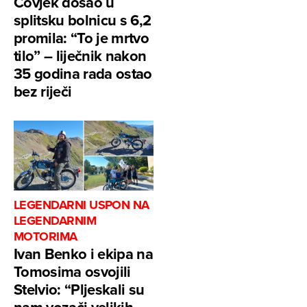
Čovjek došao u
splitsku bolnicu s 6,2
promila: “To je mrtvo
tilo” – liječnik nakon
35 godina rada ostao
bez riječi
LEGENDARNI USPON NA
LEGENDARNIM
MOTORIMA
Ivan Benko i ekipa na
Tomosima osvojili
Stelvio: “Pljeskali su