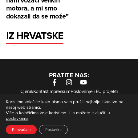
nam vozači velikih
motora, a mi smo
dokazali da se može”
IZ HRVATSKE
PRATITE NAS:
Cjenik
Kontakt
Impressum
Poslovanje i EU projekti
Arhiva digitalnih novina
Uvjeti korištenja
Zaštita privatnosti
Koristimo kolačiće kako bismo vam pružili najbolje iskustvo na
Kolačići
našoj web stranici.
Više o kolačićima koje koristimo ili ih možete isključiti u
postavkama
.
© Zagorje International – Sva prava pridržana | Developed
krMedia
by
Prihvaćam
Postavke