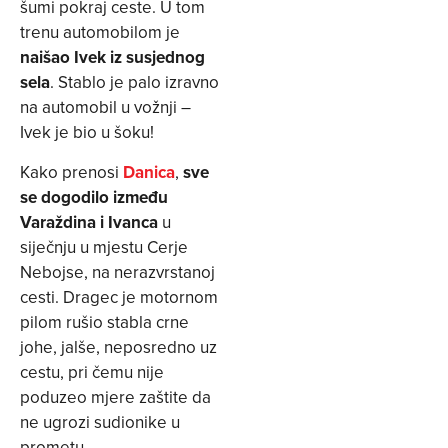
šumi pokraj ceste. U tom
trenu automobilom je
naišao Ivek iz susjednog
sela
. Stablo je palo izravno
na automobil u vožnji –
Ivek je bio u šoku!
Kako prenosi
Danica
,
sve
se dogodilo između
Varaždina i Ivanca
u
siječnju u mjestu Cerje
Nebojse, na nerazvrstanoj
cesti. Dragec je motornom
pilom rušio stabla crne
johe, jalše, neposredno uz
cestu, pri čemu nije
poduzeo mjere zaštite da
ne ugrozi sudionike u
prometu.