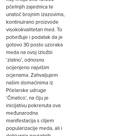
pčelinjih zajednica te
unatoč brojnim izazovima,
kontinuirano proizvode
visokokvalitetan med. To
potvrđuje i podatak da je
gotovo 30 posto uzoraka
meda na ovoj izložbi
‘zlatno’, odnosno
ocijenjeno najvišim
ocjenama. Zahvaljujem
našim domaćinima iz
Pčelarske udruge
‘Čmalico’, na čiju je
inicijativu pokrenuta ova
međunarodna
manifestacija s ciljem
popularizacije meda, ali i
dobivanja povratnih