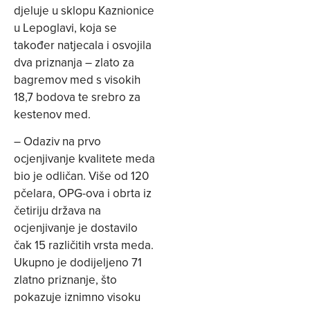
djeluje u sklopu Kaznionice
u Lepoglavi, koja se
također natjecala i osvojila
dva priznanja – zlato za
bagremov med s visokih
18,7 bodova te srebro za
kestenov med.
– Odaziv na prvo
ocjenjivanje kvalitete meda
bio je odličan. Više od 120
pčelara, OPG-ova i obrta iz
četiriju država na
ocjenjivanje je dostavilo
čak 15 različitih vrsta meda.
Ukupno je dodijeljeno 71
zlatno priznanje, što
pokazuje iznimno visoku