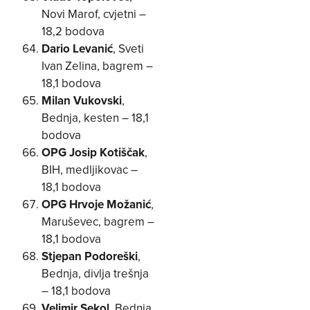
Novi Marof, cvjetni –
18,2 bodova
Dario Levanić
, Sveti
Ivan Zelina, bagrem –
18,1 bodova
Milan Vukovski
,
Bednja, kesten – 18,1
bodova
OPG Josip Kotiščak
,
BIH, medljikovac –
18,1 bodova
OPG Hrvoje Možanić
,
Maruševec, bagrem –
18,1 bodova
Stjepan Podoreški
,
Bednja, divlja trešnja
– 18,1 bodova
Velimir Sekol
, Bednja,