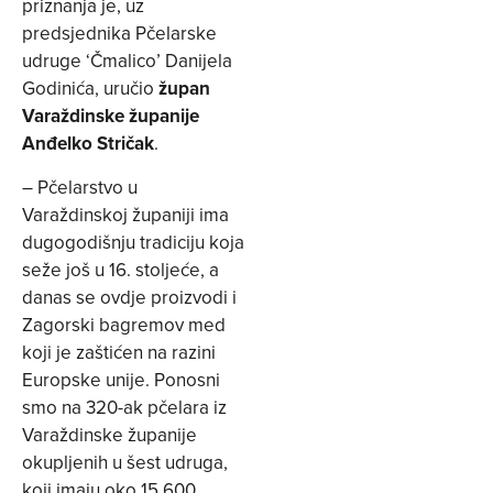
priznanja je, uz
predsjednika Pčelarske
udruge ‘Čmalico’ Danijela
Godinića, uručio
župan
Varaždinske županije
Anđelko Stričak
.
– Pčelarstvo u
Varaždinskoj županiji ima
dugogodišnju tradiciju koja
seže još u 16. stoljeće, a
danas se ovdje proizvodi i
Zagorski bagremov med
koji je zaštićen na razini
Europske unije. Ponosni
smo na 320-ak pčelara iz
Varaždinske županije
okupljenih u šest udruga,
koji imaju oko 15.600