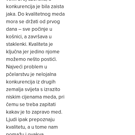
konkurencija je bila zaista
jaka. Do kvalitetnog meda
mora se držati od prvog
dana – sve počinje u
košnici, a završava u
staklenki. Kvaliteta je
ključna jer jedino njome
možemo nešto postići.
Najveći problem u
pčelarstvu je nelojalna
konkurencija iz drugih
zemalja svijeta s izrazito
niskim cijenama meda, pri
čemu se treba zapitati
kakav je to zapravo med.
Ljudi ipak prepoznaju
kvalitetu, a u tome nam
pomažu i ovakva