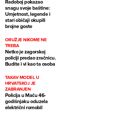
Radoboj pokazao
snagu svoje baštine:
Umjetnost, legende i
stari običaji okupili
brojne goste
ORUŽJE NIKOME NE
TREBA
Netko je zagorskoj
policiji predao zračnicu.
Budite i vi kao ta osoba
TAKAV MODEL U
HRVATSKOJ JE
ZABRANJEN
Policija u Maču 46-
godišnjaku oduzela
električni romobil