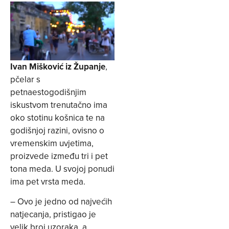
Ivan Mišković iz Županje
,
pčelar s
petnaestogodišnjim
iskustvom trenutačno ima
oko stotinu košnica te na
godišnjoj razini, ovisno o
vremenskim uvjetima,
proizvede između tri i pet
tona meda. U svojoj ponudi
ima pet vrsta meda.
– Ovo je jedno od najvećih
natjecanja, pristigao je
velik broj uzoraka, a