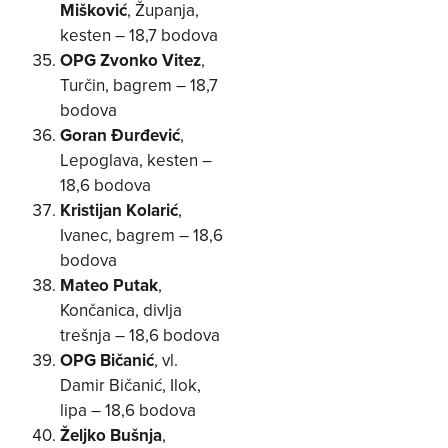
Mišković
, Županja,
kesten – 18,7 bodova
OPG Zvonko Vitez
,
Turčin, bagrem – 18,7
bodova
Goran Đurđević
,
Lepoglava, kesten –
18,6 bodova
Kristijan Kolarić
,
Ivanec, bagrem – 18,6
bodova
Mateo Putak
,
Končanica, divlja
trešnja – 18,6 bodova
OPG Bičanić
, vl.
Damir Bičanić, Ilok,
lipa – 18,6 bodova
Željko Bušnja
,