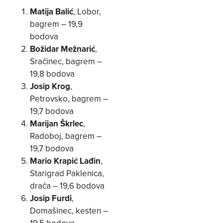
Matija Balić
, Lobor,
bagrem – 19,9
bodova
Božidar Mežnarić
,
Sračinec, bagrem –
19,8 bodova
Josip Krog
,
Petrovsko, bagrem –
19,7 bodova
Marijan Škrlec
,
Radoboj, bagrem –
19,7 bodova
Mario Krapić Lađin
,
Starigrad Paklenica,
drača – 19,6 bodova
Josip Furdi
,
Domašinec, kesten –
19,5 bodova