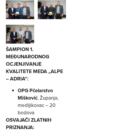
ŠAMPION 1.
MEĐUNARODNOG
OCJENJIVANJE
KVALITETE MEDA „ALPE
– ADRIA”:
OPG Pčelarstvo
Mišković
, Županja,
medljikovac – 20
bodova
OSVAJAČI ZLATNIH
PRIZNANJA: