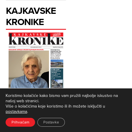
KAJKAVSKE
KRONIKE
Koristimo kolačiće kako bismo vam pružili najbolje iskustvo na
našoj web stranici.
Više o kolačićima koje koristimo ili ih možete isključiti u
postavkama
.
Prihvaćam
Postavke
JOŠ IZ