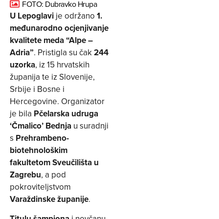
FOTO: Dubravko Hrupa
U Lepoglavi
je održano
1.
međunarodno ocjenjivanje
kvalitete meda “Alpe –
Adria”
. Pristigla su čak
244
uzorka
, iz 15 hrvatskih
županija te iz Slovenije,
Srbije i Bosne i
Hercegovine. Organizator
je bila
Pčelarska udruga
‘Čmalico’ Bednja
u suradnji
s
Prehrambeno-
biotehnološkim
fakultetom Sveučilišta u
Zagrebu
, a pod
pokroviteljstvom
Varaždinske županije
.
Titulu šampiona
i novčanu