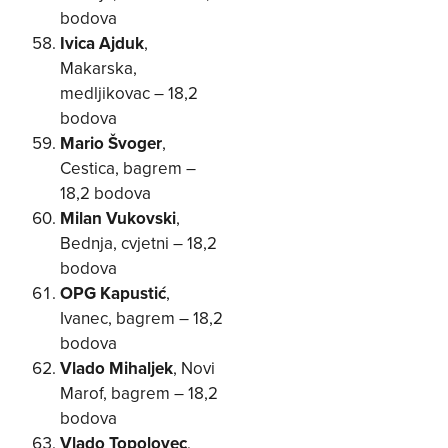
bodova
Ivica Ajduk
,
Makarska,
medljikovac – 18,2
bodova
Mario Švoger
,
Cestica, bagrem –
18,2 bodova
Milan Vukovski
,
Bednja, cvjetni – 18,2
bodova
OPG Kapustić
,
Ivanec, bagrem – 18,2
bodova
Vlado Mihaljek
, Novi
Marof, bagrem – 18,2
bodova
Vlado Topolovec
,