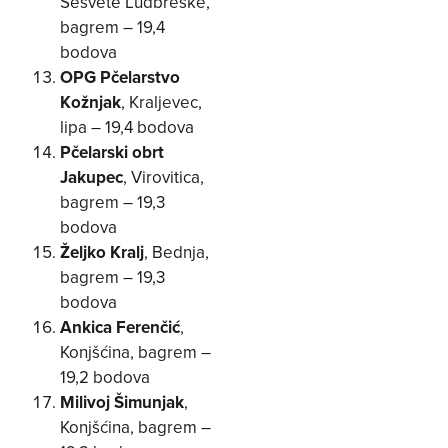
Sesvete Ludbreške,
bagrem – 19,4
bodova
OPG Pčelarstvo
Kožnjak
, Kraljevec,
lipa – 19,4 bodova
Pčelarski obrt
Jakupec
, Virovitica,
bagrem – 19,3
bodova
Željko Kralj
, Bednja,
bagrem – 19,3
bodova
Ankica Ferenčić
,
Konjšćina, bagrem –
19,2 bodova
Milivoj Šimunjak
,
Konjšćina, bagrem –