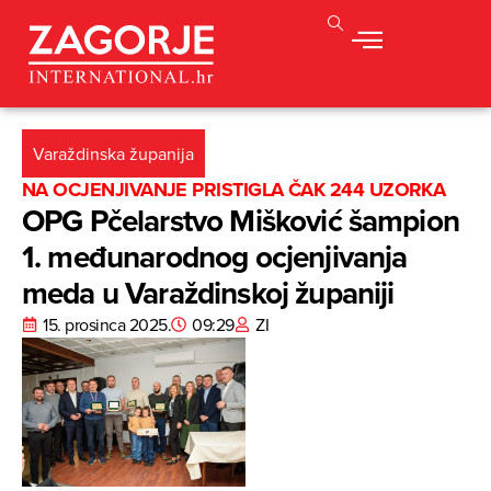
Varaždinska županija
NA OCJENJIVANJE PRISTIGLA ČAK 244 UZORKA
OPG Pčelarstvo Mišković šampion
1. međunarodnog ocjenjivanja
meda u Varaždinskoj županiji
15. prosinca 2025.
09:29
ZI