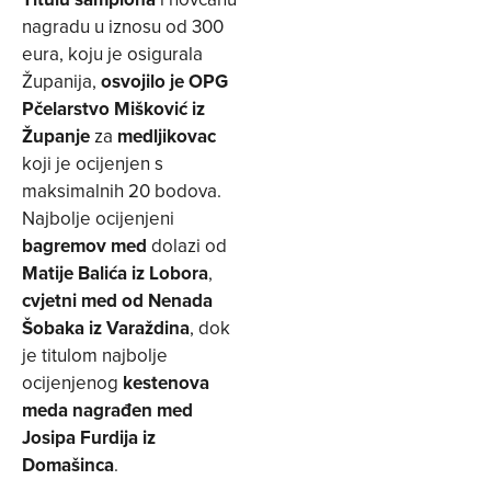
nagradu u iznosu od 300
eura, koju je osigurala
Županija,
osvojilo je OPG
Pčelarstvo Mišković iz
Županje
za
medljikovac
koji je ocijenjen s
maksimalnih 20 bodova.
Najbolje ocijenjeni
bagremov med
dolazi od
Matije Balića iz Lobora
,
cvjetni med od Nenada
Šobaka iz Varaždina
, dok
je titulom najbolje
ocijenjenog
kestenova
meda nagrađen med
Josipa Furdija iz
Domašinca
.