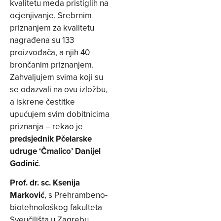
kvalitetu meda pristiglih na
ocjenjivanje. Srebrnim
priznanjem za kvalitetu
nagrađena su 133
proizvođača, a njih 40
brončanim priznanjem.
Zahvaljujem svima koji su
se odazvali na ovu izložbu,
a iskrene čestitke
upućujem svim dobitnicima
priznanja – rekao je
predsjednik Pčelarske
udruge ‘Čmalico’ Danijel
Godinić
.
Prof. dr. sc. Ksenija
Marković
, s Prehrambeno-
biotehnološkog fakulteta
Sveučilišta u Zagrebu