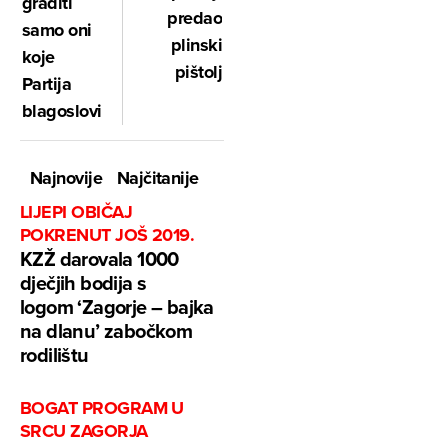
graditi
predao
samo oni
plinski
koje
pištolj
Partija
blagoslovi"
Najnovije
Najčitanije
LIJEPI OBIČAJ
POKRENUT JOŠ 2019.
KZŽ darovala 1000
dječjih bodija s
logom ‘Zagorje – bajka
na dlanu’ zabočkom
rodilištu
BOGAT PROGRAM U
SRCU ZAGORJA