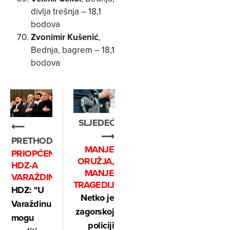
divlja trešnja – 18,1
bodova
Zvonimir Kušenić
,
Bednja, bagrem – 18,1
bodova
SLJEDEĆE
⟵
⟶
PRETHODNO
MANJE
PRIOPĆENJE
ORUŽJA,
HDZ-A
MANJE
VARAŽDIN:
TRAGEDIJA
HDZ: "U
Netko je
Varaždinu
zagorskoj
mogu
policiji