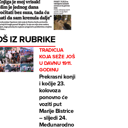
OŠ IZ RUBRIKE
TRADICIJA
KOJA SEŽE JOŠ
U DAVNU 1911.
GODINU
Prekrasni konji
i kočije 23.
kolovoza
ponovno će
voziti put
Marije Bistrice
– slijedi 24.
Međunarodno