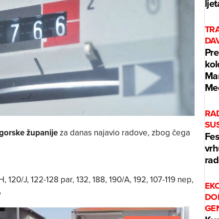
ljet
TRA
DAV
Pre
kol
Mar
Me
RA
SUS
gorske županije
za danas najavio radove, zbog čega
Fes
vrh
rad
, 120/J, 122-128 par, 132, 188, 190/A, 192, 107-119 nep,
EKO
p
DO
GE