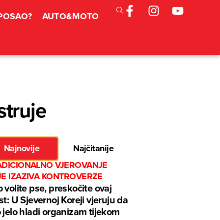
 POSAO?
AUTO&MOTO
struje
Najnovije
Najčitanije
ADICIONALNO VJEROVANJE
JE IZAZIVA KONTROVERZE
 volite pse, preskočite ovaj
st: U Sjevernoj Koreji vjeruju da
 jelo hladi organizam tijekom