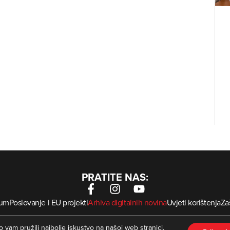
PRATITE NAS:
sum
Poslovanje i EU projekti
Arhiva digitalnih novina
Uvjeti korištenja
Zaš
krMed
 Zagorje International – Sva prava pridržana | Developed by
 vam pružili najbolje iskustvo na našoj web stranici.