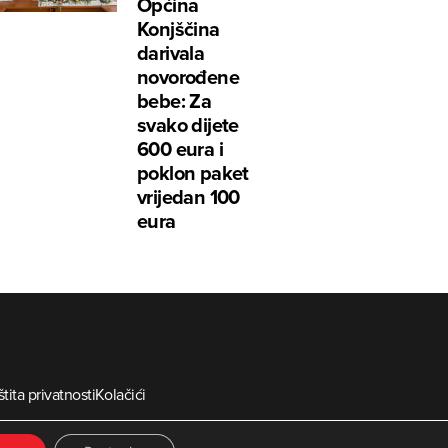
Općina
Konjščina
darivala
novorođene
bebe: Za
svako dijete
600 eura i
poklon paket
vrijedan 100
eura
tita privatnosti
Kolačići
ia