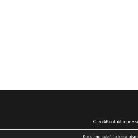
Cjenik
Kontakt
Impres
©
Koristimo kolačiće kako bismo