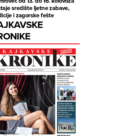
rovec od 13. do 16. kolovoza
taje središte ljetne zabave,
dicije i zagorske fešte
AJKAVSKE
RONIKE