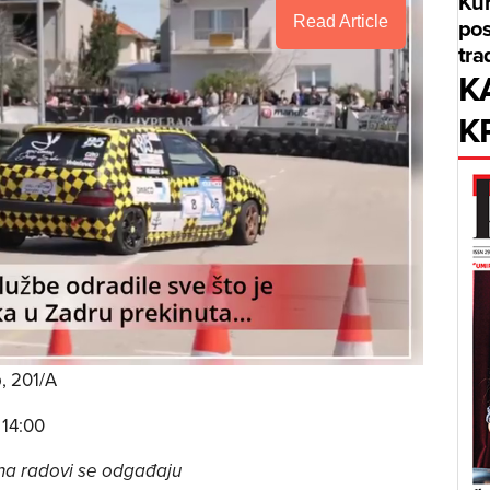
Kum
pos
Read Article
tra
K
K
, 201/A
 14:00
na radovi se odgađaju