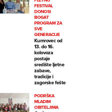
FLETNO
FESTIVAL
DONOSI
BOGAT
PROGRAM ZA
SVE
GENERACIJE
Kumrovec od
13. do 16.
kolovoza
postaje
središte ljetne
zabave,
tradicije i
zagorske fešte
PODRŠKA
MLADIM
OBITELJIMA