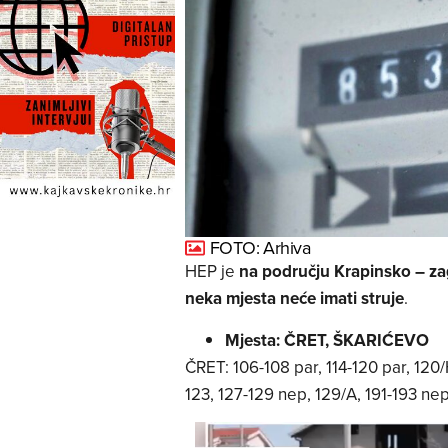
FOTO: Arhiva
HEP je
na području Krapinsko – za
neka mjesta neće imati struje
.
Mjesta: ČRET, ŠKARIĆEVO
ČRET: 106-108 par, 114-120 par, 120/H
123, 127-129 nep, 129/A, 191-193 ne