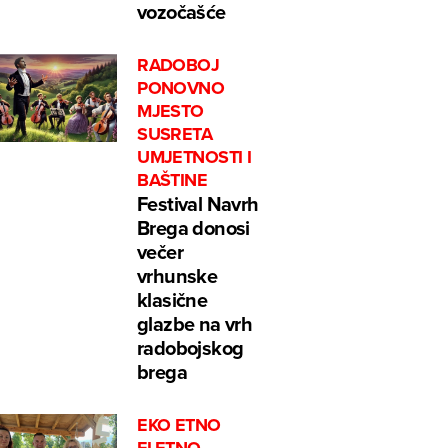
vozočašće
RADOBOJ
PONOVNO
MJESTO
SUSRETA
UMJETNOSTI I
BAŠTINE
Festival Navrh
Brega donosi
večer
vrhunske
klasične
glazbe na vrh
radobojskog
brega
EKO ETNO