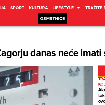
JA
SPORT
KULTURA
LIFESTYLE
TRAŽITE
OSMRTNICE
agorju danas neće imati 
TR
KO
Ako
tek
ovo