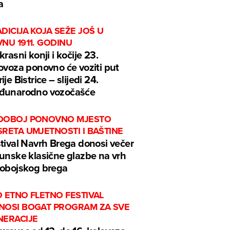
a
DICIJA KOJA SEŽE JOŠ U
NU 1911. GODINU
krasni konji i kočije 23.
ovoza ponovno će voziti put
ije Bistrice – slijedi 24.
đunarodno vozočašće
DOBOJ PONOVNO MJESTO
RETA UMJETNOSTI I BAŠTINE
tival Navrh Brega donosi večer
unske klasične glazbe na vrh
obojskog brega
 ETNO FLETNO FESTIVAL
NOSI BOGAT PROGRAM ZA SVE
NERACIJE