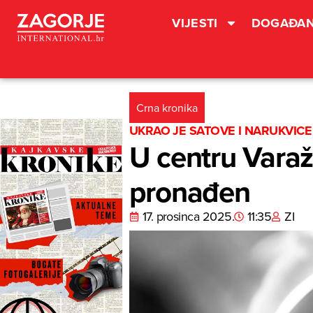
VIJESTI
DOGAĐAN
Crna kronika
UKRAO JE SATOVE I NARUKVICE
U centru Varaž
pronađen
17. prosinca 2025.
11:35
ZI