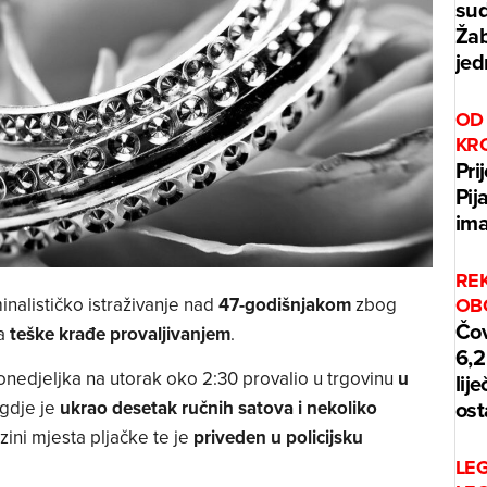
sud
Žab
jed
OD 
KR
Pri
Pij
ima
REK
minalističko istraživanje nad
47-godišnjakom
zbog
OB
Čov
la
teške krađe provaljivanjem
.
6,2
onedjeljka na utorak oko 2:30 provalio u trgovinu
u
lij
ost
 gdje je
ukrao desetak ručnih satova i nekoliko
izini mjesta pljačke te je
priveden u policijsku
LE