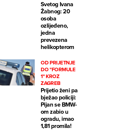
Svetog Ivana
Žabnog: 20
osoba
ozlijeđeno,
jedna
prevezena
helikopterom
OD PRIJETNJE
DO "FORMULE
1" KROZ
ZAGREB
Prijetio ženi pa
bježao policiji:
Pijan se BMW-
om zabio u
ogradu, imao
1,81 promila!