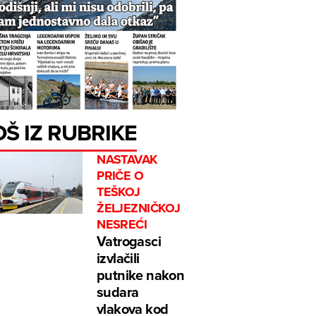
OŠ IZ RUBRIKE
NASTAVAK
PRIČE O
TEŠKOJ
ŽELJEZNIČKOJ
NESREĆI
Vatrogasci
izvlačili
putnike nakon
sudara
vlakova kod