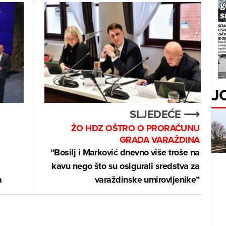
J
SLJEDEĆE ⟶
ŽO HDZ OŠTRO O PRORAČUNU
GRADA VARAŽDINA
“Bosilj i Marković dnevno više troše na
kavu nego što su osigurali sredstva za
a
varaždinske umirovljenike”