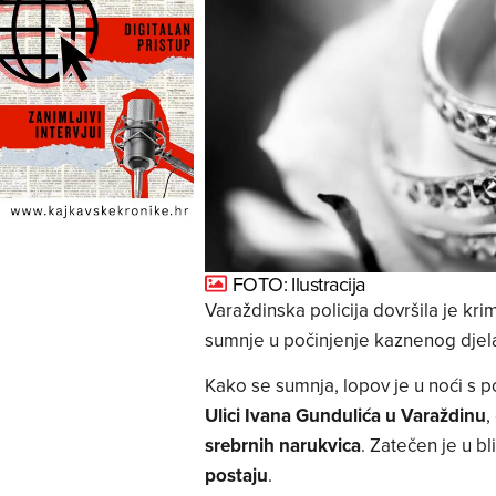
FOTO: Ilustracija
Varaždinska policija dovršila je kri
sumnje u počinjenje kaznenog dje
Kako se sumnja, lopov je u noći s p
Ulici Ivana Gundulića u Varaždinu
,
srebrnih narukvica
. Zatečen je u bl
postaju
.