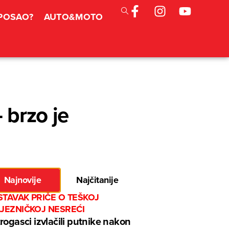
 POSAO?
AUTO&MOTO
 brzo je
Najnovije
Najčitanije
TAVAK PRIČE O TEŠKOJ
LJEZNIČKOJ NESREĆI
rogasci izvlačili putnike nakon