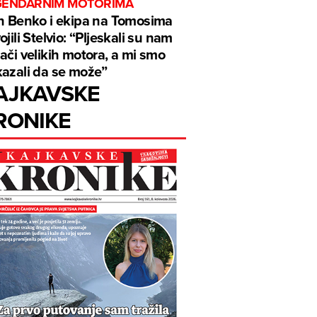
GENDARNIM MOTORIMA
n Benko i ekipa na Tomosima
ojili Stelvio: “Pljeskali su nam
ači velikih motora, a mi smo
azali da se može”
AJKAVSKE
RONIKE