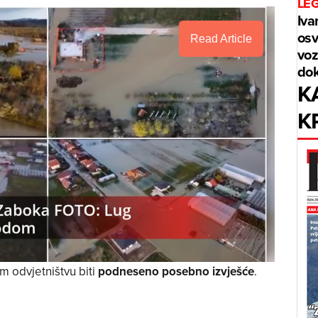
LE
Iva
osv
Read Article
voz
dok
K
K
 odvjetništvu biti
podneseno posebno izvješće
.