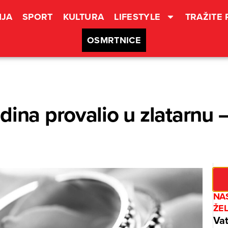
JA
SPORT
KULTURA
LIFESTYLE
TRAŽITE
OSMRTNICE
dina provalio u zlatarnu –
NAS
ŽE
Vat