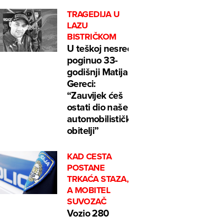
TRAGEDIJA U
LAZU
BISTRIČKOM
U teškoj nesreći
poginuo 33-
godišnji Matija
Gereci:
“Zauvijek ćeš
ostati dio naše
automobilističke
obitelji”
KAD CESTA
POSTANE
TRKAĆA STAZA,
A MOBITEL
SUVOZAČ
Vozio 280