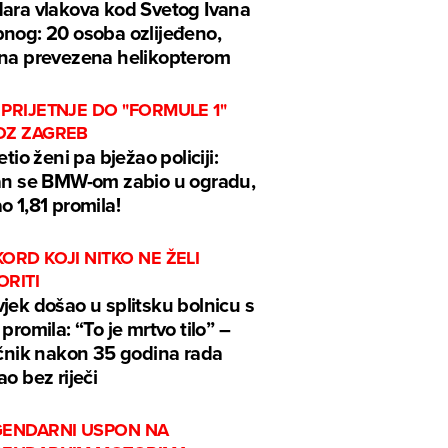
ara vlakova kod Svetog Ivana
nog: 20 osoba ozlijeđeno,
na prevezena helikopterom
PRIJETNJE DO "FORMULE 1"
OZ ZAGREB
jetio ženi pa bježao policiji:
an se BMW-om zabio u ogradu,
o 1,81 promila!
ORD KOJI NITKO NE ŽELI
ORITI
jek došao u splitsku bolnicu s
 promila: “To je mrtvo tilo” –
ečnik nakon 35 godina rada
ao bez riječi
GENDARNI USPON NA