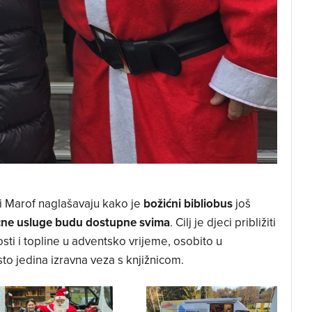
vi Marof naglašavaju kako je
božićni bibliobus
još
ične usluge budu dostupne svima
. Cilj je djeci približiti
adosti i topline u adventsko vrijeme, osobito u
to jedina izravna veza s knjižnicom.