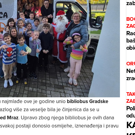
zab
BO
ZA
Rad
baš
obi
OR
Net
zra
TA
ZA
najmlađe ove je godine unio
bibliobus Gradske
Pol
razlog više za veselje bila je činjenica da se u
odu
jed Mraz
. Upravo zbog njega bibliobus je ovih dana
K
a svakoj postaji donosio osmijehe, iznenađenja i pravu