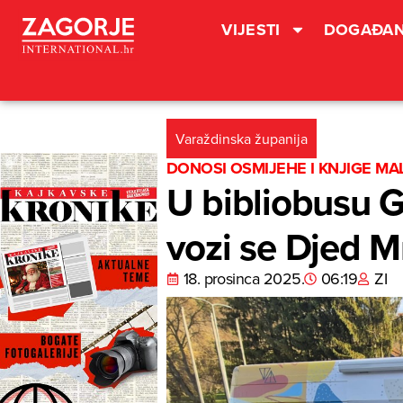
VIJESTI
DOGAĐAN
Varaždinska županija
DONOSI OSMIJEHE I KNJIGE MA
U bibliobusu G
vozi se Djed M
18. prosinca 2025.
06:19
ZI