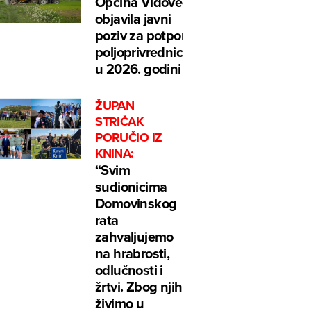
Općina Vidovec
objavila javni
poziv za potpore
poljoprivrednicima
u 2026. godini
ŽUPAN
STRIČAK
PORUČIO IZ
KNINA:
“Svim
sudionicima
Domovinskog
rata
zahvaljujemo
na hrabrosti,
odlučnosti i
žrtvi. Zbog njih
živimo u