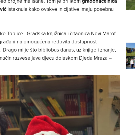
lio brojne mališane. Tom je prilikom
gradonačelnica
vić
istaknula kako ovakve inicijative imaju posebnu
e Toplice i Gradska knjižnica i čitaonica Novi Marof
m građanima omogućena redovita dostupnost
 Drago mi je što bibliobus danas, uz knjige i znanje,
pši način razveseljava djecu dolaskom Djeda Mraza –