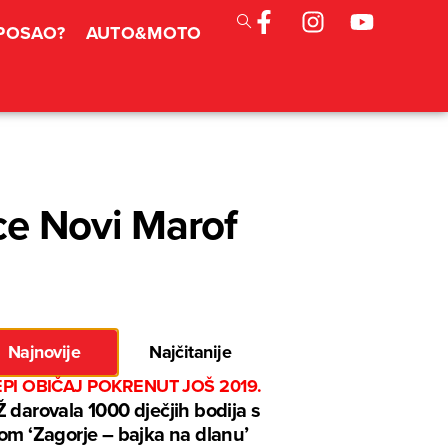
 POSAO?
AUTO&MOTO
ice Novi Marof
Najnovije
Najčitanije
EPI OBIČAJ POKRENUT JOŠ 2019.
 darovala 1000 dječjih bodija s
om ‘Zagorje – bajka na dlanu’