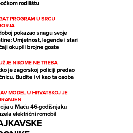
očkom rodilištu
GAT PROGRAM U SRCU
GORJA
oboj pokazao snagu svoje
tine: Umjetnost, legende i stari
čaji okupili brojne goste
UŽJE NIKOME NE TREBA
ko je zagorskoj policiji predao
čnicu. Budite i vi kao ta osoba
KAV MODEL U HRVATSKOJ JE
BRANJEN
icija u Maču 46-godišnjaku
zela električni romobil
AJKAVSKE