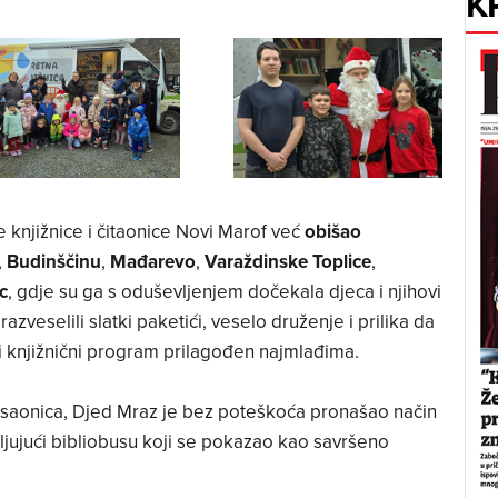
K
 knjižnice i čitaonice Novi Marof već
obišao
,
Budinščinu
,
Mađarevo
,
Varaždinske Toplice
,
c
, gdje su ga s oduševljenjem dočekala djeca i njihovi
 razveselili slatki paketići, veselo druženje i prilika da
i knjižnični program prilagođen najmlađima.
ni saonica, Djed Mraz je bez poteškoća pronašao način
ljujući bibliobusu koji se pokazao kao savršeno