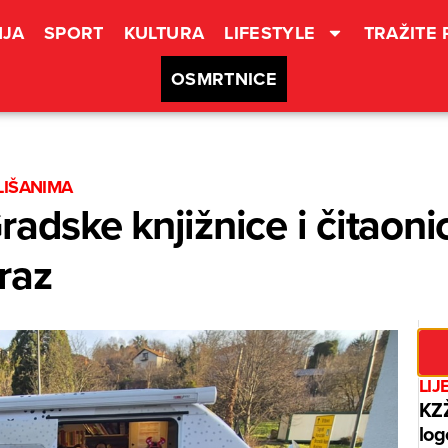
JA
SPORT
KULTURA
LIFESTYLE
TRAŽITE
OSMRTNICE
LIŠANIMA
radske knjižnice i čitaon
raz
LIJ
KZŽ
log