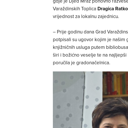
gdje je Djed Mraz ponovno razvese
Varaždinskih Toplica
Dragica Ratko
vrijednost za lokalnu zajednicu.
– Prije godinu dana Grad Varaždinsk
potpisali su ugovor kojim je naši
knjižničnih usluga putem bibliobusa.
širi i božićno veselje te na najlje
poručila je gradonačelnica.