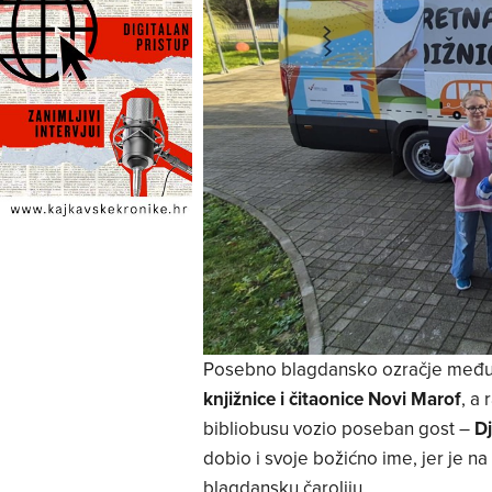
Posebno blagdansko ozračje među 
knjižnice i čitaonice Novi Marof
, a 
bibliobusu vozio poseban gost –
D
dobio i svoje božićno ime, jer je n
blagdansku čaroliju.