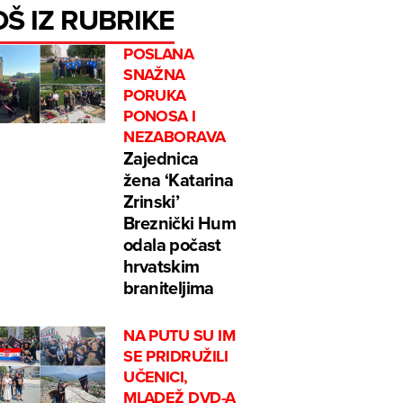
OŠ IZ RUBRIKE
POSLANA
SNAŽNA
PORUKA
PONOSA I
NEZABORAVA
Zajednica
žena ‘Katarina
Zrinski’
Breznički Hum
odala počast
hrvatskim
braniteljima
NA PUTU SU IM
SE PRIDRUŽILI
UČENICI,
MLADEŽ DVD-A