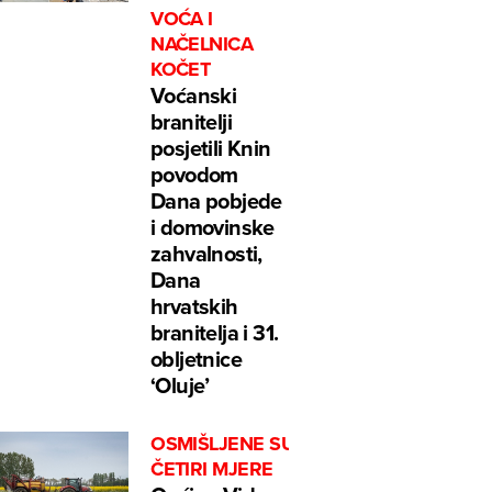
VOĆA I
NAČELNICA
KOČET
Voćanski
branitelji
posjetili Knin
povodom
Dana pobjede
i domovinske
zahvalnosti,
Dana
hrvatskih
branitelja i 31.
obljetnice
‘Oluje’
OSMIŠLJENE SU
ČETIRI MJERE