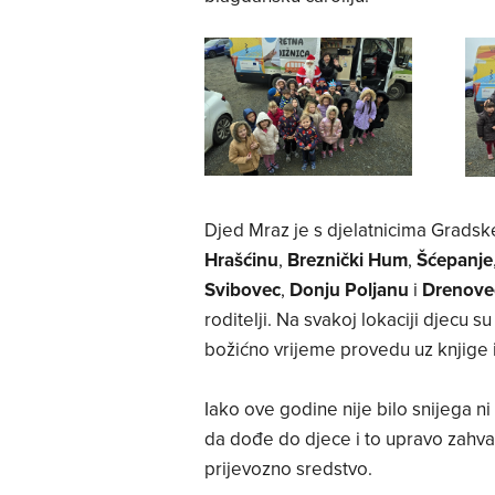
Djed Mraz je s djelatnicima Gradske
Hrašćinu
,
Breznički Hum
,
Šćepanje
Svibovec
,
Donju Poljanu
i
Drenove
roditelji. Na svakoj lokaciji djecu su
božićno vrijeme provedu uz knjige 
Iako ove godine nije bilo snijega 
da dođe do djece i to upravo zahva
prijevozno sredstvo.