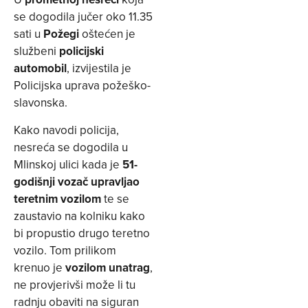
se dogodila jučer oko 11.35
sati u
Požegi
oštećen je
službeni
policijski
automobil
, izvijestila je
Policijska uprava požeško-
slavonska.
Kako navodi policija,
nesreća se dogodila u
Mlinskoj ulici kada je
51-
godišnji vozač upravljao
teretnim vozilom
te se
zaustavio na kolniku kako
bi propustio drugo teretno
vozilo. Tom prilikom
krenuo je
vozilom unatrag
,
ne provjerivši može li tu
radnju obaviti na siguran