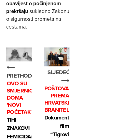
obavijest o počinjenom
prekršaju
sukladno Zakonu
o sigurnosti prometa na
cestama.
⟵
SLJEDEĆE
PRETHODNO
⟶
OVO SU
POŠTOVANJE
SMJERNICE
PREMA
DOMA
HRVATSKIM
'NOVI
BRANITELJIMA
POČETAK'
Dokumentarni
TIHI
film
ZNAKOVI
“Tigrovi
FEMICIDA: