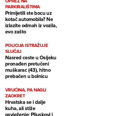
OPREZ NA
PARKIRALIŠTIMA
Primijetili ste bocu uz
kotač automobila? Ne
izlazite odmah iz vozila,
evo zašto
POLICIJA ISTRAŽUJE
SLUČAJ
Nasred ceste u Osijeku
pronađen pretučeni
muškarac (43), hitno
prebačen u bolnicu
VRUĆINA, PA NAGLI
ZAOKRET
Hrvatska se i dalje
kuha, ali stiže
osvježenje: Pljuskovi i