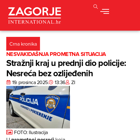
Crna kronika
NESVAKIDAŠNJA PROMETNA SITUACIJA
Stražnji kraj u prednji dio policije:
Nesreća bez ozlijeđenih
19. prosinca 2025.
13:36
ZI
FOTO: Ilustracija
U
prometnoj nesreći
koja