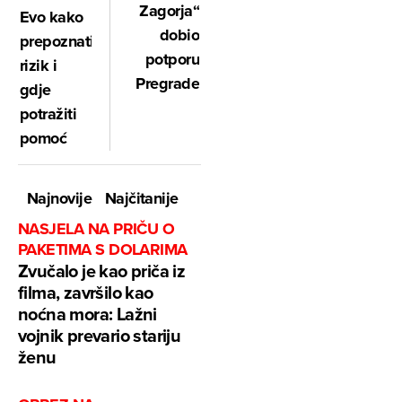
Zagorja“
Evo kako
dobio
prepoznati
potporu
rizik i
Pregrade
gdje
potražiti
pomoć
Najnovije
Najčitanije
NASJELA NA PRIČU O
PAKETIMA S DOLARIMA
Zvučalo je kao priča iz
filma, završilo kao
noćna mora: Lažni
vojnik prevario stariju
ženu