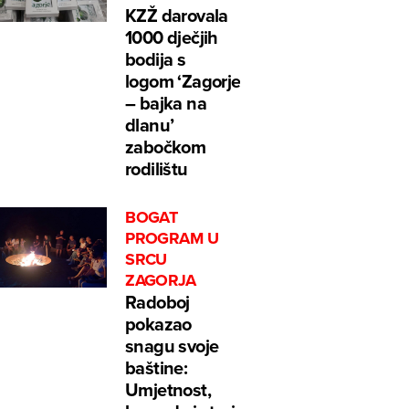
KZŽ darovala
1000 dječjih
bodija s
logom ‘Zagorje
– bajka na
dlanu’
zabočkom
rodilištu
BOGAT
PROGRAM U
SRCU
ZAGORJA
Radoboj
pokazao
snagu svoje
baštine:
Umjetnost,