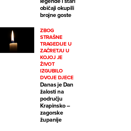
legende i stari
običaji okupili
brojne goste
ZBOG
STRAŠNE
TRAGEDIJE U
ZAČRETJU U
KOJOJ JE
ŽIVOT
IZGUBILO
DVOJE DJECE
Danas je Dan
žalosti na
području
Krapinsko –
zagorske
županije