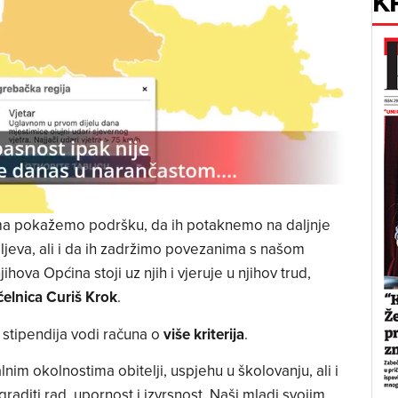
K
ima pokažemo podršku, da ih potaknemo na daljnje
ljeva, ali i da ih zadržimo povezanima s našom
hova Općina stoji uz njih i vjeruje u njihov trud,
elnica Curiš Krok
.
 stipendija vodi računa o
više kriterija
.
im okolnostima obitelji, uspjehu u školovanju, ali i
raditi rad, upornost i izvrsnost. Naši mladi svojim