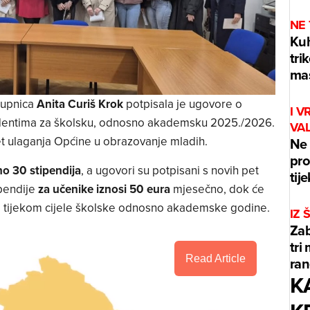
NE
Kuh
tri
mas
tupnica
Anita Curiš Krok
potpisala je ugovore o
I V
udentima za školsku, odnosno akademsku 2025./2026.
VA
et ulaganja Općine u obrazovanje mladih.
Ne 
pro
o 30 stipendija
, a ugovori su potpisani s novih pet
tij
ipendije
za učenike iznosi 50 eura
mjesečno, dok će
 tijekom cijele školske odnosno akademske godine.
IZ
Zab
tri
Read Article
ran
K