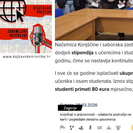
Načelnica Konjščine i saborska zas
dodjeli
stipendija
s učenicima i st
godinu, čime se nastavlja kontinuit
I ove će se godine isplaćivati
ukupn
učenika i osam studenata. Iznos st
studenti primati 80 eura
mjesečno,