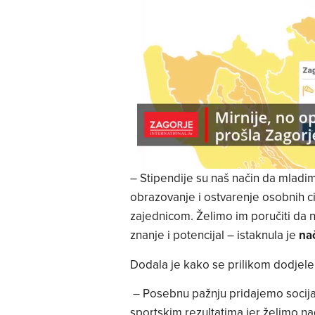
– Stipendije su naš način da mlad
obrazovanje i ostvarenje osobnih ci
zajednicom. Želimo im poručiti da nji
znanje i potencijal – istaknula je
nač
Dodala je kako se prilikom dodjele
– Posebnu pažnju pridajemo socijaln
sportskim rezultatima jer želimo nag