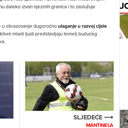
J
u daleko izvan njezinih granica i to zaslužuje
je u obrazovanje dugoročno
ulaganje u razvoj cijele
aktivni mladi ljudi predstavljaju temelj budućeg
ka.
SLJEDEĆE ⟶
MANTINELA