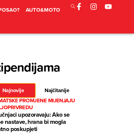
 POSAO?
AUTO&MOTO
tipendijama
Najnovije
Najčitanije
IMATSKE PROMJENE MIJENJAJU
LJOPRIVREDU
učnjaci upozoravaju: Ako se
e nastave, hrana bi mogla
tno poskupjeti