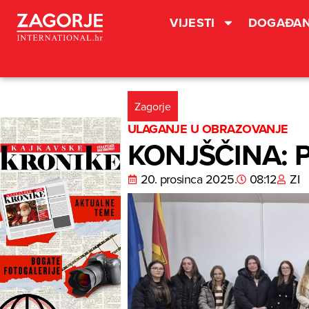
VIJESTI
DOGAĐAN
Zagorje
ULAGANJE U OBRAZOVANJE
KONJŠČINA: Po
20. prosinca 2025.
08:12
ZI