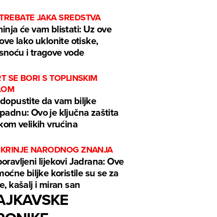
 TREBATE JAKA SREDSTVA
inja će vam blistati: Uz ove
kove lako uklonite otiske,
noću i tragove vode
RT SE BORI S TOPLINSKIM
LOM
dopustite da vam biljke
padnu: Ovo je ključna zaštita
ekom velikih vrućina
 ŠKRINJE NARODNOG ZNANJA
oravljeni lijekovi Jadrana: Ove
 moćne biljke koristile su se za
e, kašalj i miran san
AJKAVSKE