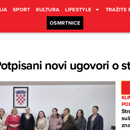
JA
SPORT
KULTURA
LIFESTYLE
TRAŽITE
OSMRTNICE
tpisani novi ugovori o s
KL
PO
Str
suš
zna