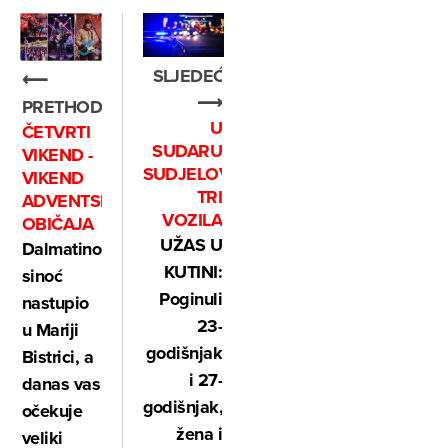
SLJEDEĆE
⟵
⟶
PRETHODNO
U
ČETVRTI
SUDARU
VIKEND -
SUDJELOVALA
VIKEND
TRI
ADVENTSKIH
VOZILA
OBIČAJA
UŽAS U
Dalmatino
KUTINI:
sinoć
Poginuli
nastupio
23-
u Mariji
godišnjak
Bistrici, a
i 27-
danas vas
godišnjak,
očekuje
žena i
veliki