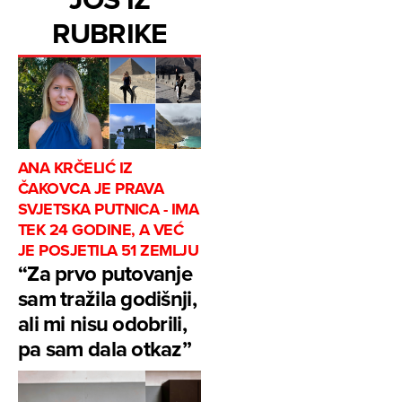
RUBRIKE
ANA KRČELIĆ IZ
ČAKOVCA JE PRAVA
SVJETSKA PUTNICA - IMA
TEK 24 GODINE, A VEĆ
JE POSJETILA 51 ZEMLJU
“Za prvo putovanje
sam tražila godišnji,
ali mi nisu odobrili,
pa sam dala otkaz”