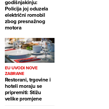
godišnjakinju:
Policija joj oduzela
električni romobil
zbog presnažnog
motora
EU UVODI NOVE
ZABRANE
Restorani, trgovine i
hoteli moraju se
pripremiti: Stižu
velike promjene