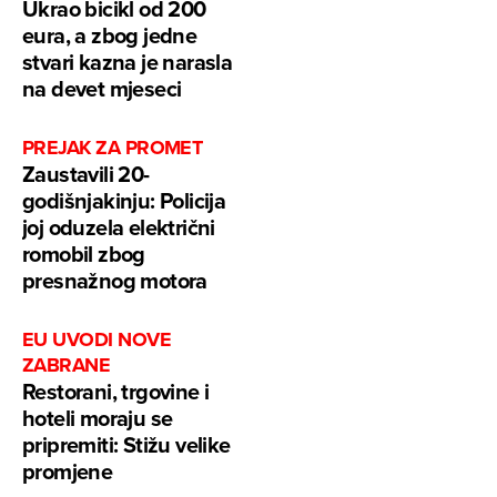
Ukrao bicikl od 200
eura, a zbog jedne
stvari kazna je narasla
na devet mjeseci
PREJAK ZA PROMET
Zaustavili 20-
godišnjakinju: Policija
joj oduzela električni
romobil zbog
presnažnog motora
EU UVODI NOVE
ZABRANE
Restorani, trgovine i
hoteli moraju se
pripremiti: Stižu velike
promjene