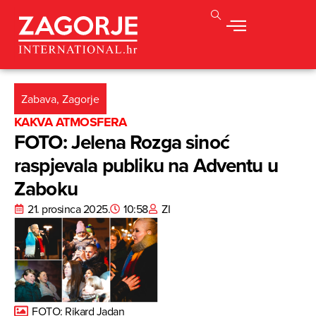
Zabava
,
Zagorje
KAKVA ATMOSFERA
FOTO: Jelena Rozga sinoć
raspjevala publiku na Adventu u
Zaboku
21. prosinca 2025.
10:58
ZI
FOTO: Rikard Jadan