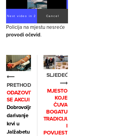
Next video in 2
Cancel
Policija na mjestu nesreće
provodi očevid
.
SLJEDEĆE
⟵
⟶
PRETHODNO
MJESTO
ODAZOVITE
KOJE
SE AKCIJI
ČUVA
Dobrovoljno
BOGATU
darivanje
TRADICIJU
krvi u
I
Jalžabetu
POVIJEST