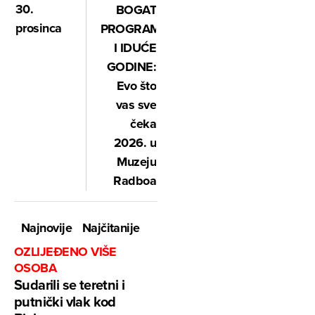
30.
BOGAT
prosinca
PROGRAM
I IDUĆE
GODINE:
Evo što
vas sve
čeka
2026. u
Muzeju
Radboa
Najnovije
Najčitanije
OZLIJEĐENO VIŠE
OSOBA
Sudarili se teretni i
putnički vlak kod