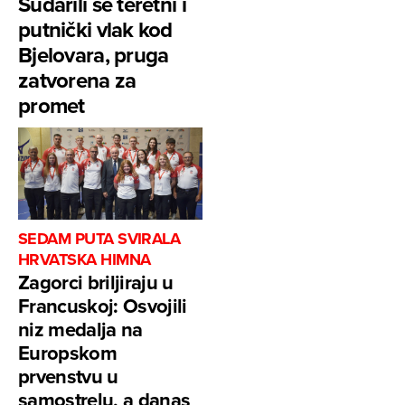
Sudarili se teretni i
putnički vlak kod
Bjelovara, pruga
zatvorena za
promet
SEDAM PUTA SVIRALA
HRVATSKA HIMNA
Zagorci briljiraju u
Francuskoj: Osvojili
niz medalja na
Europskom
prvenstvu u
samostrelu, a danas