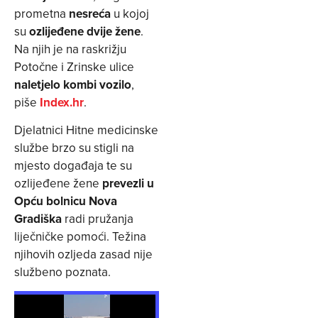
prometna
nesreća
u kojoj
su
ozlijeđene dvije žene
.
Na njih je na raskrižju
Potočne i Zrinske ulice
naletjelo kombi vozilo
,
piše
Index.hr
.
Djelatnici Hitne medicinske
službe brzo su stigli na
mjesto događaja te su
ozlijeđene žene
prevezli u
Opću bolnicu Nova
Gradiška
radi pružanja
liječničke pomoći. Težina
njihovih ozljeda zasad nije
službeno poznata.