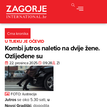
Crna kronika
U TIJEKU JE OČEVID
Kombi jutros naletio na dvije žene.
Ozlijeđene su
22. prosinca 2025.
09:28
ZI
FOTO: ilustracija
Jutros
se oko 5.30 sati,
u
Novoj Gradiški
, dogodila