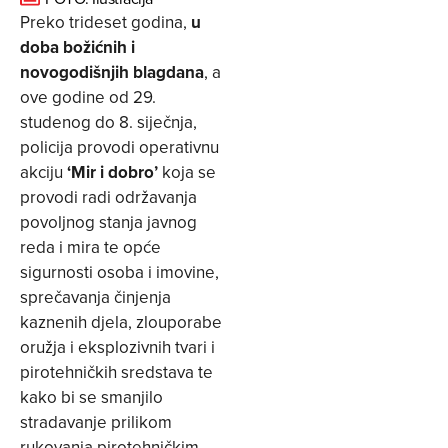
Preko trideset godina,
u
doba božićnih i
novogodišnjih blagdana
, a
ove godine od 29.
studenog do 8. siječnja,
policija provodi operativnu
akciju
‘Mir i dobro’
koja se
provodi radi održavanja
povoljnog stanja javnog
reda i mira te opće
sigurnosti osoba i imovine,
sprečavanja činjenja
kaznenih djela, zlouporabe
oružja i eksplozivnih tvari i
pirotehničkih sredstava te
kako bi se smanjilo
stradavanje prilikom
rukovanja pirotehničkim