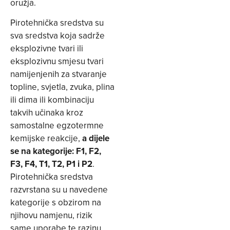
oružja.
Pirotehnička sredstva su
sva sredstva koja sadrže
eksplozivne tvari ili
eksplozivnu smjesu tvari
namijenjenih za stvaranje
topline, svjetla, zvuka, plina
ili dima ili kombinaciju
takvih učinaka kroz
samostalne egzotermne
kemijske reakcije,
a dijele
se na kategorije: F1, F2,
F3, F4, T1, T2, P1 i P2
.
Pirotehnička sredstva
razvrstana su u navedene
kategorije s obzirom na
njihovu namjenu, rizik
same uporabe te razinu