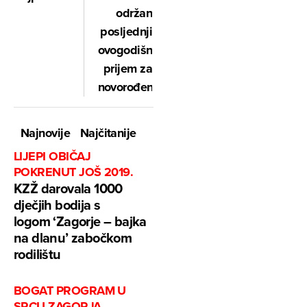
održan
posljednji
ovogodišnji
prijem za
novorođene
Najnovije
Najčitanije
LIJEPI OBIČAJ
POKRENUT JOŠ 2019.
KZŽ darovala 1000
dječjih bodija s
logom ‘Zagorje – bajka
na dlanu’ zabočkom
rodilištu
BOGAT PROGRAM U
SRCU ZAGORJA