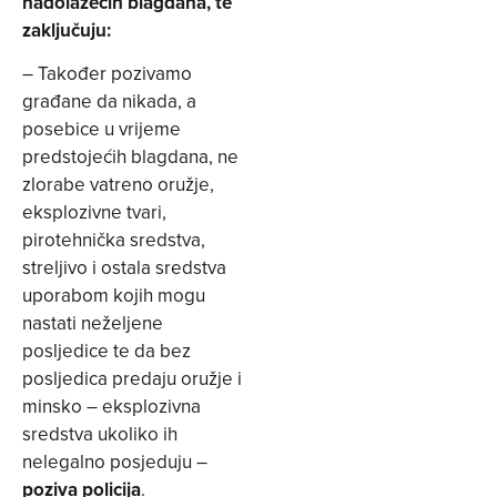
nadolazećih blagdana, te
zaključuju:
– Također pozivamo
građane da nikada, a
posebice u vrijeme
predstojećih blagdana, ne
zlorabe vatreno oružje,
eksplozivne tvari,
pirotehnička sredstva,
streljivo i ostala sredstva
uporabom kojih mogu
nastati neželjene
posljedice te da bez
posljedica predaju oružje i
minsko – eksplozivna
sredstva ukoliko ih
nelegalno posjeduju –
poziva policija
.