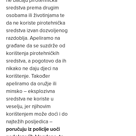
ne bacaju pirotehnička
sredstva prema drugim
osobama ili životinjama te
da ne koriste pirotehnička
sredstva izvan dozvoljenog
razdoblja. Apeliramo na
građane da se suzdrže od
korištenja pirotehničkih
sredstva, a pogotovo da ih
nikako ne daju djeci na
korištenje. Također
apeliramo da oružje ili
minsko – eksplozivna
sredstva ne koriste u
veselju, jer njihovim
korištenjem može doći i do
najtežih posljedica –
poručuju iz policije uoči