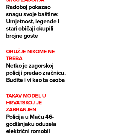
Radoboj pokazao
snagu svoje baštine:
Umjetnost, legende i
stari običaji okupili
brojne goste
ORUŽJE NIKOME NE
TREBA
Netko je zagorskoj
policiji predao zračnicu.
Budite i vi kao ta osoba
TAKAV MODEL U
HRVATSKOJ JE
ZABRANJEN
Policija u Maču 46-
godišnjaku oduzela
električni romobil