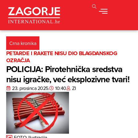
Crna kronika
PETARDE I RAKETE NISU DIO BLAGDANSKOG
OZRAČJA
POLICIJA: Pirotehnička sredstva
nisu igračke, već eksplozivne tvari!
23. prosinca 2025.
10:40
ZI
FOTO: Ilustracija