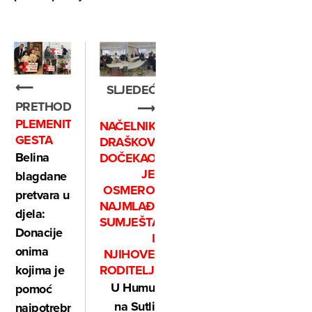
⟵
SLJEDEĆE
PRETHODNO
⟶
PLEMENITA
NAČELNIK
GESTA
DRAŠKOVIĆ
Belina
DOČEKAO
JE
blagdane
OSMERO
pretvara u
NAJMLAĐIH
djela:
SUMJEŠTANA
Donacije
I
onima
NJIHOVE
RODITELJE
kojima je
U Humu
pomoć
na Sutli
najpotrebnija