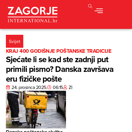
Svijet
KRAJ 400 GODIŠNJE POŠTANSKE TRADICIJE
Sjećate li se kad ste zadnji put
primili pismo? Danska završava
eru fizičke pošte
24. prosinca 2025.
06:15
ZI
Danska poštanska služba