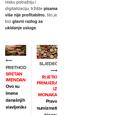
nisku potražnju i
digitalizaciju, tržište
pisama
više nije profitabilno
, što je
bio
glavni razlog za
ukidanje usluge
.
⟵
SLJEDEĆE
PRETHODNO
⟶
SRETAN
RIJETKI
IMENDAN
PRIMJERAK
Ovo su
IZ
imena
MONAKA
današnjih
Pravo
slavljenika
numizmatičko
blago: