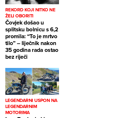
REKORD KOJI NITKO NE
ŽELI OBORITI
Čovjek došao u
splitsku bolnicu s 6,2
promila: “To je mrtvo
tilo” – liječnik nakon
35 godina rada ostao
bez riječi
LEGENDARNI USPON NA
LEGENDARNIM
MOTORIMA