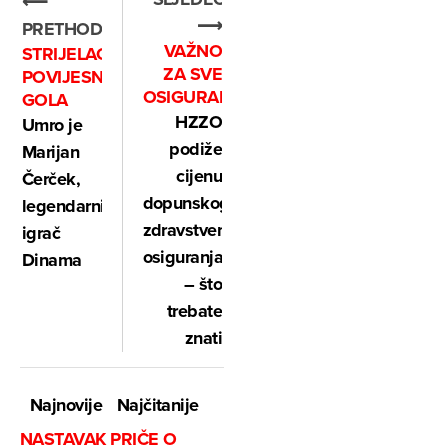
⟵
⟶
PRETHODNO
VAŽNO
STRIJELAC
ZA SVE
POVIJESNOG
OSIGURANIKE
GOLA
HZZO
Umro je
podiže
Marijan
cijenu
Čerček,
dopunskog
legendarni
zdravstvenog
igrač
osiguranja
Dinama
– što
trebate
znati
Najnovije
Najčitanije
NASTAVAK PRIČE O