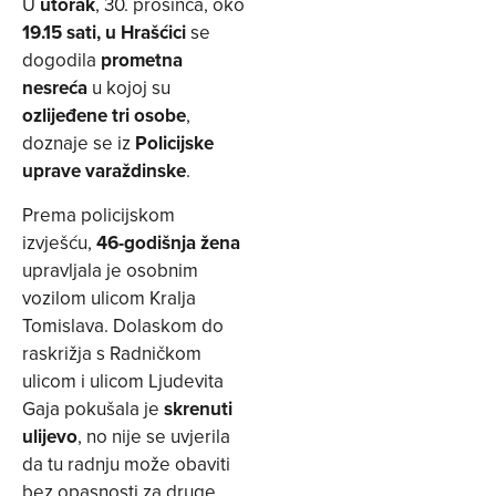
U
utorak
, 30. prosinca, oko
19.15 sati, u Hrašćici
se
dogodila
prometna
nesreća
u kojoj su
ozlijeđene tri osobe
,
doznaje se iz
Policijske
uprave varaždinske
.
Prema policijskom
izvješću,
46-godišnja žena
upravljala je osobnim
vozilom ulicom Kralja
Tomislava. Dolaskom do
raskrižja s Radničkom
ulicom i ulicom Ljudevita
Gaja pokušala je
skrenuti
ulijevo
, no nije se uvjerila
da tu radnju može obaviti
bez opasnosti za druge