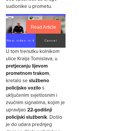
sudionike u prometu.
Read Article
Next video in 4
Cancel
U tom trenutku kolnikom
ulice Kralja Tomislava, u
pretjecanju lijevom
prometnom trakom
,
kretalo se
službeno
policijsko vozilo
s
uključenim svjetlosnim i
zvučnim signalima, kojim je
upravljao
22-godišnji
policijski službenik
. Došlo
je do udara prednjeg