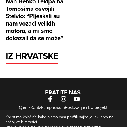
Ivan Benko i ekipa na
Tomosima osvojili
Stelvio: “Pljeskali su
nam vozači velikih
motora, a mi smo
dokazali da se može”
IZ HRVATSKE
PRATITE NAS:
Cjenik
Kontakt
Impressum
Poslovanje i EU projekti
Arhiva digitalnih novina
Uvjeti korištenja
Zaštita privatnosti
Koristimo kolačiće kako bismo vam pružili najbolje iskustvo na
Kolačići
našoj web stranici.