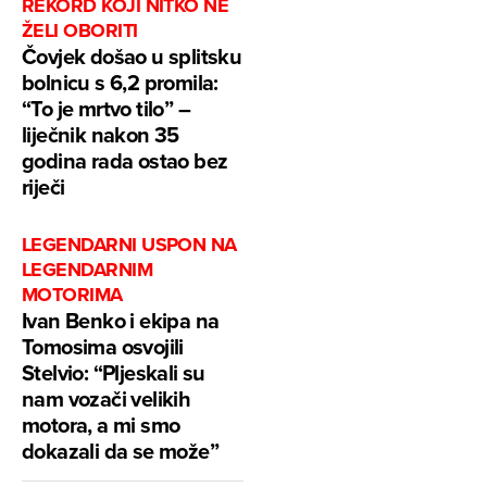
REKORD KOJI NITKO NE
ŽELI OBORITI
Čovjek došao u splitsku
bolnicu s 6,2 promila:
“To je mrtvo tilo” –
liječnik nakon 35
godina rada ostao bez
riječi
LEGENDARNI USPON NA
LEGENDARNIM
MOTORIMA
Ivan Benko i ekipa na
Tomosima osvojili
Stelvio: “Pljeskali su
nam vozači velikih
motora, a mi smo
dokazali da se može”