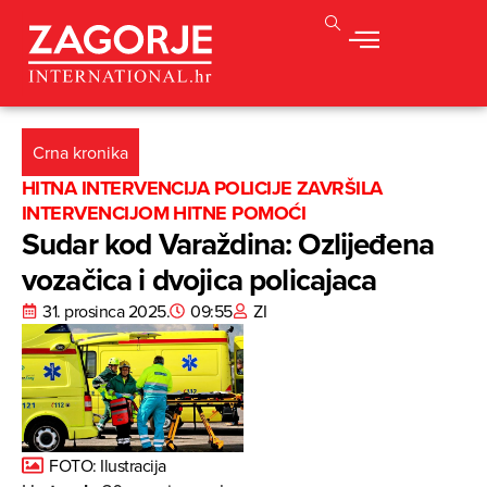
Crna kronika
HITNA INTERVENCIJA POLICIJE ZAVRŠILA
INTERVENCIJOM HITNE POMOĆI
Sudar kod Varaždina: Ozlijeđena
vozačica i dvojica policajaca
31. prosinca 2025.
09:55
ZI
FOTO: Ilustracija