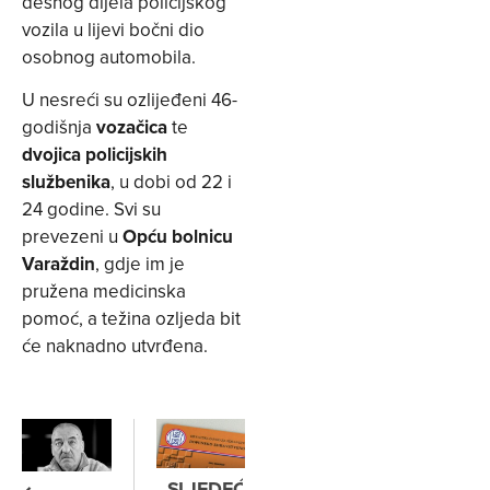
desnog dijela policijskog
vozila u lijevi bočni dio
osobnog automobila.
U nesreći su ozlijeđeni 46-
godišnja
vozačica
te
dvojica policijskih
službenika
, u dobi od 22 i
24 godine. Svi su
prevezeni u
Opću bolnicu
Varaždin
, gdje im je
pružena medicinska
pomoć, a težina ozljeda bit
će naknadno utvrđena.
SLJEDEĆE