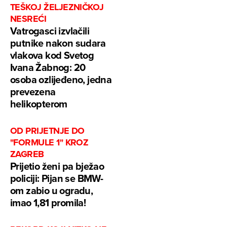
TEŠKOJ ŽELJEZNIČKOJ
NESREĆI
Vatrogasci izvlačili
putnike nakon sudara
vlakova kod Svetog
Ivana Žabnog: 20
osoba ozlijeđeno, jedna
prevezena
helikopterom
OD PRIJETNJE DO
"FORMULE 1" KROZ
ZAGREB
Prijetio ženi pa bježao
policiji: Pijan se BMW-
om zabio u ogradu,
imao 1,81 promila!