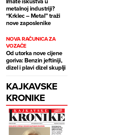
Imate iskustva u
metalnoj industriji?
“Krklec – Metal” traži
nove zaposlenike
NOVA RAČUNICA ZA
VOZAČE
Od utorka nove cijene
goriva: Benzin jeftiniji,
dizel i plavi dizel skuplji
KAJKAVSKE
KRONIKE