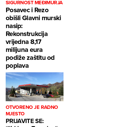
SIGURNOST MEĐIMURJA
Posavec i Rezo
obišli Glavni murski
nasip:
Rekonstrukcija
vrijedna 8,17
milijuna eura
podiže zaštitu od
poplava
OTVORENO JE RADNO
MJESTO
PRIJAVITE SE: