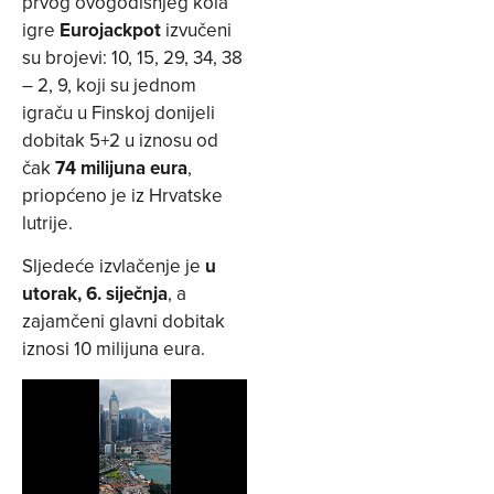
prvog ovogodišnjeg kola
igre
Eurojackpot
izvučeni
su brojevi: 10, 15, 29, 34, 38
– 2, 9, koji su jednom
igraču u Finskoj donijeli
dobitak 5+2 u iznosu od
čak
74 milijuna eura
,
priopćeno je iz Hrvatske
lutrije.
Sljedeće izvlačenje je
u
utorak, 6. siječnja
, a
zajamčeni glavni dobitak
iznosi 10 milijuna eura.