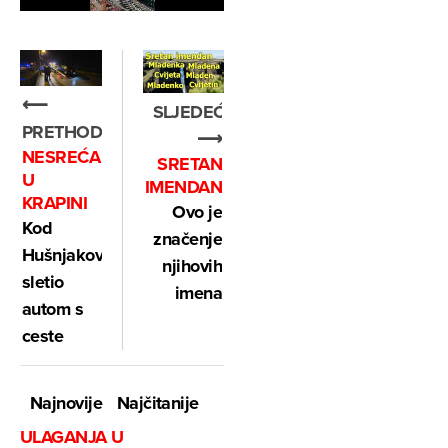
⟵
SLJEDEĆE
PRETHODNO
⟶
NESREĆA
SRETAN
U
IMENDAN
KRAPINI
Ovo je
Kod
značenje
Hušnjakovog
njihovih
sletio
imena
autom s
ceste
Najnovije
Najčitanije
ULAGANJA U