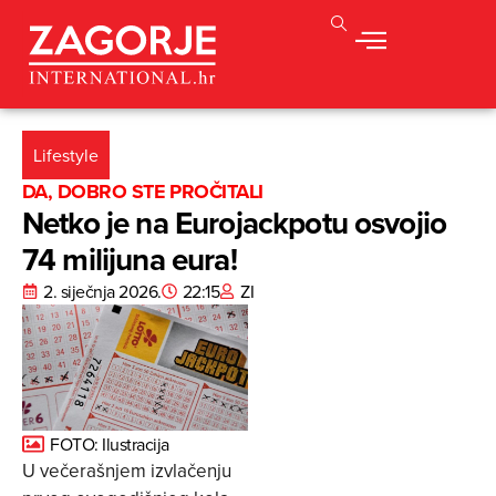
Lifestyle
DA, DOBRO STE PROČITALI
Netko je na Eurojackpotu osvojio
74 milijuna eura!
2. siječnja 2026.
22:15
ZI
FOTO: Ilustracija
U večerašnjem izvlačenju