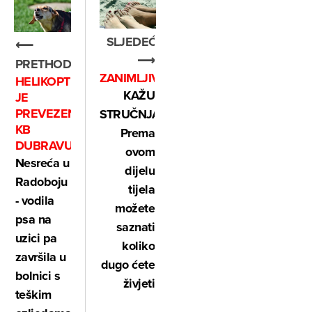
SLJEDEĆE
⟵
⟶
PRETHODNO
ZANIMLJIVO
HELIKOPTEROM
KAŽU
JE
PREVEZENA
STRUČNJACI:
KB
Prema
DUBRAVU
ovom
Nesreća u
dijelu
Radoboju
tijela
- vodila
možete
psa na
saznati
uzici pa
koliko
završila u
dugo ćete
bolnici s
živjeti
teškim