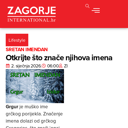
Lifestyle
SRETAN IMENDAN
Otkrijte što znače njihova imena
2. siječnja 2026.
06:00
ZI
Grgur
je muško ime
grčkog porijekla. Značenje
imena dolazi od grčkog