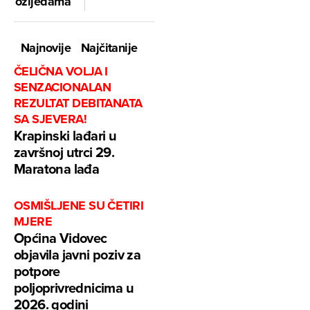
ozljedama
Najnovije
Najčitanije
ČELIČNA VOLJA I
SENZACIONALAN
REZULTAT DEBITANATA
SA SJEVERA!
Krapinski lađari u
završnoj utrci 29.
Maratona lađa
OSMIŠLJENE SU ČETIRI
MJERE
Općina Vidovec
objavila javni poziv za
potpore
poljoprivrednicima u
2026. godini