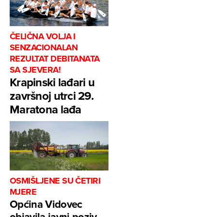
ČELIČNA VOLJA I
SENZACIONALAN
REZULTAT DEBITANATA
SA SJEVERA!
Krapinski lađari u
završnoj utrci 29.
Maratona lađa
OSMIŠLJENE SU ČETIRI
MJERE
Općina Vidovec
objavila javni poziv