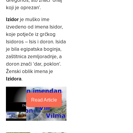
Gregorios, što znači ‘onaj
koji je oprezan’.
Izidor
je muško ime
izvedeno od imena Isidor,
koje potječe iz grčkog
Isidoros – Isis i doron. Isida
je bila egipatska boginja,
zaštitnica zemljoradnje, a
doron znači ‘dar, poklon’.
Ženski oblik imena je
Izidora
.
Read Article