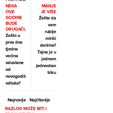
NEKA
MANJE
OVE
JE VIŠE
GODINE
Želite da
BUDE
vam
DRUGAČIJE
rublje
Zašto u
miriši
prva dva
danima?
tjedna
Tajna je u
većina
jednom
odustane
jednostavnom
od
triku
novogodišnjih
odluka?
Najnovije
Najčitanije
RAZLOG MOŽE BITI I