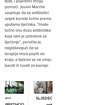
Ipak, i pojedinci mogu
pomoći. Jouvin Marche
savjetuje da se antibiotici
uvijek koriste točno prema
uputama liječnika. “Imate
točno onu dozu antibiotika
koja vam je potrebna za
liječenje”, poručila je,
naglašavajući da se
terapija mora popiti do
kraja, a lijekovi se ne smiju
bacati ili čuvati za kasnije.
⟵
SLJEDEĆE
PRETHODNO
⟶