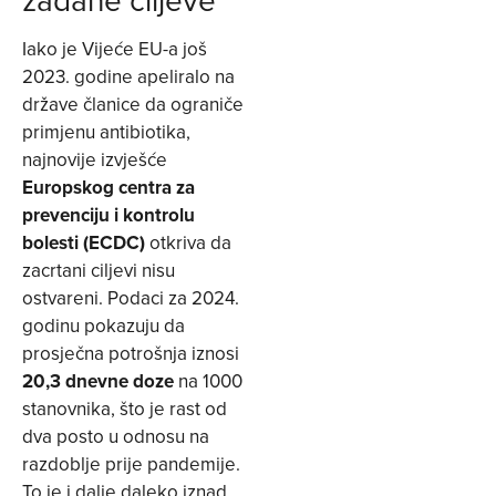
Iako je Vijeće EU-a još
2023. godine apeliralo na
države članice da ograniče
primjenu antibiotika,
najnovije izvješće
Europskog centra za
prevenciju i kontrolu
bolesti (ECDC)
otkriva da
zacrtani ciljevi nisu
ostvareni. Podaci za 2024.
godinu pokazuju da
prosječna potrošnja iznosi
20,3 dnevne doze
na 1000
stanovnika, što je rast od
dva posto u odnosu na
razdoblje prije pandemije.
To je i dalje daleko iznad