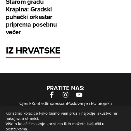
Starom gradu
Krapina: Gradski
puhački orkestar
priprema posebnu
večer
IZ HRVATSKE
PRATITE NAS:
Cjenik
Kontakt
Impressum
Poslovanje i EU projekti
Arhiva digitalnih novina
Uvjeti korištenja
Zaštita privatnosti
Koristimo kolačiće kako bismo vam pružili najbolje iskustvo na
Kolačići
našoj web stranici.
Više o kolačićima koje koristimo ili ih možete isključiti u
postavkama
.
© Zagorje International – Sva prava pridržana | Developed