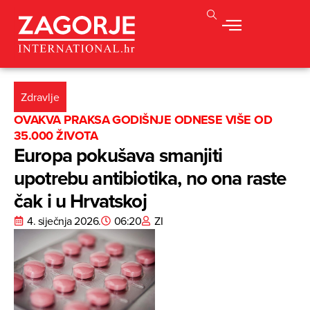
Zdravlje
OVAKVA PRAKSA GODIŠNJE ODNESE VIŠE OD
35.000 ŽIVOTA
Europa pokušava smanjiti
upotrebu antibiotika, no ona raste
čak i u Hrvatskoj
4. siječnja 2026.
06:20
ZI