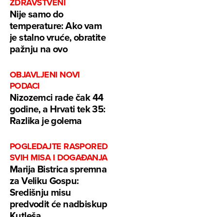
ZDRAVSTVENI
Nije samo do
temperature: Ako vam
je stalno vruće, obratite
pažnju na ovo
OBJAVLJENI NOVI
PODACI
Nizozemci rade čak 44
godine, a Hrvati tek 35:
Razlika je golema
POGLEDAJTE RASPORED
SVIH MISA I DOGAĐANJA
Marija Bistrica spremna
za Veliku Gospu:
Središnju misu
predvodit će nadbiskup
Kutleša