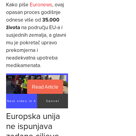
Kako piše
Euronews
, ovaj
opasan proces godišnje
odnese više od
35.000
života
na području EU-a i
susjednih zemalja, a glavni
mu je pokretač upravo
prekomjerna i
neadekvatna upotreba
medikamenata.
Read Article
Next video in 3
Cancel
Europska unija
ne ispunjava
zadane ciljeve