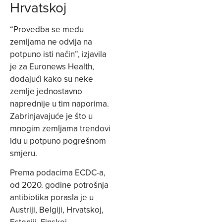
Hrvatskoj
“Provedba se među
zemljama ne odvija na
potpuno isti način”, izjavila
je za Euronews Health,
dodajući kako su neke
zemlje jednostavno
naprednije u tim naporima.
Zabrinjavajuće je što u
mnogim zemljama trendovi
idu u potpuno pogrešnom
smjeru.
Prema podacima ECDC-a,
od 2020. godine potrošnja
antibiotika porasla je u
Austriji, Belgiji, Hrvatskoj,
Estoniji, Finskoj,