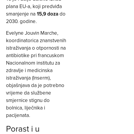
plana EU-a, koji predviđa
smanjenje na
15,9 doza
do
2030. godine.
Evelyne Jouvin Marche,
koordinatorica znanstvenih
istraživanja o otpornosti na
antibiotike pri francuskom
Nacionalnom institutu za
zdravlje i medicinska
istraživanja (Inserm),
objašnjava da je potrebno
vrijeme da službene
smjernice stignu do
bolnica, liječnika i
pacijenata.
Porast i u